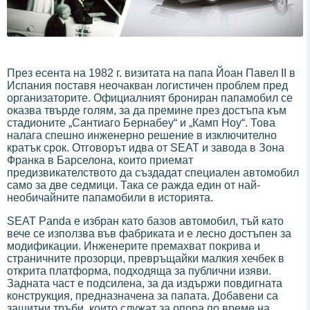
През есента на 1982 г. визитата на папа Йоан Павел II в
Испания поставя неочакван логистичен проблем пред
организаторите. Официалният брониран папамобил се
оказва твърде голям, за да премине през достъпа към
стадионите „Сантиаго Бернабеу“ и „Камп Ноу“. Това
налага спешно инженерно решение в изключително
кратък срок. Отговорът идва от SEAT и завода в Зона
Франка в Барселона, които приемат
предизвикателството да създадат специален автомобил
само за две седмици. Така се ражда един от най-
необичайните папамобили в историята.
SEAT Panda е избран като базов автомобил, тъй като
вече се използва във фабриката и е лесно достъпен за
модификации. Инженерите премахват покрива и
страничните прозорци, превръщайки малкия хечбек в
открита платформа, подходяща за публични изяви.
Задната част е подсилена, за да издържи повдигната
конструкция, предназначена за папата. Добавени са
защитни тръби, които служат за опора по време на