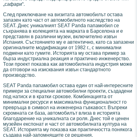
„сафари“.
След приключване на визитата автомобилът остава
запазен като част от автомобилното наследство на
SEAT. Днес уникалният SEAT Panda папамобил се
съхранява в колекцията на марката в Барселона и е
представян в различни музеи, включително извън
Испания. Състоянието му е автентично, като са запазени
оригиналните модификации от 1982 г., с минимални
подмени като гумите. Историята му остава пример за
бърза индустриална реакция и практично инженерство.
Този проект показва как автомобилната индустрия може
да отговори на изисквания извън стандартното
производство.
SEAT Panda папамобил остава един от най-интересните
примери за специални автомобилни проекти, създадени
под натиск и в кратки срокове. Комбинацията от
минимални ресурси и максимална функционалност го
превръща в символ на инженерна гъвкавост. Въпреки
скромната си база, автомобилът влиза в историята
благодарение на уникалната си роля. Днес той е ценен
музейен експонат и част от автомобилната култура на
SEAT. Историята му показва как практичността понякога
създава най-запомнящите се решения.