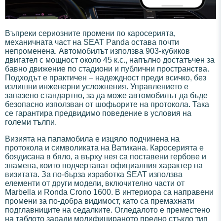
Въпреки сериозните промени по каросерията,
механичната част на SEAT Panda остава почти
непроменена. Автомобилът използва 903-кубиков
двигател с мощност около 45 к.с., напълно достатъчен за
бавно движение по стадиони и публични пространства.
Подходът е практичен – надеждност преди всичко, без
излишни инженерни усложнения. Управлението е
запазено стандартно, за да може автомобилът да бъде
безопасно използван от шофьорите на протокола. Така
се гарантира предвидимо поведение в условия на
големи тълпи.
Визията на папамобила е изцяло подчинена на
протокола и символиката на Ватикана. Каросерията е
боядисана в бяло, а върху нея са поставени гербове и
знамена, които подчертават официалния характер на
визитата. За по-бърза изработка SEAT използва
елементи от други модели, включително части от
Marbella и Ronda Crono 1600. В интериора са направени
промени за по-добра видимост, като са премахнати
подглавниците на седалките. Огледалото е преместено
на таблото заради модифицираното предно стъкло тип