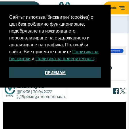
Моят гараж
Меню
Сайтът използва 'бисквитки' (cookies) с
цел безпроблемно функциониране,
Назад
подобряване на изживяването,
персонализиране на съдържанието и
анализиране на трафика. Ползвайки
сайта, Вие приемате нашите
Политика за
бисквитки
и
Политика за поверителност
.
С АЗОТ ЛИ СА ПЪЛНИ ГУМИТЕ? НА КОЛКО
ПРИЕМАМ
АТМОСФЕРИ СА НАПОМПАНИ?
Екип MyVe
14:36 | 30.04.2022
Време за четене: мин.