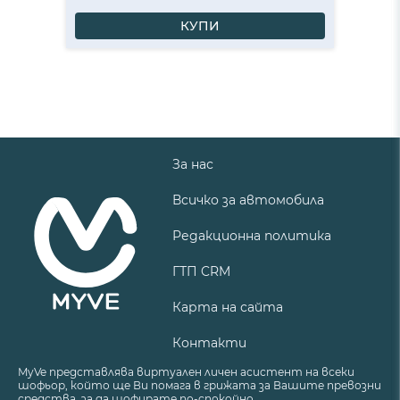
КУПИ
За нас
Всичко за автомобила
Редакционна политика
ГТП CRM
Карта на сайта
Контакти
MyVe представлява виртуален личен асистент на всеки
шофьор, който ще Ви помага в грижата за Вашите превозни
средства, за да шофирате по-спокойно.