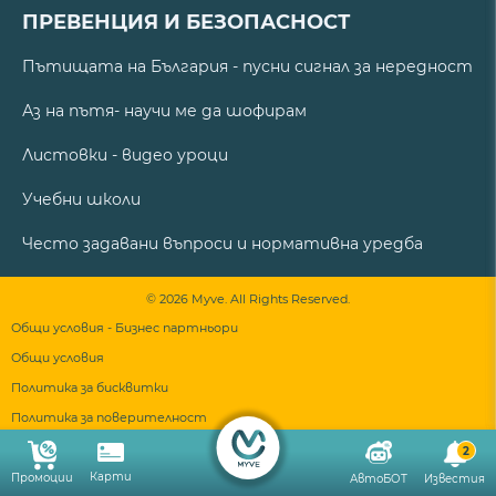
ПРЕВЕНЦИЯ И БЕЗОПАСНОСТ
Пътищата на България - пусни сигнал за нередност
Аз на пътя- научи ме да шофирам
Листовки - видео уроци
Учебни школи
Често задавани въпроси и нормативна уредба
© 2026 Myve. All Rights Reserved.
Общи условия - Бизнес партньори
Общи условия
Политика за бисквитки
Политика за поверителност
2
Карти
Промоции
АвтоБОТ
Известия