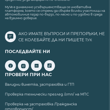
MyVe е динамично усъвършенстваща се иновативна
платформа, която се стреми да свърже всички участници на
автомобилния пазар по-бързо, по-лесно и по-удобно в среда
на взаимно доверие.
АКО ИМАТЕ ВЪПРОСИ И ПРЕПОРЪКИ, НЕ
СЕ КОЛЕБАЙТЕ ДА НИ ПИШЕТЕ
ТУК
ПОСЛЕДВАЙТЕ НИ
ПРОВЕРИ ПРИ НАС
Валидни винетка, застраховка и ГТП
Проверка технически преглед /гтп/ на МПС
Проверка на застраховка /Гражданска
отговорност/