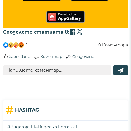
Споделете статията в:
1
0
Коментара
Харесване
Коментар
Споделяне
#
HASHTAG
#
#
Видеа за F1
Видеа за Formula1