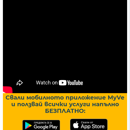
Свали мобилното приложение MyVe
и ползвай всички услуги напълно
БЕЗПЛАТНО: