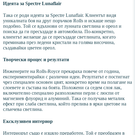
Идеята за Spectre Lunaflair
Така се роди идеята за Spectre Lunaflair. Клиентът видя
уникалната боя на друг поръчков Rolls и искаше нещо
подобно. Той се вдъхнови от лунната светлина и ореол и
поиска да ги пресъздаде в автомобила. По-конкретно,
клиентът желаеше да се пресъздаде светлината, когато
преминава през ледени кристали на голяма височина,
създавайки цветен ореол.
Творчески процес и резултати
Инженерите на Rolls-Royce прекараха повече от година,
експериментирайки с различни идеи. Резултатът е постигнат
чрез специален основен цвят, конкретно време на полагане на
слоевете и състава на боята. Положени са седем слоя лак,
включително специално разположени перли с люспи от
магнезиев флуорид и алуминий. Така се получава металик
ефект при слаба светлина, който прелива в ярки цветове на
слънчева светлина.
Ексклузивен интериор
Интериорът също е изцяло преработен. Той е преобразен в