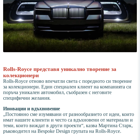
Rolls-Royce представя уникално творение за
колекционери
Rolls-Royce отново впечатли света с поредното си творение
за колекционери. Един специален клиент на компанията си
поръча уникален автомобил, съобразен с неговите
специфични желания.
Иновации и вдъхновение
„Постоянно сме изумявани от разнообразието от идеи, които
имат нашите клиенти и често са вдъхновени от материали и
теми, които виждат в други проекти“, казва Мартина Старк,
ръководител на Bespoke Design групата на Rolls-Royce.