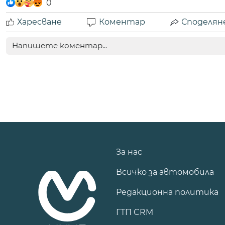
0
Харесване
Коментар
Споделян
За нас
Всичко за автомобила
Редакционна политика
ГТП CRM