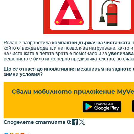
Rivian е разработила
компактен държач за чистачката
,
който отвежда водата и не позволява натрупване, както 
на чистачката в петата врата е помогнало и за
увеличаван
решението е било инженерно предизвикателство, но очакв
Що се отнася до иновативния механизъм на задното с
зимни условия?
Свали мобилното приложение MyVe 
Споделете статията в: