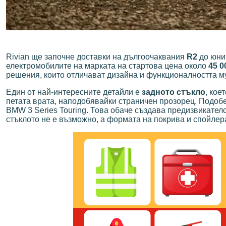
Rivian ще започне доставки на дългоочаквания
R2
до юни 
електромобилите на марката на стартова цена около
45 0
решения, които отличават дизайна и функционалността му
Един от най-интересните детайли е
задното стъкло
, кое
петата врата, наподобявайки страничен прозорец. Подобе
BMW 3 Series Touring. Това обаче създава предизвикател
стъклото не е възможно, а формата на покрива и спойлер