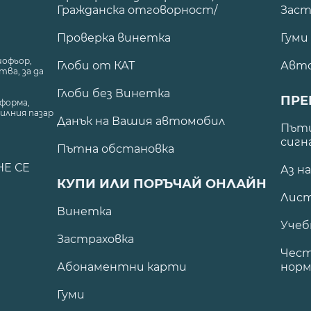
Гражданска отговорност/
Заст
Проверка винетка
Гуми
шофьор,
Глоби от КАТ
Авт
ва, за да
Глоби без Винетка
ПРЕ
форма,
илния пазар
Данък на Вашия автомобил
.
Пъти
сигн
Пътна обстановка
НЕ СЕ
Аз н
КУПИ ИЛИ ПОРЪЧАЙ ОНЛАЙН
Лист
Винетка
Учеб
Застраховка
Чест
Абонаментни карти
норм
Гуми