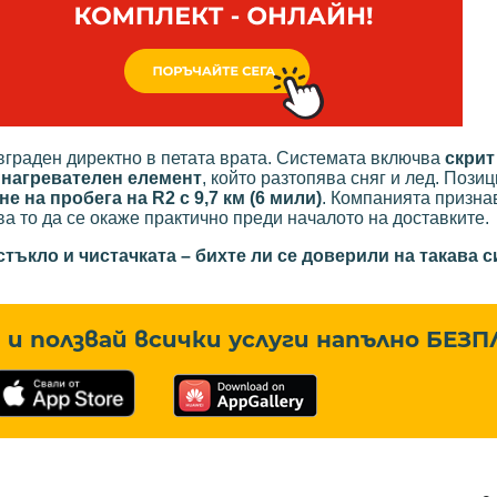
 вграден директно в петата врата. Системата включва
скрит
и
нагревателен елемент
, който разтопява сняг и лед. Пози
е на пробега на R2 с 9,7 км (6 мили)
. Компанията признав
а то да се окаже практично преди началото на доставките.
тъкло и чистачката – бихте ли се доверили на такава 
и ползвай всички услуги напълно
БЕЗП