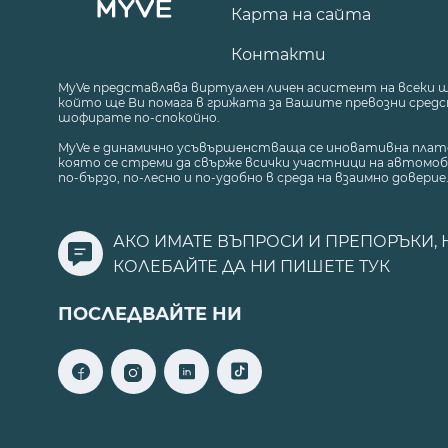
Карта на сайта
Контакти
MyVe представлява виртуален личен асистент на всеки 
който ще Ви помага в грижата за Вашите превозни средст
шофирате по-спокойно.
MyVe е динамично усъвършенстваща се иновативна плат
която се стреми да свърже всички участници на автомоб
по-бързо, по-лесно и по-удобно в среда на взаимно доверие
АКО ИМАТЕ ВЪПРОСИ И ПРЕПОРЪКИ, 
КОЛЕБАЙТЕ ДА НИ ПИШЕТЕ
ТУК
ПОСЛЕДВАЙТЕ НИ