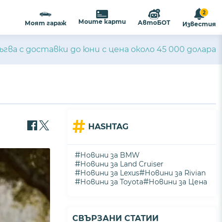
2
Моите карти
АвтоБОТ
Моят гараж
Известия
ъгва с доставки до юни с цена около 45 000 долара
#
HASHTAG
#
Новини за BMW
#
Новини за Land Cruiser
#
#
Новини за Lexus
Новини за Rivian
#
#
Новини за Toyota
Новини за Цена
СВЪРЗАНИ СТАТИИ