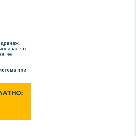
 дренаж
,
ционирането
а, че
система при
ЛАТНО: