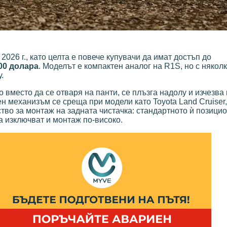
2026 г., като целта е повече купувачи да имат достъп до
00 долара
. Моделът е компактен аналог на R1S, но с някол
.
то вместо да се отваря на панти, се плъзга надолу и изчезва
н механизъм се среща при модели като Toyota Land Cruiser,
ство за монтаж на задната чистачка: стандартното ѝ позици
а изключват и монтаж по-високо.