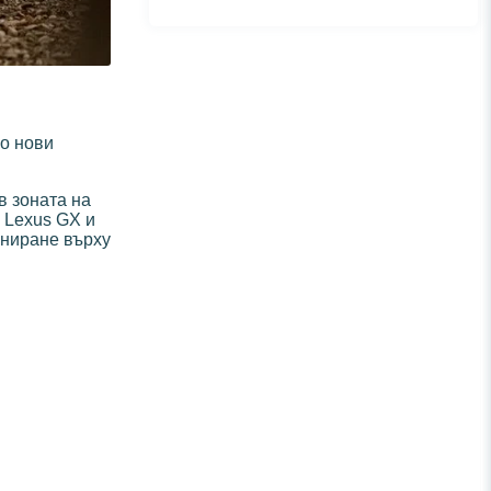
ко нови
 в зоната на
 Lexus GX и
ониране върху