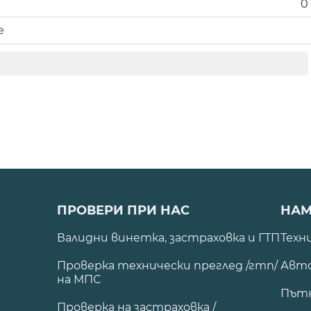
0
е
ПРОВЕРИ ПРИ НАС
НАМ
Валидни винетка, застраховка и ГТП
Техн
Проверка технически преглед /гтп/
Авто
на МПС
Път
Проверка на застраховка /