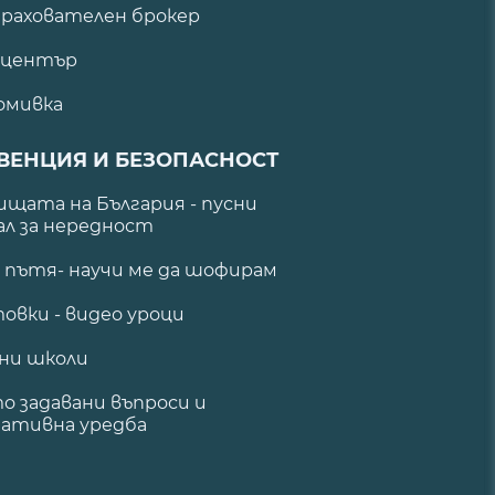
рахователен брокер
 център
омивка
ВЕНЦИЯ И БЕЗОПАСНОСТ
щата на България - пусни
ал за нередност
а пътя- научи ме да шофирам
овки - видео уроци
ни школи
о задавани въпроси и
ативна уредба