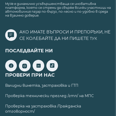
MyVe е динамично усъвършенстваща се иновативна
платформа, която се стреми да свърже всички участници на
автомобилния пазар по-бързо, по-лесно и по-удобно в среда
на взаимно доверие.
АКО ИМАТЕ ВЪПРОСИ И ПРЕПОРЪКИ, НЕ
СЕ КОЛЕБАЙТЕ ДА НИ ПИШЕТЕ
ТУК
ПОСЛЕДВАЙТЕ НИ
ПРОВЕРИ ПРИ НАС
Валидни винетка, застраховка и ГТП
Проверка технически преглед /гтп/ на МПС
Проверка на застраховка /Гражданска
отговорност/