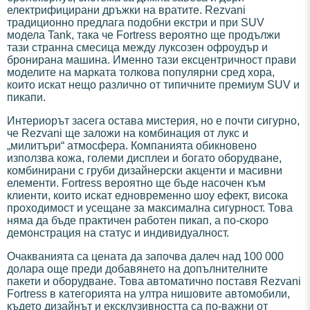
електрифицирани дръжки на вратите. Rezvani
традиционно предлага подобни екстри и при SUV
модела Tank, така че Fortress вероятно ще продължи
тази странна смесица между луксозен офроудър и
бронирана машина. Именно тази ексцентричност прави
моделите на марката толкова популярни сред хора,
които искат нещо различно от типичните премиум SUV и
пикапи.
Интериорът засега остава мистерия, но е почти сигурно,
че Rezvani ще заложи на комбинация от лукс и
„милитъри“ атмосфера. Компанията обикновено
използва кожа, големи дисплеи и богато оборудване,
комбинирани с груби дизайнерски акценти и масивни
елементи. Fortress вероятно ще бъде насочен към
клиенти, които искат едновременно шоу ефект, висока
проходимост и усещане за максимална сигурност. Това
няма да бъде практичен работен пикап, а по-скоро
демонстрация на статус и индивидуалност.
Очакванията са цената да започва далеч над 100 000
долара още преди добавянето на допълнителните
пакети и оборудване. Това автоматично поставя Rezvani
Fortress в категорията на ултра нишовите автомобили,
където дизайнът и ексклузивността са по-важни от