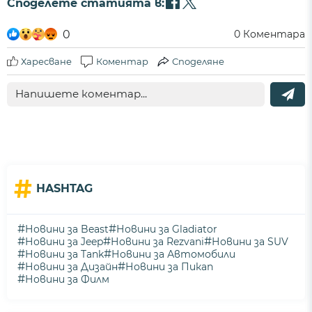
Споделете статията в:
0
0
Коментара
Харесване
Коментар
Споделяне
#
HASHTAG
#
#
Новини за Beast
Новини за Gladiator
#
#
#
Новини за Jeep
Новини за Rezvani
Новини за SUV
#
#
Новини за Tank
Новини за Автомобили
#
#
Новини за Дизайн
Новини за Пикап
#
Новини за Филм