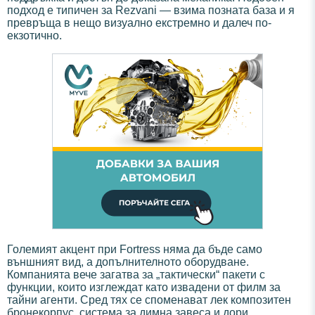
подход е типичен за Rezvani — взима позната база и я
превръща в нещо визуално екстремно и далеч по-
екзотично.
Големият акцент при Fortress няма да бъде само
външният вид, а допълнителното оборудване.
Компанията вече загатва за „тактически“ пакети с
функции, които изглеждат като извадени от филм за
тайни агенти. Сред тях се споменават лек композитен
бронекорпус, система за димна завеса и дори