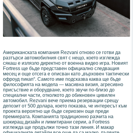
Американската компания Rezvani отново се готви да
разтърси автомобилния свят с нещо, което изглежда
сякаш е излязло директно от военна видео игра. Новият
Fortress ще бъде представен официално следващия
месец и още отсега е описван като „върховен тактически
офроуд пикап“. Самото име подсказва каква ще бъде
философията на модела — масивна визия, агресивно
присъствие и оборудване, което звучи по-близо до
специални части, отколкото до обикновен цивилен
автомобил. Rezvani вече приема резервации срещу
депозит от 500 долара, което показва, че интересът към
проекта вероятно ще бъде сериозен още преди
премиерата. Компанията традиционно разчита на
шокиращ дизайн и лимитирани серии, а Fortress
изглежда ще продължи точно тази линия. И макар
официалните детайли все още да са малко, първите