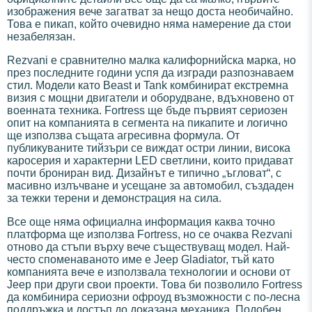
изображения вече загатват за нещо доста необичайно.
Това е пикап, който очевидно няма намерение да стои
незабелязан.
Rezvani е сравнително малка калифорнийска марка, но
през последните години успя да изгради разпознаваем
стил. Модели като Beast и Tank комбинират екстремна
визия с мощни двигатели и оборудване, вдъхновено от
военната техника. Fortress ще бъде първият сериозен
опит на компанията в сегмента на пикапите и логично
ще използва същата агресивна формула. От
публикуваните тийзъри се виждат остри линии, висока
каросерия и характерни LED светлини, които придават
почти брониран вид. Дизайнът е типично „ъгловат“, с
масивно излъчване и усещане за автомобил, създаден
за тежки терени и демонстрация на сила.
Все още няма официална информация каква точно
платформа ще използва Fortress, но се очаква Rezvani
отново да стъпи върху вече съществуващ модел. Най-
често споменаваното име е Jeep Gladiator, тъй като
компанията вече е използвала технологии и основи от
Jeep при други свои проекти. Това би позволило Fortress
да комбинира сериозни офроуд възможности с по-лесна
поддръжка и достъп до доказана механика. Подобен