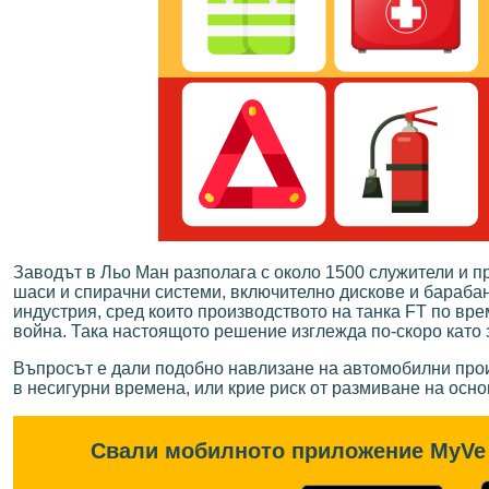
Заводът в Льо Ман разполага с около 1500 служители и п
шаси и спирачни системи, включително дискове и барабан
индустрия, сред които производството на танка FT по вре
война. Така настоящото решение изглежда по-скоро като з
Въпросът е дали подобно навлизане на автомобилни прои
в несигурни времена, или крие риск от размиване на осн
Свали мобилното приложение MyVe 