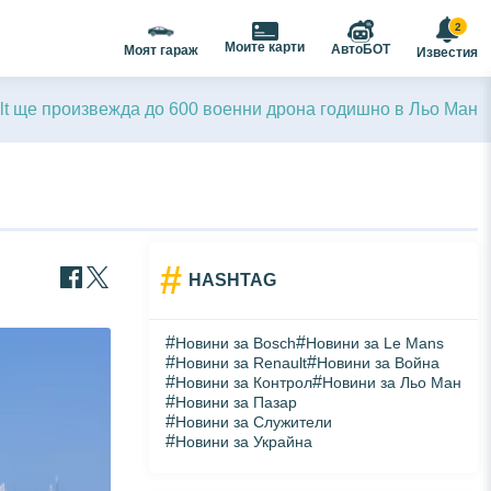
2
Моите карти
АвтоБОТ
Моят гараж
Известия
lt ще произвежда до 600 военни дрона годишно в Льо Ман
#
HASHTAG
#
#
Новини за Bosch
Новини за Le Mans
#
#
Новини за Renault
Новини за Война
#
#
Новини за Контрол
Новини за Льо Ман
#
Новини за Пазар
#
Новини за Служители
#
Новини за Украйна