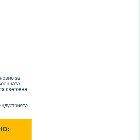
новно за
военната
ата световна
индустрията
НО: