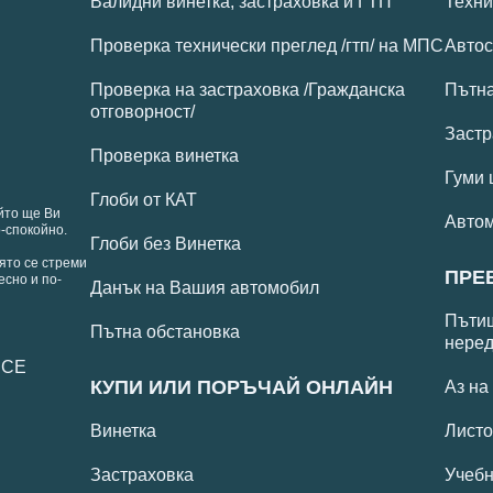
Валидни винетка, застраховка и ГТП
Техни
Проверка технически преглед /гтп/ на МПС
Автос
Проверка на застраховка /Гражданска
Пътн
отговорност/
Застр
Проверка винетка
Гуми 
Глоби от КАТ
йто ще Ви
Авто
-спокойно.
Глоби без Винетка
ято се стреми
ПРЕ
есно и по-
Данък на Вашия автомобил
Пътищ
Пътна обстановка
неред
 СЕ
КУПИ ИЛИ ПОРЪЧАЙ ОНЛАЙН
Аз на
Винетка
Листо
Застраховка
Учебн