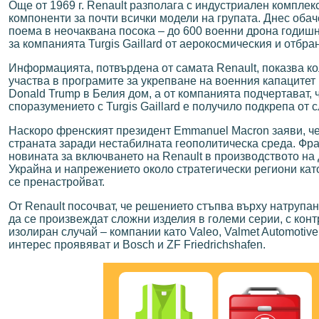
Още от 1969 г. Renault разполага с индустриален комплек
компоненти за почти всички модели на групата. Днес обач
поема в неочаквана посока – до 600 военни дрона годишн
за компанията Turgis Gaillard от аерокосмическия и отбра
Информацията, потвърдена от самата Renault, показва к
участва в програмите за укрепване на военния капацитет
Donald Trump в Белия дом, а от компанията подчертават, 
споразумението с Turgis Gaillard е получило подкрепа от
Наскоро френският президент Emmanuel Macron заяви, че
страната заради нестабилната геополитическа среда. Фран
новината за включването на Renault в производството на 
Украйна и напрежението около стратегически региони кат
се пренастройват.
От Renault посочват, че решението стъпва върху натрупан
да се произвеждат сложни изделия в големи серии, с конт
изолиран случай – компании като Valeo, Valmet Automotive
интерес проявяват и Bosch и ZF Friedrichshafen.