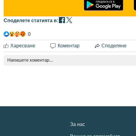
Споделете статията в:
0
Харесване
Коментар
Споделяне
За нас