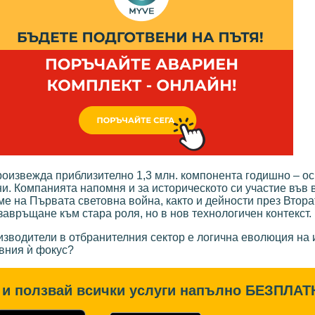
роизвежда приблизително 1,3 млн. компонента годишно – ос
и. Компанията напомня и за историческото си участие във 
ме на Първата световна война, както и дейности през Втор
авръщане към стара роля, но в нов технологичен контекст.
зводители в отбранителния сектор е логична еволюция на 
овния ѝ фокус?
и ползвай всички услуги напълно
БЕЗПЛАТ