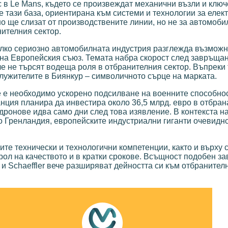
с в Le Mans, където се произвеждат механични възли и клю
е тази база, ориентирана към системи и технологии за еле
о ще слизат от производствените линии, но не за автомоби
нителния сектор.
олко сериозно автомобилната индустрия разглежда възможн
 на Европейския съюз. Темата набра скорост след завръщан
че не търсят водеща роля в отбранителния сектор. Въпреки
 служителите в Биянкур – символичното сърце на марката.
 е необходимо ускорено подсилване на военните способно
ция планира да инвестира около 36,5 млрд. евро в отбрана 
дронове идва само дни след това изявление. В контекста н
о Гренландия, европейските индустриални гиганти очевидно
ите технически и технологични компетенции, както и върху 
рол на качеството и в кратки срокове. Всъщност подобен за
 и Schaeffler вече разширяват дейността си към отбранителн