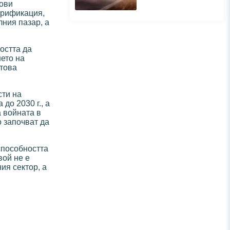
чови
ктрификация,
лния пазар, а
остта да
ето на
 това
сти на
до 2030 г., а
а войната в
 започват да
способността
вой не е
ия сектор, а