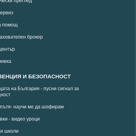
чески преглед
ервиз
а помощ
ахователен брокер
център
мивка
ВЕНЦИЯ И БЕЗОПАСНОСТ
ата на България - пусни сигнал за
ност
 пътя- научи ме да шофирам
вки - видео уроци
и школи