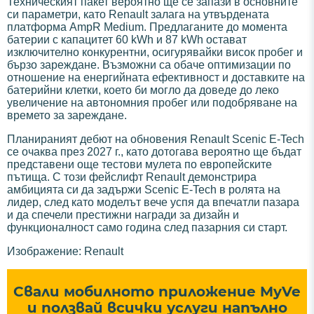
Техническият пакет вероятно ще се запази в основните
си параметри, като Renault залага на утвърдената
платформа AmpR Medium. Предлаганите до момента
батерии с капацитет 60 kWh и 87 kWh остават
изключително конкурентни, осигурявайки висок пробег и
бързо зареждане. Възможни са обаче оптимизации по
отношение на енергийната ефективност и доставките на
батерийни клетки, което би могло да доведе до леко
увеличение на автономния пробег или подобряване на
времето за зареждане.
Планираният дебют на обновения Renault Scenic E-Tech
се очаква през 2027 г., като дотогава вероятно ще бъдат
представени още тестови мулета по европейските
пътища. С този фейслифт Renault демонстрира
амбицията си да задържи Scenic E-Tech в ролята на
лидер, след като моделът вече успя да впечатли пазара
и да спечели престижни награди за дизайн и
функционалност само година след пазарния си старт.
Изображение: Renault
Свали мобилното приложение MyVe
и ползвай всички услуги напълно