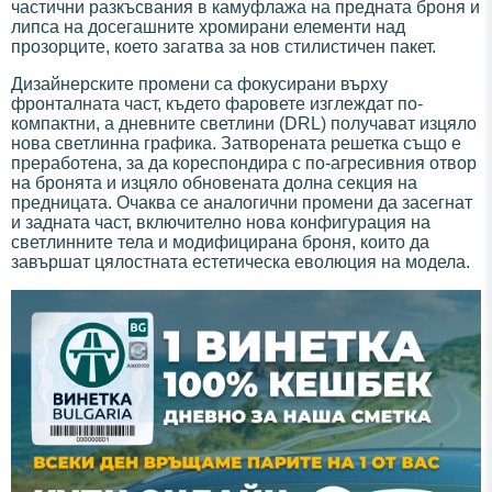
частични разкъсвания в камуфлажа на предната броня и
липса на досегашните хромирани елементи над
прозорците, което загатва за нов стилистичен пакет.
Дизайнерските промени са фокусирани върху
фронталната част, където фаровете изглеждат по-
компактни, а дневните светлини (DRL) получават изцяло
нова светлинна графика. Затворената решетка също е
преработена, за да кореспондира с по-агресивния отвор
на бронята и изцяло обновената долна секция на
предницата. Очаква се аналогични промени да засегнат
и задната част, включително нова конфигурация на
светлинните тела и модифицирана броня, които да
завършат цялостната естетическа еволюция на модела.