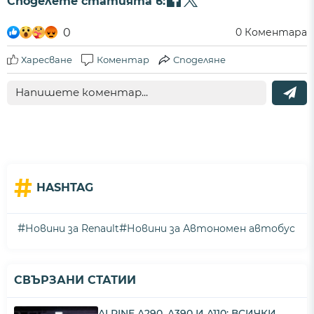
Споделете статията в:
0
0
Коментара
Харесване
Коментар
Споделяне
#
HASHTAG
#
#
Новини за Renault
Новини за Автономен автобус
СВЪРЗАНИ СТАТИИ
ALPINE A290, A390 И A110: ВСИЧКИ