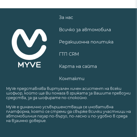
За нас
Всичко за автомобила
Редакционна политика
ГТП CRM
Карта на сайта
Контакти
MyVe представлява виртуален личен асистент на всеки
шофьор, който ще Ви помага в грижата за Вашите превозни
средства, за да шофирате по-спокойно.
MyVe е динамично усъвършенстваща се иновативна
платформа, която се стреми да свърже всички участници на
автомобилния пазар по-бързо, по-лесно и по-удобно в среда
на взаимно доверие.