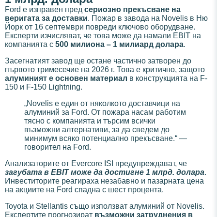
Ford е изправен пред
сериозно прекъсване на
веригата за доставки
. Пожар в завода на Novelis в Ню
Йорк от 16 септември повреди ключово оборудване.
Експерти изчисляват, че това може да намали EBIT на
компанията с
500 милиона – 1 милиард долара
.
Засегнатият завод ще остане частично затворен до
първото тримесечие на 2026 г. Това е критично, защото
алуминият е основен материал
в конструкцията на F-
150 и F-150 Lightning.
„Novelis е един от няколкото доставчици на
алуминий за Ford. От пожара насам работим
тясно с компанията и търсим всички
възможни алтернативи, за да сведем до
минимум всяко потенциално прекъсване.“ —
говорител на Ford.
Анализаторите от Evercore ISI предупреждават, че
загубата в EBIT може да достигне 1 млрд. долара
.
Инвеститорите реагираха незабавно и пазарната цена
на акциите на Ford спадна с шест процента.
Toyota и Stellantis също използват алуминий от Novelis.
Експертите прогнозират
възможни затруднения в