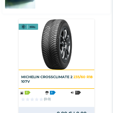
MICHELIN CROSSCLIMATE 2
235/60 R18
107V
B
B
71 -
B
(0.0)