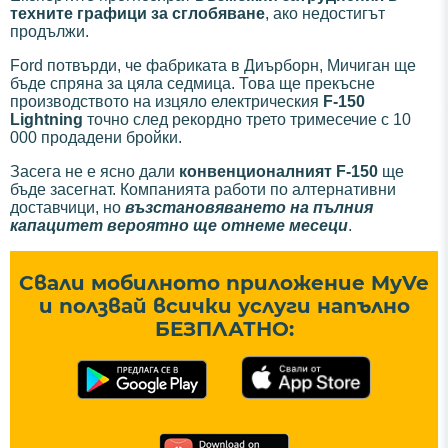
техните графици за сглобяване
, ако недостигът
продължи.
Ford потвърди, че фабриката в Диърборн, Мичиган ще
бъде спряна за цяла седмица. Това ще прекъсне
производството на изцяло електрическия
F-150
Lightning
точно след рекордно трето тримесечие с 10
000 продадени бройки.
Засега не е ясно дали
конвенционалният F-150
ще
бъде засегнат. Компанията работи по алтернативни
доставчици, но
възстановяването на пълния
капацитет вероятно ще отнеме месеци
.
Свали мобилното приложение MyVe
и ползвай всички услуги напълно
БЕЗПЛАТНО: