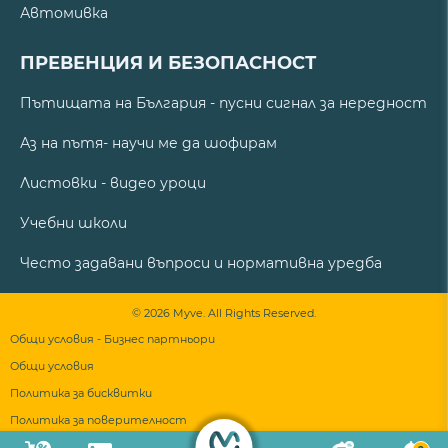
Автомивка
ПРЕВЕНЦИЯ И БЕЗОПАСНОСТ
Пътищата на България - пусни сигнал за нередност
Аз на пътя- научи ме да шофирам
Листовки - видео уроци
Учебни школи
Често задавани въпроси и нормативна уредба
© 2026 Myve. All Rights Reserved.
Общи условия - Бизнес партньори
Общи условия
Политика за бисквитки
Политика за поверителност