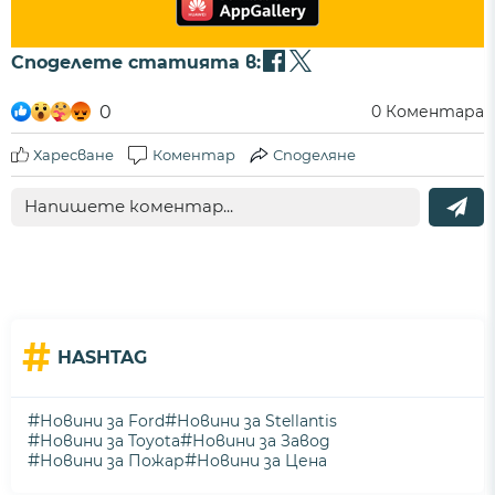
Споделете статията в:
0
0
Коментара
Харесване
Коментар
Споделяне
#
HASHTAG
#
#
Новини за Ford
Новини за Stellantis
#
#
Новини за Toyota
Новини за Завод
#
#
Новини за Пожар
Новини за Цена