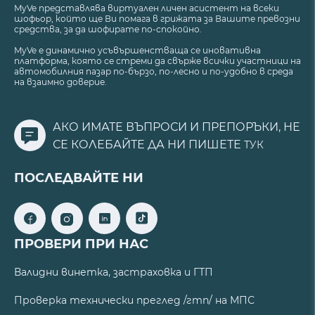
MyVe представлява виртуален личен асистент на всеки
шофьор, който ще Ви помага в грижата за Вашите превозни
средства, за да шофирате по-спокойно.
MyVe е динамично усъвършенстваща се иновативна
платформа, която се стреми да свърже всички участници на
автомобилния пазар по-бързо, по-лесно и по-удобно в среда
на взаимно доверие.
АКО ИМАТЕ ВЪПРОСИ И ПРЕПОРЪКИ, НЕ
СЕ КОЛЕБАЙТЕ ДА НИ ПИШЕТЕ
ТУК
ПОСЛЕДВАЙТЕ НИ
ПРОВЕРИ ПРИ НАС
Валидни винетка, застраховка и ГТП
Проверка технически преглед /гтп/ на МПС