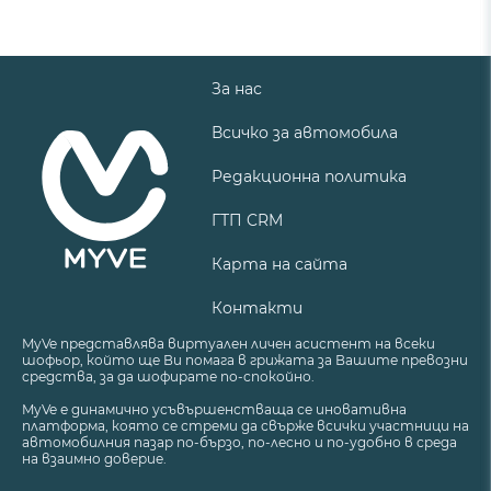
За нас
Всичко за автомобила
Редакционна политика
ГТП CRM
Карта на сайта
Контакти
MyVe представлява виртуален личен асистент на всеки
шофьор, който ще Ви помага в грижата за Вашите превозни
средства, за да шофирате по-спокойно.
MyVe е динамично усъвършенстваща се иновативна
платформа, която се стреми да свърже всички участници на
автомобилния пазар по-бързо, по-лесно и по-удобно в среда
на взаимно доверие.