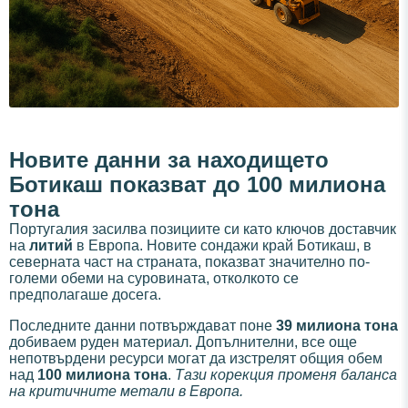
Новите данни за находището
Ботикаш показват до 100 милиона
тона
Португалия засилва позициите си като ключов доставчик
на
литий
в Европа. Новите сондажи край Ботикаш, в
северната част на страната, показват значително по-
големи обеми на суровината, отколкото се
предполагаше досега.
Последните данни потвърждават поне
39 милиона тона
добиваем руден материал. Допълнителни, все още
непотвърдени ресурси могат да изстрелят общия обем
над
100 милиона тона
.
Тази корекция променя баланса
на критичните метали в Европа.