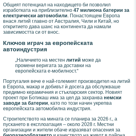
Общият потенциал на находището би позволил
изработката на приблизително
47 милиона батерии за
електрически автомобили
. Понастоящем Европа
внася литий главно от Австралия, Чили и Китай, но
откритието дава шанс на континента да намали
зависимостта си от внос.
Ключов играч за европейската
автоиндустрия
„Наличието на местен
литий
може да
промени веригата за доставки на
европейската e-мобилност.“
Португалия вече е най-големият производител на литий
в Европа, макар и добивът ѝ досега да обслужваше
предимно керамичния и стъкларския сектор. Новият
проект при Ботикаш има за цел да захранва
немски
заводи за батерии
, като по този начин укрепва
европейската автомобилна индустрия.
Строителството на мината се планира за 2026 г., а
пускането в експлоатация – около 2028 г. Местни
организации и жители обаче изразяват опасения за
биоразнообразието
и качеството на живот в района.