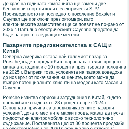
До края на годината компанията ще замени две
бензинови спортни коли с електрически SUV.
Производството на последното поколение Boxster и
Cayman ще приключи през октомври, като
електрическите заместители ще се появят не по-рано от
2026 г. Напълно електрическият Cayenne предстои да
бъде разкрит в следващите месеци.
Пазарните предизвикателства в САЩ и
Китай
Северна Америка остава най-големият пазар за
Porsche, където продажбите нараснаха с един процент
миналата година и с 10 процента през първата половина
на 2025 г. Въпреки това, условията на пазара доведоха
до нов кръг от покачвания на цените, което може да
възпре потенциалните клиенти на модели като Macan и
Cayenne.
Porsche изпитва сериозни затруднения в Китай, където
продажбите спаднаха с 28 процента през 2024 г.
Основната причина са „предизвикателните пазарни
условия“, докато местните марки продължават да пускат
по-достъпни електромобили с високо технологично
съдържание. Поставената цел от 80 процента продажби
на електромобили до 2030 г. официално е отложена.