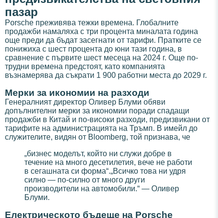
пазар
Porsche преживява тежки времена. Глобалните
продажби намаляха с три процента миналата година
още преди да бъдат засегнати от тарифи. Пратките се
понижиха с шест процента до юни тази година, в
сравнение с първите шест месеца на 2024 г. Още по-
трудни времена предстоят, като компанията
възнамерява да съкрати 1 900 работни места до 2029 г.
Мерки за икономии на разходи
Генералният директор Оливер Блуми обяви
допълнителни мерки за икономии поради спадащи
продажби в Китай и по-високи разходи, предизвикани от
тарифите на администрацията на Тръмп. В имейл до
служителите, видян от Bloomberg, той признава, че
„бизнес моделът, който ни служи добре в
течение на много десетилетия, вече не работи
в сегашната си форма“.„Всичко това ни удря
силно — по-силно от много други
производители на автомобили.“ — Оливер
Блуми.
Електрическото бъдеще на Porsche