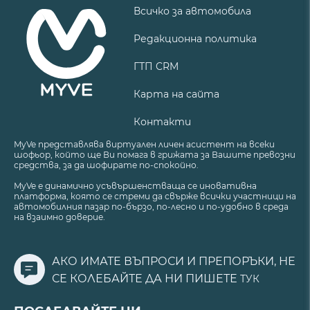
Всичко за автомобила
Редакционна политика
ГТП CRM
Карта на сайта
Контакти
MyVe представлява виртуален личен асистент на всеки
шофьор, който ще Ви помага в грижата за Вашите превозни
средства, за да шофирате по-спокойно.
MyVe е динамично усъвършенстваща се иновативна
платформа, която се стреми да свърже всички участници на
автомобилния пазар по-бързо, по-лесно и по-удобно в среда
на взаимно доверие.
АКО ИМАТЕ ВЪПРОСИ И ПРЕПОРЪКИ, НЕ
СЕ КОЛЕБАЙТЕ ДА НИ ПИШЕТЕ
ТУК