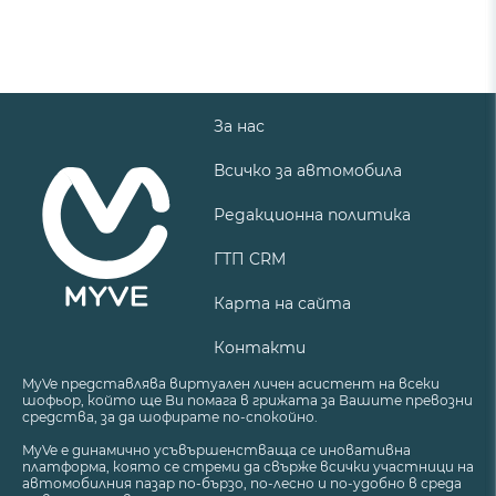
За нас
Всичко за автомобила
Редакционна политика
ГТП CRM
Карта на сайта
Контакти
MyVe представлява виртуален личен асистент на всеки
шофьор, който ще Ви помага в грижата за Вашите превозни
средства, за да шофирате по-спокойно.
MyVe е динамично усъвършенстваща се иновативна
платформа, която се стреми да свърже всички участници на
автомобилния пазар по-бързо, по-лесно и по-удобно в среда