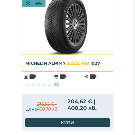
MICHELIN ALPIN 7
225/55 R18
102V
(0.0)
204,62 € |
235,55 € |
400,20 лв.
Цена
460,70 лв.
КУПИ