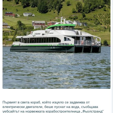
Първият в света кораб, който изцяло се задвижва от
електрически двигатели, беше пуснат на вода, съобщава
уебсайтът на норвежката корабостроителница „Фьолстранд“