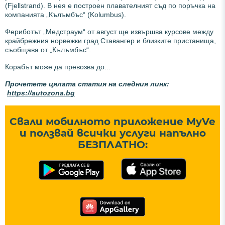
(Fjellstrand). В нея е построен плавателният съд по поръчка на
компанията „Кълъмбъс“ (Kolumbus).
Фериботът „Медстраум“ от август ще извършва курсове между
крайбрежния норвежки град Ставангер и близките пристанища,
съобщава от „Кълъмбъс“.
Корабът може да превозва до...
Прочетете цялата статия на следния линк:
https://autozona.bg
Свали мобилното приложение MyVe
и ползвай всички услуги напълно
БЕЗПЛАТНО: