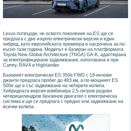
Lexus потвърди, че осмото поколение на ES ще се
предлага с две изцяло електрически версии и един
хибрид, като европейската премиера е насрочена за по-
късно тази година. Моделът е базиран на платформата
Toyota New Global Architecture (TNGA) GA-K, адаптирана
за електрифицирани задвижвания, използвана и при
Camry, RAV4 и Highlander.
Базовият електрически ES 350e FWD с 19-инчови
джанти предлага пробег до 483 км, а по-мощният ES
500e ще е със задвижване на четирите колела.
Хибридната версия комбинира 2,5-литров редови
четирицилиндров бензинов двигател с електрическа
система и ще се предлага с предно или задвижване на
всички колела.