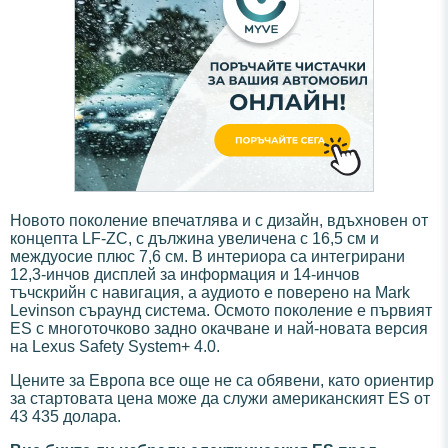
Новото поколение впечатлява и с дизайн, вдъхновен от
концепта LF-ZC, с дължина увеличена с 16,5 см и
междуосие плюс 7,6 см. В интериора са интегрирани
12,3-инчов дисплей за информация и 14-инчов
тъчскрийн с навигация, а аудиото е поверено на Mark
Levinson съраунд система. Осмото поколение е първият
ES с многоточково задно окачване и най-новата версия
на Lexus Safety System+ 4.0.
Цените за Европа все още не са обявени, като ориентир
за стартовата цена може да служи американският ES от
43 435 долара.