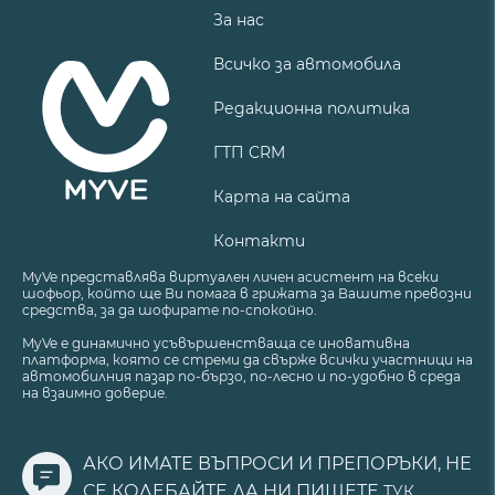
За нас
Всичко за автомобила
Редакционна политика
ГТП CRM
Карта на сайта
Контакти
MyVe представлява виртуален личен асистент на всеки
шофьор, който ще Ви помага в грижата за Вашите превозни
средства, за да шофирате по-спокойно.
MyVe е динамично усъвършенстваща се иновативна
платформа, която се стреми да свърже всички участници на
автомобилния пазар по-бързо, по-лесно и по-удобно в среда
на взаимно доверие.
АКО ИМАТЕ ВЪПРОСИ И ПРЕПОРЪКИ, НЕ
СЕ КОЛЕБАЙТЕ ДА НИ ПИШЕТЕ
ТУК