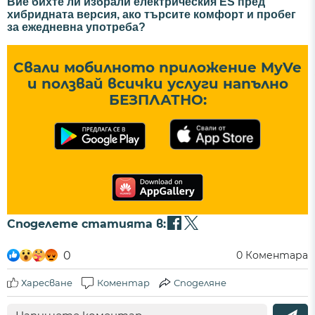
Вие бихте ли избрали електрическия ES пред
хибридната версия, ако търсите комфорт и пробег
за ежедневна употреба?
Свали мобилното приложение MyVe
и ползвай всички услуги напълно
БЕЗПЛАТНО:
Споделете статията в:
0
0
Коментара
Харесване
Коментар
Споделяне