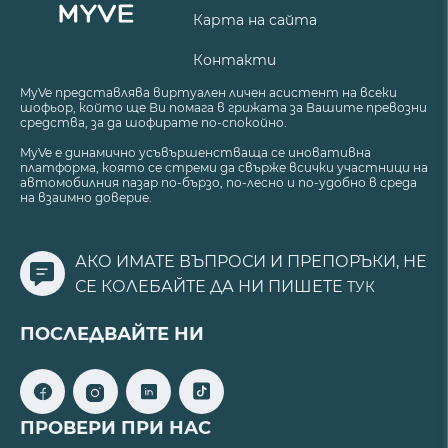
Карта на сайта
Контакти
MyVe представлява виртуален личен асистент на всеки
шофьор, който ще Ви помага в грижата за Вашите превозни
средства, за да шофирате по-спокойно.
MyVe е динамично усъвършенстваща се иновативна
платформа, която се стреми да свърже всички участници на
автомобилния пазар по-бързо, по-лесно и по-удобно в среда
на взаимно доверие.
АКО ИМАТЕ ВЪПРОСИ И ПРЕПОРЪКИ, НЕ
СЕ КОЛЕБАЙТЕ ДА НИ ПИШЕТЕ
ТУК
ПОСЛЕДВАЙТЕ НИ
ПРОВЕРИ ПРИ НАС