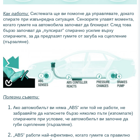
Как работи:
Системата ще ви помогне да управлявате, докато
спирате при извънредна ситуация. Сензорите улавят момента,
когато гумите на автомобила започват да блокират. След това
бързо започват да „пулсират“ спирачно усилие върху
спирачките, за да предпазят гумите от загуба на сцепление
(пързаляне).
Полезни съвети:
Ако автомобилът ви няма „ABS“ или той не работи, не
забравяйте да натиснете бързо няколко пъти (изпомпате)
спирачките при условие, че автомобилът ви започне да
губи сцепление (пързаляне).
„ABS“ работи най-ефективно, когато гумите са правилно