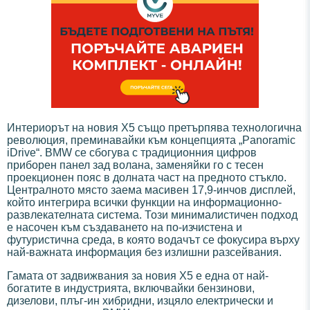
Интериорът на новия X5 също претърпява технологична
революция, преминавайки към концепцията „Panoramic
iDrive“. BMW се сбогува с традиционния цифров
приборен панел зад волана, заменяйки го с тесен
проекционен пояс в долната част на предното стъкло.
Централното място заема масивен 17,9-инчов дисплей,
който интегрира всички функции на информационно-
развлекателната система. Този минималистичен подход
е насочен към създаването на по-изчистена и
футуристична среда, в която водачът се фокусира върху
най-важната информация без излишни разсейвания.
Гамата от задвижвания за новия X5 е една от най-
богатите в индустрията, включвайки бензинови,
дизелови, плъг-ин хибридни, изцяло електрически и