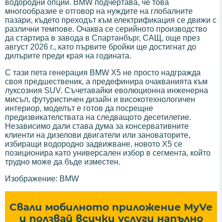
водородни опции. BMW подчертава, че това
многообразие е отговор на нуждите на глобалните
пазари, където преходът към електрификация се движи с
различни темпове. Очаква се серийното производство
да стартира в завода в Спартанбърг, САЩ, още през
август 2026 г., като първите бройки ще достигнат до
дилърите преди края на годината.
С тази пета генерация BMW X5 не просто надгражда
своя предшественик, а предефинира очакванията към
луксозния SUV. Съчетавайки еволюционна инженерна
мисъл, футуристичен дизайн и високотехнологичен
интериор, моделът е готов да посрещне
предизвикателствата на следващото десетилетие.
Независимо дали става дума за консервативните
клиенти на дизелови двигатели или зановаторите,
избиращи водородно задвижване, новото X5 се
позиционира като универсален избор в сегмента, който
трудно може да бъде изместен.
Изображение: BMW
Свали мобилното приложение MyVe
и ползвай всички услуги напълно