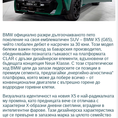
BMW официално разкри дългоочакваното пето
поколение на своя емблематичен SUV – BMW X5 (G65),
чийто глобален дебют е насрочен за 30 юни. Този модел
бележи важен преход за баварския производител,
обединявайки познатата гъвкавост на платформата
CLAR с дръзки дизайнерски елементи, вдъхновени от
бъдещата концепция Neue Klasse. С този стратегически
ход BMW цели да запази лидерските си позиции в
премиум сегмента, предлагайки „енергийно-агностична“
платформа, която може да побере всичко – от
конвенционални двигатели с вътрешно горене до
водородни горивни клетки.
Визуалната идентичност на новия X5 е най-радикалната
му промяна, като предницата вече се отличава с
характерни X-образни дневни светлини, вградени в
интелигентни фарове. Тази дизайнерска характеристика
ще се превърне в запазена марка за цялото семейство