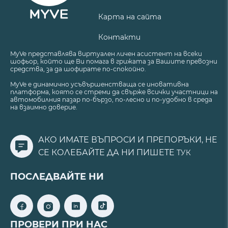
Карта на сайта
Контакти
MyVe представлява виртуален личен асистент на всеки
шофьор, който ще Ви помага в грижата за Вашите превозни
средства, за да шофирате по-спокойно.
MyVe е динамично усъвършенстваща се иновативна
платформа, която се стреми да свърже всички участници на
автомобилния пазар по-бързо, по-лесно и по-удобно в среда
на взаимно доверие.
АКО ИМАТЕ ВЪПРОСИ И ПРЕПОРЪКИ, НЕ
СЕ КОЛЕБАЙТЕ ДА НИ ПИШЕТЕ
ТУК
ПОСЛЕДВАЙТЕ НИ
ПРОВЕРИ ПРИ НАС