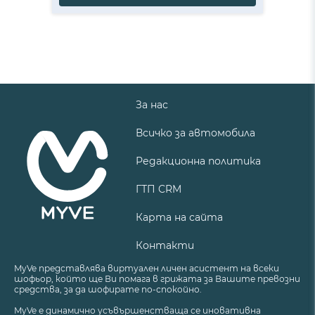
За нас
Всичко за автомобила
Редакционна политика
ГТП CRM
Карта на сайта
Контакти
MyVe представлява виртуален личен асистент на всеки
шофьор, който ще Ви помага в грижата за Вашите превозни
средства, за да шофирате по-спокойно.
MyVe е динамично усъвършенстваща се иновативна