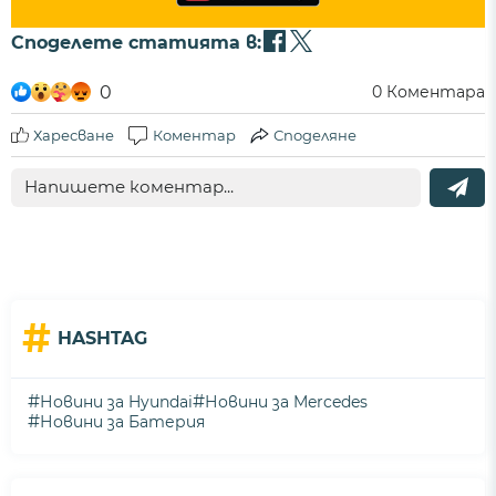
Споделете статията в:
0
0
Коментара
Харесване
Коментар
Споделяне
#
HASHTAG
#
#
Новини за Hyundai
Новини за Mercedes
#
Новини за Батерия