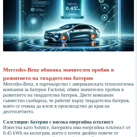
Mercedes-Benz обявява значителен пробив в
развитието на твърдотелна батерия
Mercedes-Benz, в партньорство с американската технологична
компания за батерии Factorial, обяви значителен пробив в
развитието на твърдотелна батерия. Двете компании
съвместно съобщиха, че работят върху твърдотелна батерия,
която се очаква да влезе в производство до края на
десетилетието.
Солстиция: батерия с висока енергийна плътност
Известна като Solstice, батерията има енергийна плътност от
0.45 kWh на килограм, което е почти двойно повече от