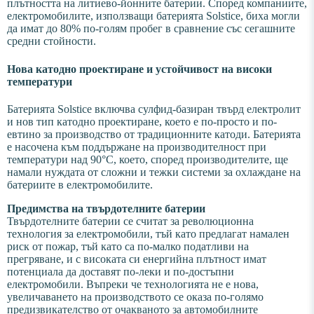
плътността на литиево-йонните батерии. Според компаниите,
електромобилите, използващи батерията Solstice, биха могли
да имат до 80% по-голям пробег в сравнение със сегашните
средни стойности.
Нова катодно проектиране и устойчивост на високи
температури
Батерията Solstice включва сулфид-базиран твърд електролит
и нов тип катодно проектиране, което е по-просто и по-
евтино за производство от традиционните катоди. Батерията
е насочена към поддържане на производителност при
температури над 90°C, което, според производителите, ще
намали нуждата от сложни и тежки системи за охлаждане на
батериите в електромобилите.
Предимства на твърдотелните батерии
Твърдотелните батерии се считат за революционна
технология за електромобили, тъй като предлагат намален
риск от пожар, тъй като са по-малко податливи на
прегряване, и с високата си енергийна плътност имат
потенциала да доставят по-леки и по-достъпни
електромобили. Въпреки че технологията не е нова,
увеличаването на производството се оказа по-голямо
предизвикателство от очакваното за автомобилните