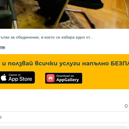
ки за обединение, в което се избира едно от...
.me
и ползвай всички услуги напълно
БЕЗП
0
е