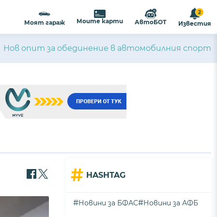
2
Моите карти
АвтоБОТ
Моят гараж
Известия
Нов опит за обединение в автомобилния спорт
#
HASHTAG
#
#
Новини за БФАС
Новини за АФБ