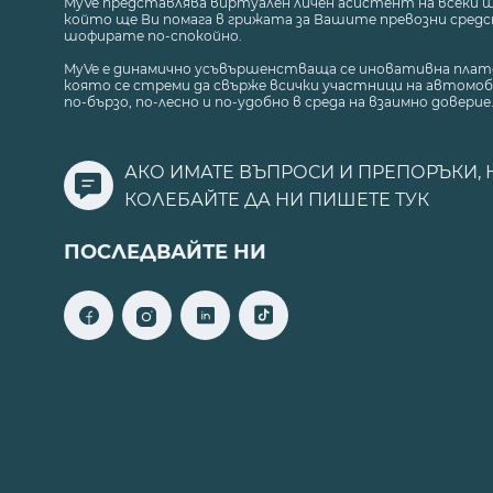
MyVe представлява виртуален личен асистент на всеки 
който ще Ви помага в грижата за Вашите превозни средст
шофирате по-спокойно.
MyVe е динамично усъвършенстваща се иновативна плат
която се стреми да свърже всички участници на автомоб
по-бързо, по-лесно и по-удобно в среда на взаимно доверие
АКО ИМАТЕ ВЪПРОСИ И ПРЕПОРЪКИ, 
КОЛЕБАЙТЕ ДА НИ ПИШЕТЕ
ТУК
ПОСЛЕДВАЙТЕ НИ