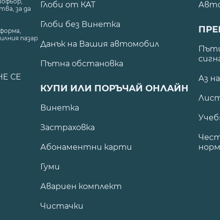
шофьор,
Глоби от КАТ
Авт
ва, за да
Глоби без Винетка
ПРЕ
форма,
илния пазар
Данък на Вашия автомобил
.
Пъти
сигн
Пътна обстановка
НЕ СЕ
Аз н
КУПИ ИЛИ ПОРЪЧАЙ ОНЛАЙН
Лист
Винетка
Учеб
Застраховка
Чест
Абонаментни карти
норм
Гуми
Авариен комплект
Чистачки