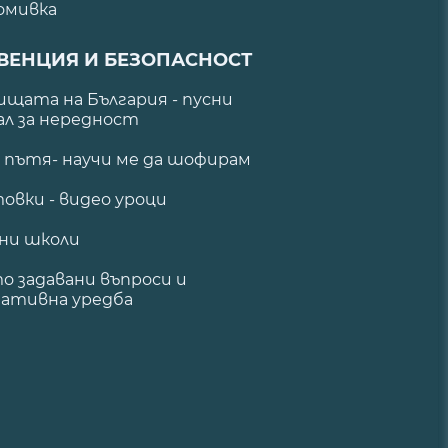
омивка
ВЕНЦИЯ И БЕЗОПАСНОСТ
щата на България - пусни
ал за нередност
а пътя- научи ме да шофирам
овки - видео уроци
ни школи
о задавани въпроси и
ативна уредба