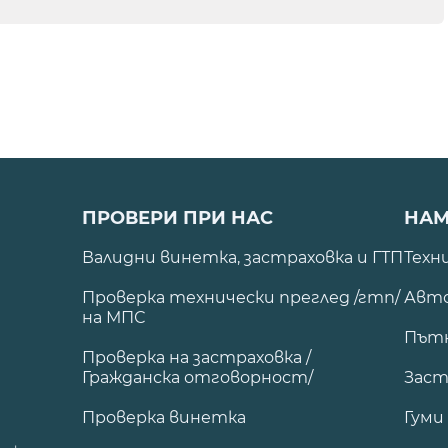
ПРОВЕРИ ПРИ НАС
НАМ
Валидни винетка, застраховка и ГТП
Техн
Проверка технически преглед /гтп/
Авто
на МПС
Път
Проверка на застраховка /
Гражданска отговорност/
Заст
Проверка винетка
Гуми