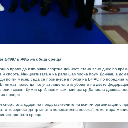
е БФАС и АФБ на обща среща
нно право да извършва спортна дейност, стана ясно днес по вре
и спорта. Инициативата е на рали шампиона Крум Дончев, а дома
и почти месец съда се произнесе в полза на БФАС по поредния ка
ФБ, нямат право да получат лиценз, а клубовете на двете федераци
оне един сезон, Димитър Илиев и зам.-министър Даниела Дашева по
ания процес.
 спорт. Благодаря на представителите на всички организации с пр
ат отговорност да тръгнат в положителна посока“, коментира мини
министерството среща.