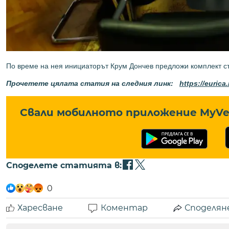
По време на нея инициаторът Крум Дончев предложи комплект стъп
Прочетете цялата статия на следния линк:
https://eurica
Свали мобилното приложение MyVe 
Споделете статията в:
0
Харесване
Коментар
Споделян