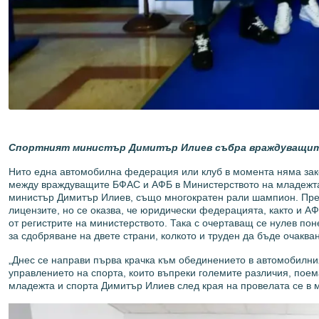
Спортният министър Димитър Илиев събра враждуващит
Нито една автомобилна федерация или клуб в момента няма зако
между враждуващите БФАС и АФБ в Министерството на младежта 
министър Димитър Илиев, също многократен рали шампион. Пред
лицензите, но се оказва, че юридически федерацията, както и А
от регистрите на министерството. Така с очертаващ се нулев п
за сдобряване на двете страни, колкото и труден да бъде очакв
„Днес се направи първа крачка към обединението в автомобилния
управлението на спорта, които въпреки големите различия, поем
младежта и спорта Димитър Илиев след края на провелата се в 