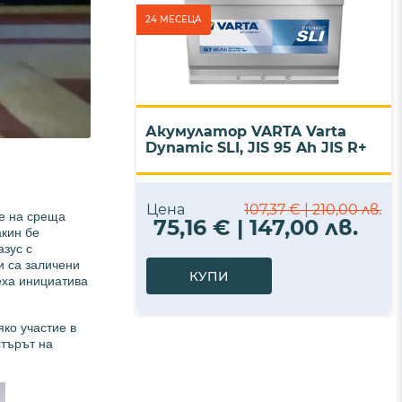
24 МЕСЕЦА
Акумулатор VARTA Varta
Dynamic SLI, JIS 95 Ah JIS R+
Цена
107,37 € | 210,00 лв.
ме на среща
75,16 € | 147,00 лв.
кин бе
зус с
и са заличени
КУПИ
еха инициатива
яко участие в
стърът на