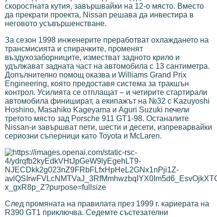
скоростната кутия, завършвайки на 12-о място. Вместо
да прекрати проекта, Nissan решава да инвестира в
неговото усъвършенстване.
За сезон 1998 инженерите преработват охлаждането на
трансмисията и спирачките, променят
въздухозаборниците, изместват задното крило и
удължават задната част на автомобила с 13 сантиметра.
Допълнително помощ оказва и Williams Grand Prix
Engineering, която предоставя система за тракшън
контрол. Усилията се отплащат – и четирите стартирали
автомобила финишират, а екипажът на №32 с Kazuyoshi
Hoshino, Masahiko Kageyama и Aguri Suzuki печели
третото място зад Porsche 911 GT1-98. Останалите
Nissan-и завършват пети, шести и десети, изпреварвайки
сериозни съперници като Toyota и McLaren.
След промяната на правилата през 1999 г. кариерата на
R390 GT1 приключва. Седемте състезателни