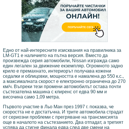
Едно от най-интересните изисквания на правилника за
LM-GT1 е наличието на пътна версия. Вместо да
произвежда серия автомобили, Nissan изгражда само
един легален за движение екземпляр. Огромното задно
крило е премахнато, интериорът получава кожени
седалки и облицовки, мощността е намалена до 550 к.с.,
а максималната скорост е електронно ограничена до 270
км/ч. Въпреки тези промени автомобилът остава почти
състезателна машина с клиренс от едва 90 мм и
височина само 1,09 метра.
Първото участие в Льо Ман през 1997 г. показва, че
скоростта не е достатъчна. И трите автомобила страдат
от сериозни проблеми с прегряване на трансмисията
още в началото на състезанието. Два отпадат, а третият
успява да стигне финала едва след две смени на