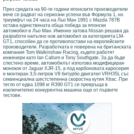
През средата на 90-те години японските производители
вече се радват на сериозни успехи във Формула 1, но
триумфът на 24 часа на Льо Ман 1991 с Mazda 787B
остава единствената обща победа за японски
автомобил в Льо Ман. Именно затова Nissan решава да
разработи напълно нов автомобил за категорията LM-
GT1, способен да се противопостави на европейските
производители. Разработката е поверена на британската
компания Tom Walkinshaw Racing, където работят
инженери като Ian Callum и Tony Southgate. За да бъде
спестено време, автомобилът използва модифициран
монокок от Jaguar XJR-15, а под карбоновата каросерия
е монтиран 3,5-литров V8 битурбо двигател VRH35L със
секвенциална шестстепенна скоростна кутия Xtrac. При
тегло от едва 1098 кг R390 GT1 се превръща в
изключително конкурентна машина още от първите
тестове.