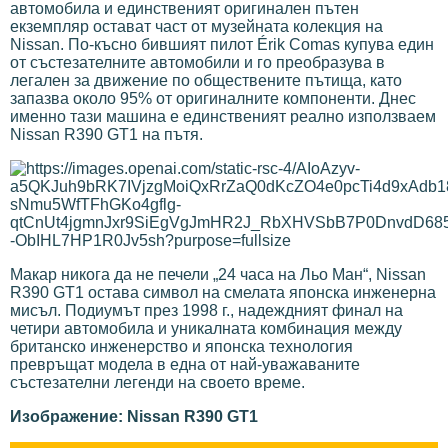
автомобила и единственият оригинален пътен
екземпляр остават част от музейната колекция на
Nissan. По-късно бившият пилот Érik Comas купува един
от състезателните автомобили и го преобразува в
легален за движение по обществените пътища, като
запазва около 95% от оригиналните компоненти. Днес
именно тази машина е единственият реално използваем
Nissan R390 GT1 на пътя.
Макар никога да не печели „24 часа на Льо Ман“, Nissan
R390 GT1 остава символ на смелата японска инженерна
мисъл. Подиумът през 1998 г., надеждният финал на
четири автомобила и уникалната комбинация между
британско инженерство и японска технология
превръщат модела в една от най-уважаваните
състезателни легенди на своето време.
Изображение: Nissan R390 GT1