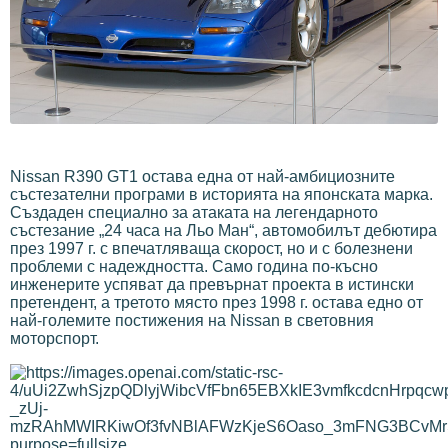
Nissan R390 GT1 остава една от най-амбициозните
състезателни програми в историята на японската марка.
Създаден специално за атаката на легендарното
състезание „24 часа на Льо Ман“, автомобилът дебютира
през 1997 г. с впечатляваща скорост, но и с болезнени
проблеми с надеждността. Само година по-късно
инженерите успяват да превърнат проекта в истински
претендент, а третото място през 1998 г. остава едно от
най-големите постижения на Nissan в световния
моторспорт.