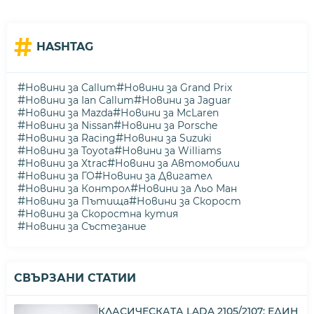
#
HASHTAG
#
#
Новини за Callum
Новини за Grand Prix
#
#
Новини за Ian Callum
Новини за Jaguar
#
#
Новини за Mazda
Новини за McLaren
#
#
Новини за Nissan
Новини за Porsche
#
#
Новини за Racing
Новини за Suzuki
#
#
Новини за Toyota
Новини за Williams
#
#
Новини за Xtrac
Новини за Автомобили
#
#
Новини за ГО
Новини за Двигател
#
#
Новини за Контрол
Новини за Льо Ман
#
#
Новини за Пътища
Новини за Скорост
#
Новини за Скоростна кутия
#
Новини за Състезание
СВЪРЗАНИ СТАТИИ
КЛАСИЧЕСКАТА LADA 2105/2107: ЕДИН