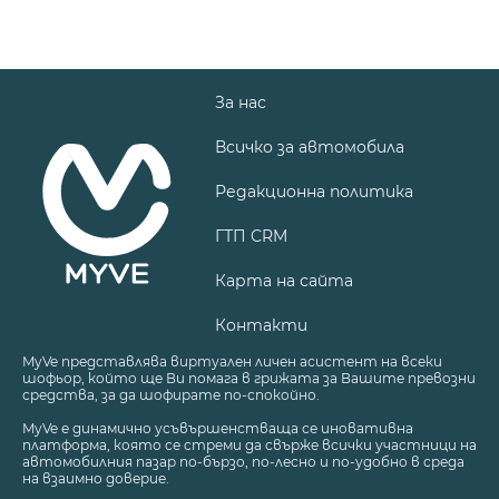
За нас
Всичко за автомобила
Редакционна политика
ГТП CRM
Карта на сайта
Контакти
MyVe представлява виртуален личен асистент на всеки
шофьор, който ще Ви помага в грижата за Вашите превозни
средства, за да шофирате по-спокойно.
MyVe е динамично усъвършенстваща се иновативна
платформа, която се стреми да свърже всички участници на
автомобилния пазар по-бързо, по-лесно и по-удобно в среда
на взаимно доверие.