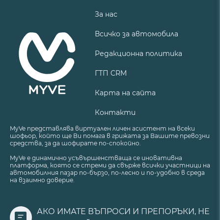
За нас
Всичко за автомобила
Редакционна политика
ГТП CRM
Карта на сайта
Контакти
MyVe представлява виртуален личен асистент на всеки
шофьор, който ще Ви помага в грижата за Вашите превозни
средства, за да шофирате по-спокойно.
MyVe е динамично усъвършенстваща се иновативна
платформа, която се стреми да свърже всички участници на
автомобилния пазар по-бързо, по-лесно и по-удобно в среда
на взаимно доверие.
АКО ИМАТЕ ВЪПРОСИ И ПРЕПОРЪКИ, НЕ