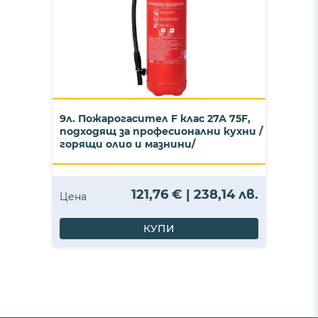
9л. Пожарогасител F клас 27А 75F,
подходящ за професионални кухни /
горящи олио и мазнини/
121,76 € | 238,14 лв.
Цена
КУПИ