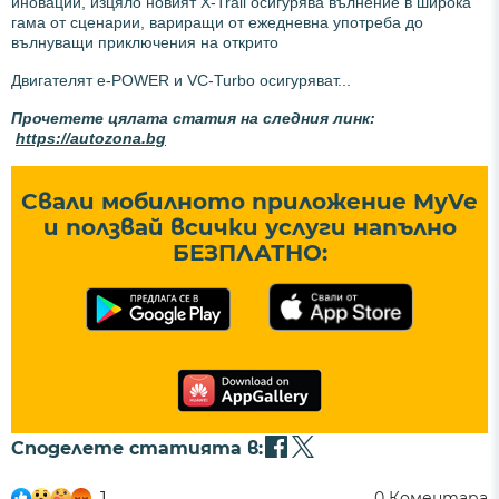
иновации, изцяло новият X-Trail осигурява вълнение в широка
гама от сценарии, вариращи от ежедневна употреба до
вълнуващи приключения на открито
Двигателят e-POWER и VC-Turbo осигуряват...
Прочетете цялата статия на следния линк:
https://autozona.bg
Свали мобилното приложение MyVe
и ползвай всички услуги напълно
БЕЗПЛАТНО:
Споделете статията в:
1
0
Коментара