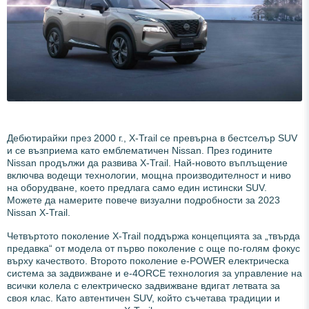
Дебютирайки през 2000 г., X-Trail се превърна в бестселър SUV
и се възприема като емблематичен Nissan. През годините
Nissan продължи да развива X-Trail. Най-новото въплъщение
включва водещи технологии, мощна производителност и ниво
на оборудване, което предлага само един истински SUV.
Можете да намерите повече визуални подробности за 2023
Nissan X-Trail.
Четвъртото поколение X-Trail поддържа концепцията за „твърда
предавка“ от модела от първо поколение с още по-голям фокус
върху качеството. Второто поколение e-POWER електрическа
система за задвижване и e-4ORCE технология за управление на
всички колела с електрическо задвижване вдигат летвата за
своя клас. Като автентичен SUV, който съчетава традиции и