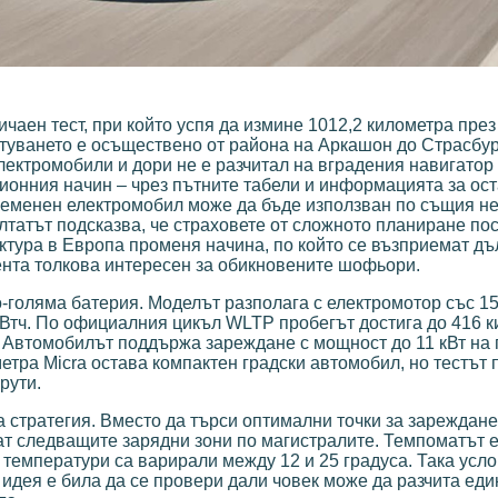
чаен тест, при който успя да измине 1012,2 километра пре
уването е осъществено от района на Аркашон до Страсбург
ектромобили и дори не е разчитал на вградения навигатор
ионния начин – чрез пътните табели и информацията за ос
ъвременен електромобил може да бъде използван по същия н
ултатът подсказва, че страховете от сложното планиране по
ктура в Европа променя начина, по който се възприемат дъ
нта толкова интересен за обикновените шофьори.
-голяма батерия. Моделът разполага с електромотор със 150
 кВтч. По официалния цикъл WLTP пробегът достига до 416 к
а. Автомобилът поддържа зареждане с мощност до 11 кВт на
метра Micra остава компактен градски автомобил, но тестът 
рути.
 стратегия. Вместо да търси оптимални точки за зареждане
ват следващите зарядни зони по магистралите. Темпоматът 
 температури са варирали между 12 и 25 градуса. Така усло
идея е била да се провери дали човек може да разчита еди