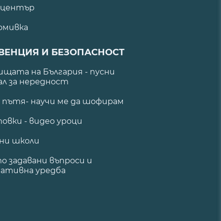
 център
омивка
ВЕНЦИЯ И БЕЗОПАСНОСТ
щата на България - пусни
ал за нередност
а пътя- научи ме да шофирам
овки - видео уроци
ни школи
о задавани въпроси и
ативна уредба