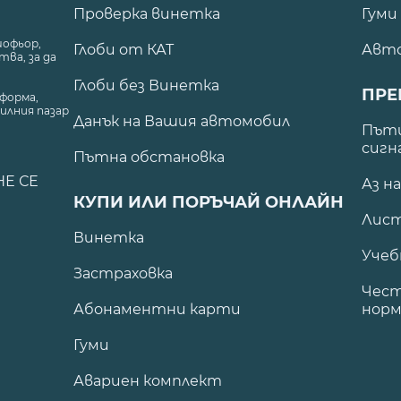
Проверка винетка
Гуми
шофьор,
Глоби от КАТ
Авт
ва, за да
Глоби без Винетка
ПРЕ
форма,
илния пазар
Данък на Вашия автомобил
.
Пъти
сигн
Пътна обстановка
НЕ СЕ
Аз н
КУПИ ИЛИ ПОРЪЧАЙ ОНЛАЙН
Лист
Винетка
Учеб
Застраховка
Чест
Абонаментни карти
норм
Гуми
Авариен комплект