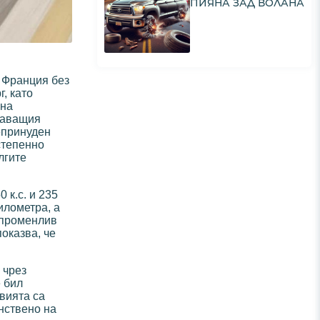
ПИЯНА ЗАД ВОЛАНА
з Франция без
, като
 на
таващия
епринуден
степенно
лгите
 к.с. и 235
илометра, а
 променлив
показва, че
 чрез
е бил
вията са
нствено на