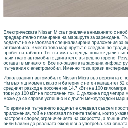
Електрическата Nissan Micra привлече вниманието с необи
предварително планиране на маршрута за зареждане. Път
водачът не е използвал специализирани приложения за ел
автомобила. Вместо това маршрутът е следван по традиц
пробег на таблото. Тестът има за цел да покаже дали с
начин като автомобил с двигател с вътрешно горене. Рез
остават в миналото. Все по-развитата зарядна инфрастру
пътувания с електромобил. Именно това прави експериме
Използваният автомобил е Nissan Micra във версията с по
Нм въртящ момент, както и батерия с нетен капацитет 52
средният разход е посочен на 14,7 кВтч на 100 километр
ток и до 100 кВт на постоянен ток. С дължина под четири 
може да се справя успешно и с дълги междуградски марш
По време на пътуването водачът е следвал съвсем проста
приложения, той е използвал пътните табели, които указ
настроен според ограниченията на скоростта, а външните
били близки до реалната ежедневна употреба. Основната 