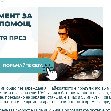
ла.
ми общо пет зареждания. Най-краткото е продължило 15 ми
стига със запазени 19% заряд в батерията, което показва, ч
, прекарано на зарядни станции, е 1 час и 53 минути. Това 
дълъг път и не променя драстично цялостното време за при
редната скорост е била 98,4 км/ч. Бордовият компютър е от