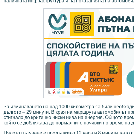
наличната инфраструктура и на показанията на автомоби
За изминаването на над 1000 километра са били необходи
дългото – 29 минути. В края на маршрута автомобилът при
стигнало до критично ниски нива на енергия. Общото време
който се доближава до нормалните почивки по време на 
Цялото пътуване е продължило 12 часа и 8 минути, като с