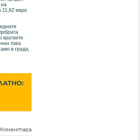
 на
 11,92 евро
ледните
 добрата
о кратките
енно това
амо в града,
ЛАТНО:
Коментара