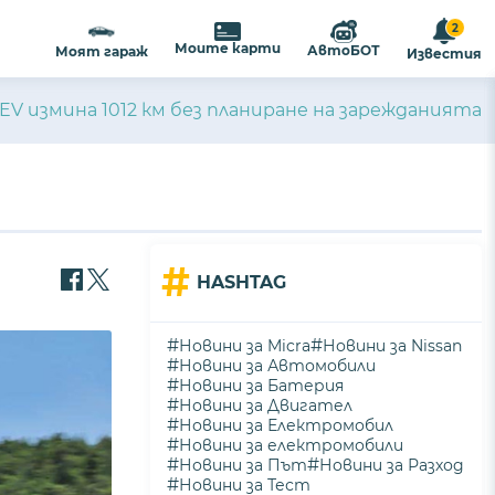
2
Моите карти
АвтоБОТ
Моят гараж
Известия
a EV измина 1012 км без планиране на зарежданията
#
HASHTAG
#
#
Новини за Micra
Новини за Nissan
#
Новини за Автомобили
#
Новини за Батерия
#
Новини за Двигател
#
Новини за Електромобил
#
Новини за електромобили
#
#
Новини за Път
Новини за Разход
#
Новини за Тест