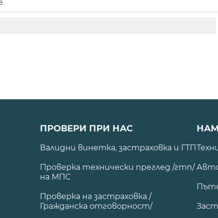
е
ПРОВЕРИ ПРИ НАС
НАМ
Валидни винетка, застраховка и ГТП
Техн
Проверка технически преглед /гтп/
Авто
на МПС
Път
Проверка на застраховка /
Гражданска отговорност/
Заст