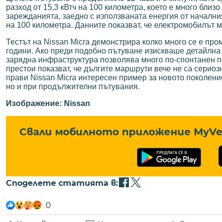
разход от 15,3 кВтч на 100 километра, което е много бли
зарежданията, заедно с използваната енергия от началния
на 100 километра. Данните показват, че електромобилът 
Тестът на Nissan Micra демонстрира колко много се е пр
години. Ако преди подобно пътуване изискваше детайлна 
зарядна инфраструктура позволява много по-спонтанен п
престои показват, че дългите маршрути вече не са серио
прави Nissan Micra интересен пример за новото поколение
но и при продължителни пътувания.
Изображение: Nissan
Свали мобилното приложение MyVe 
Споделете статията в:
0