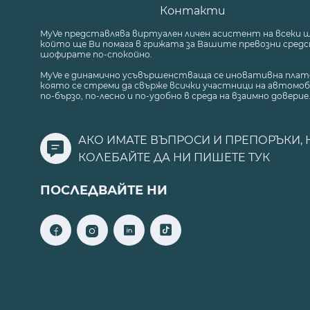
Контакти
MyVe представлява виртуален личен асистент на всеки 
който ще Ви помага в грижата за Вашите превозни средст
шофирате по-спокойно.
MyVe е динамично усъвършенстваща се иновативна плат
която се стреми да свърже всички участници на автомоб
по-бързо, по-лесно и по-удобно в среда на взаимно доверие
АКО ИМАТЕ ВЪПРОСИ И ПРЕПОРЪКИ, 
КОЛЕБАЙТЕ ДА НИ ПИШЕТЕ
ТУК
ПОСЛЕДВАЙТЕ НИ