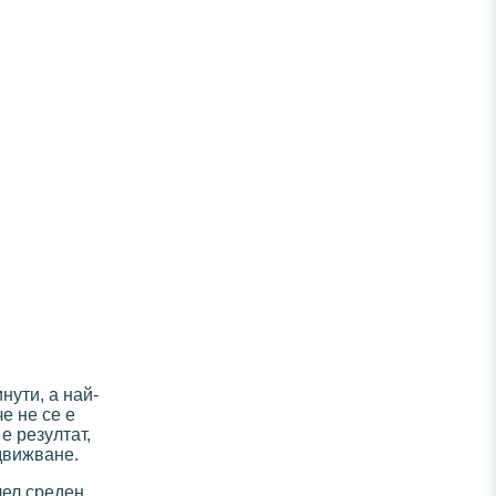
нути, а най-
е не се е
е резултат,
движване.
чел среден