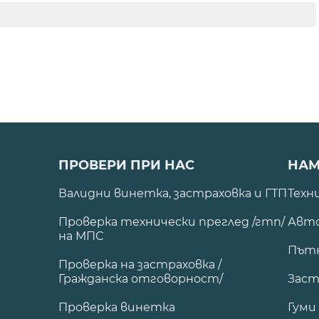
ПРОВЕРИ ПРИ НАС
НАМ
Валидни винетка, застраховка и ГТП
Техн
Проверка технически преглед /гтп/
Авто
на МПС
Път
Проверка на застраховка /
Гражданска отговорност/
Заст
Проверка винетка
Гуми