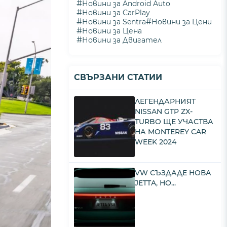
#
Новини за Android Auto
#
Новини за CarPlay
#
#
Новини за Sentra
Новини за Цени
#
Новини за Цена
#
Новини за Двигател
СВЪРЗАНИ СТАТИИ
ЛЕГЕНДАРНИЯТ
NISSAN GTP ZX-
TURBO ЩЕ УЧАСТВА
НА MONTEREY CAR
WEEK 2024
VW СЪЗДАДЕ НОВА
JETTA, НО...