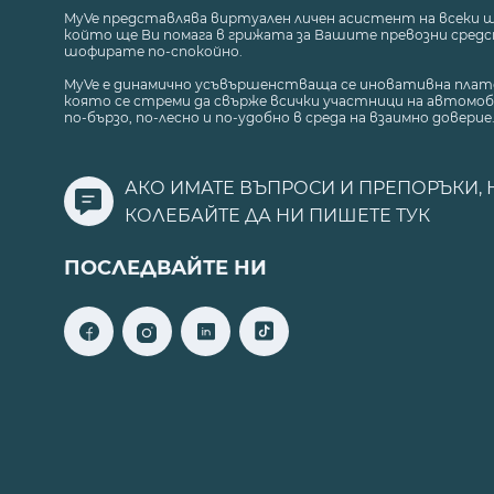
MyVe представлява виртуален личен асистент на всеки 
който ще Ви помага в грижата за Вашите превозни средст
шофирате по-спокойно.
MyVe е динамично усъвършенстваща се иновативна плат
която се стреми да свърже всички участници на автомоб
по-бързо, по-лесно и по-удобно в среда на взаимно доверие
АКО ИМАТЕ ВЪПРОСИ И ПРЕПОРЪКИ, 
КОЛЕБАЙТЕ ДА НИ ПИШЕТЕ
ТУК
ПОСЛЕДВАЙТЕ НИ