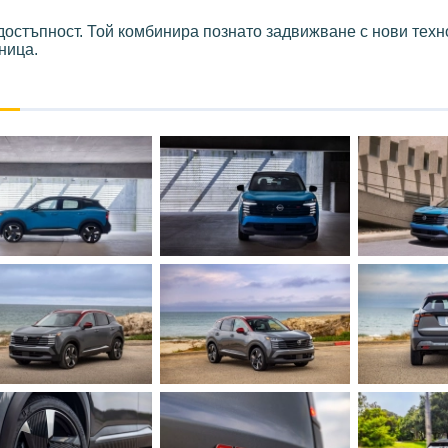
достъпност. Той комбинира познато задвижване с нови техн
ница.