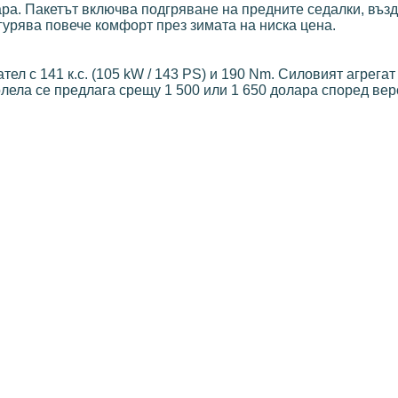
ра. Пакетът включва подгряване на предните седалки, въз
урява повече комфорт през зимата на ниска цена.
л с 141 к.с. (105 kW / 143 PS) и 190 Nm. Силовият агрегат
олела се предлага срещу 1 500 или 1 650 долара според вер