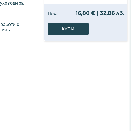
духоводи за
16,80 € | 32,86 лв.
Цена
 работи с
КУПИ
сията.