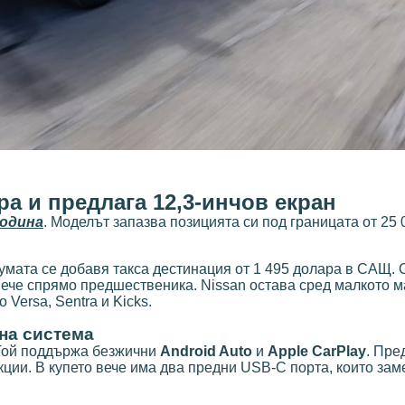
ра и предлага 12,3-инчов екран
година
. Моделът запазва позицията си под границата от 25 
сумата се добавя такса дестинация от 1 495 долара в САЩ.
вече спрямо предшественика. Nissan остава сред малкото м
Versa, Sentra и Kicks.
на система
 Той поддържа безжични
Android Auto
и
Apple CarPlay
. Пре
кции. В купето вече има два предни USB-C порта, които зам