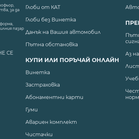
шофьор,
Глоби от КАТ
Авт
ва, за да
Глоби без Винетка
ПРЕ
форма,
илния пазар
Данък на Вашия автомобил
.
Пъти
сигн
Пътна обстановка
НЕ СЕ
Аз н
КУПИ ИЛИ ПОРЪЧАЙ ОНЛАЙН
Лист
Винетка
Учеб
Застраховка
Чест
Абонаментни карти
норм
Гуми
Авариен комплект
Чистачки