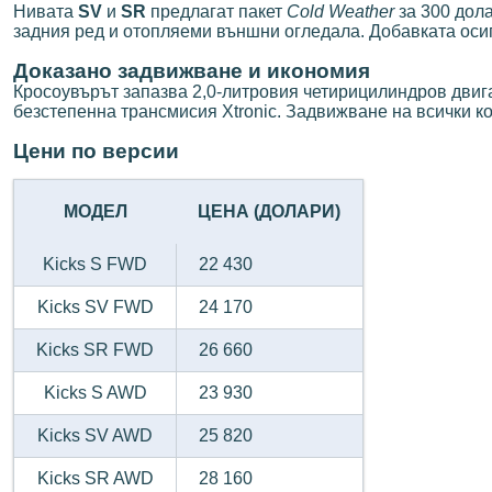
Нивата
SV
и
SR
предлагат пакет
Cold Weather
за 300 дола
задния ред и отопляеми външни огледала. Добавката осиг
Доказано задвижване и икономия
Кросоувърът запазва 2,0-литровия четирицилиндров двигате
безстепенна трансмисия Xtronic. Задвижване на всички к
Цени по версии
МОДЕЛ
ЦЕНА (ДОЛАРИ)
Kicks S FWD
22 430
Kicks SV FWD
24 170
Kicks SR FWD
26 660
Kicks S AWD
23 930
Kicks SV AWD
25 820
Kicks SR AWD
28 160