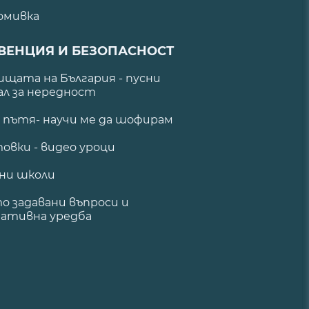
омивка
ВЕНЦИЯ И БЕЗОПАСНОСТ
щата на България - пусни
ал за нередност
а пътя- научи ме да шофирам
овки - видео уроци
ни школи
о задавани въпроси и
ативна уредба