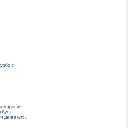
урбо с
 компресия
 буст
зи двигателя.