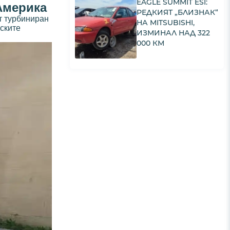
EAGLE SUMMIT ESI:
 Америка
РЕДКИЯТ „БЛИЗНАК“
т турбиниран
НА MITSUBISHI,
ските
ИЗМИНАЛ НАД 322
000 КМ