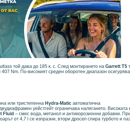
utlass той дава до 185 к. с. След монтирането на
Garrett T5
т
с. и 407 Nm. По-високият среден оборотен диапазон осигурява
чна или тристепенна
Hydra-Matic
автоматична
двудиафрамен уейстгейт ограничава налягането. Високата
 Fluid
– смес вода, метанол и антикорозионни добавки. При
рът от 4,7 l се изпразни, втори дросел спира турбото и па