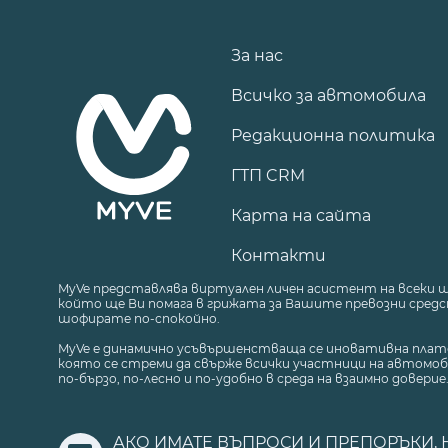
За нас
Всичко за автомобила
Редакционна политика
ГТП CRM
Карта на сайта
Контакти
MyVe представлява виртуален личен асистент на всеки 
който ще Ви помага в грижата за Вашите превозни средст
шофирате по-спокойно.
MyVe е динамично усъвършенстваща се иновативна плат
която се стреми да свърже всички участници на автомоб
по-бързо, по-лесно и по-удобно в среда на взаимно доверие
АКО ИМАТЕ ВЪПРОСИ И ПРЕПОРЪКИ, 