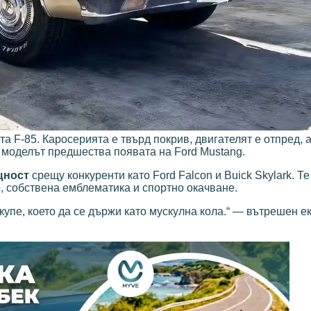
та F-85. Каросерията е твърд покрив, двигателят е отпред, 
и моделът предшества появата на Ford Mustang.
щност
срещу конкуренти като Ford Falcon и Buick Skylark. Те
, собствена емблематика и спортно окачване.
купе, което да се държи като мускулна кола.“ — вътрешен е