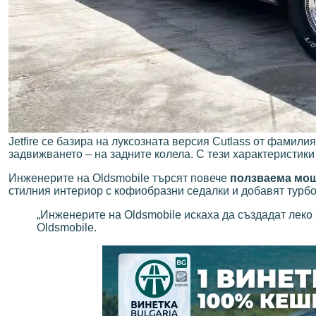
Jetfire се базира на луксозната версия Cutlass от фамилия
задвижването – на задните колела. С тези характеристик
Инженерите на Oldsmobile търсят повече
ползваема мо
стилния интериор с кофиобразни седалки и добавят турбо
„Инженерите на Oldsmobile искаха да създадат леко 
Oldsmobile.