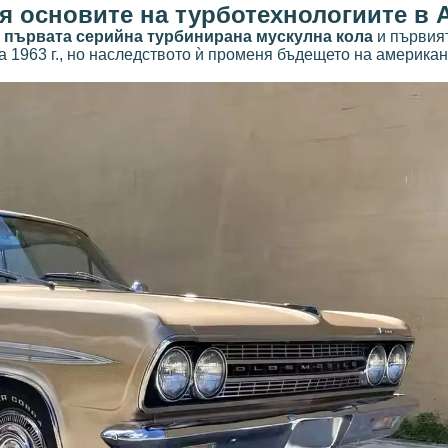
тавя основите на турботехнологиите в
а
първата серийна турбинирана мускулна кола
и първия
 1963 г., но наследството ѝ променя бъдещето на американ