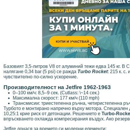
Базовият 3,5-литров V8 от алуминий тежи едва 145 кг. В C
налягане 0,34 bar (5 psi) се ражда
Turbo Rocket
: 215 к. 
чувствително по-силно ускорение.
Производителност на Jetfire 1962-1963
0–100 км/ч: 8,5–9 сек. (Cutlass: \~14 сек.)
Максимална скорост: 177 км/ч (110 mph)
Трансмисии: триестепенна ръчна, четиристепенна ръ
Турбото е монтирано напречно върху мотора. Специален 
10,25:1 крие риск от детонации. Решението е
Turbo-Rocket
впръскването охлажда компресирания въздух. Ако резервоа
Jetfire донася за времето си модерни елементи: