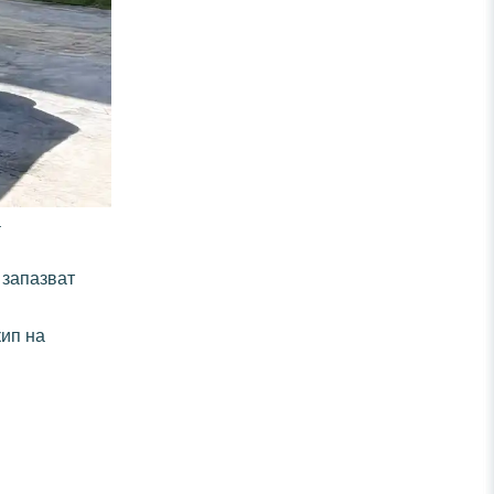
а
 запазват
кип на