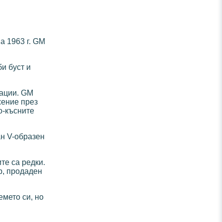
а 1963 г. GM
би буст и
нации. GM
жение през
о-късните
ан V-образен
те са редки.
р, продаден
емето си, но