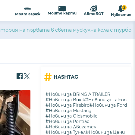
2
ализиране на съдържанието и
ПРИЕМАМ
Моите карти
АвтоБОТ
Моят гараж
Известия
ост
.
тория на първата в света мускулна кола с турбо
#
HASHTAG
#
Новини за BRING A TRAILER
#
#
Новини за Buick
Новини за Falcon
#
#
Новини за Firebird
Новини за Ford
#
Новини за Mustang
#
Новини за Oldsmobile
#
Новини за Pontiac
#
Новини за Двигател
#
#
Новини за Тунел
Новини за Цени