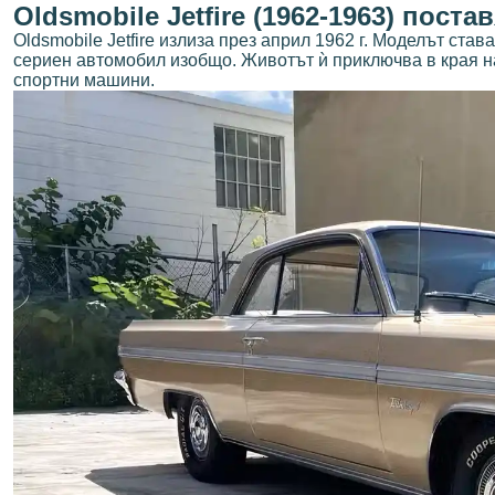
Oldsmobile Jetfire (1962-1963) пос
Oldsmobile Jetfire излиза през април 1962 г. Моделът став
сериен автомобил изобщо. Животът ѝ приключва в края на
спортни машини.