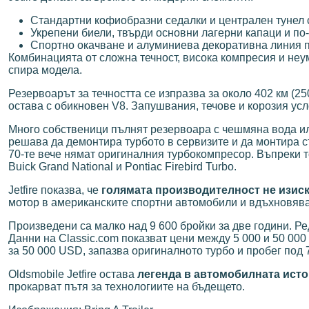
Стандартни кофиобразни седалки и централен тунел с
Укрепени биели, твърди основни лагерни капаци и по
Спортно окачване и алуминиева декоративна линия п
Комбинацията от сложна течност, висока компресия и неум
спира модела.
Резервоарът за течността се изпразва за около 402 км (25
остава с обикновен V8. Запушвания, течове и корозия ус
Много собственици пълнят резервоара с чешмяна вода или
решава да демонтира турбото в сервизите и да монтира ст
70-те вече нямат оригиналния турбокомпресор. Въпреки т
Buick Grand National и Pontiac Firebird Turbo.
Jetfire показва, че
голямата производителност не изиск
мотор в американските спортни автомобили и вдъхновяв
Произведени са малко над 9 600 бройки за две години. Ре
Данни на Classic.com показват цени между 5 000 и 50 0
за 50 000 USD, запазва оригиналното турбо и пробег под 7
Oldsmobile Jetfire остава
легенда в автомобилната ист
прокарват пътя за технологиите на бъдещето.