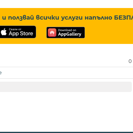
и ползвай всички услуги напълно
БЕЗП
0
е