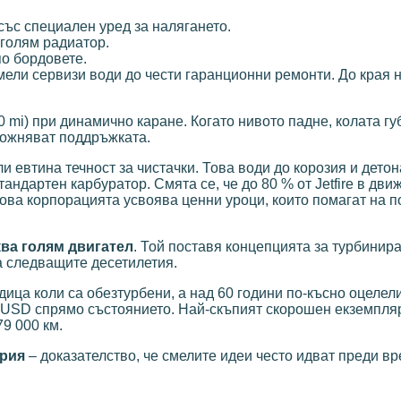
ъс специален уред за налягането.
-голям радиатор.
о бордовете.
ели сервизи води до чести гаранционни ремонти. До края н
0 mi) при динамично каране. Когато нивото падне, колата гу
ложняват поддръжката.
 евтина течност за чистачки. Това води до корозия и дето
андартен карбуратор. Смята се, че до 80 % от Jetfire в дви
ова корпорацията усвоява ценни уроци, които помагат на п
ва голям двигател
. Той поставя концепцията за турбинир
а следващите десетилетия.
дица коли са обезтурбени, а над 60 години по-късно оцелели
00 USD спрямо състоянието. Най-скъпият скорошен екземпля
9 000 км.
ория
– доказателство, че смелите идеи често идват преди вр