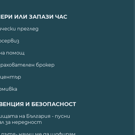
ЕРИ ИЛИ ЗАПАЗИ ЧАС
ически преглед
сервиз
на помощ
рахователен брокер
 център
омивка
ВЕНЦИЯ И БЕЗОПАСНОСТ
щата на България - пусни
ал за нередност
а пътя- научи ме да шофирам