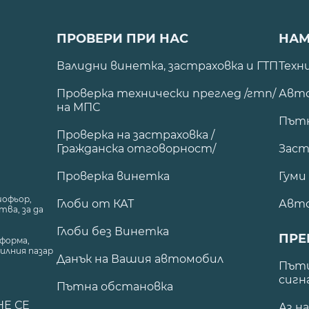
ПРОВЕРИ ПРИ НАС
НАМ
Валидни винетка, застраховка и ГТП
Техн
Проверка технически преглед /гтп/
Авто
на МПС
Път
Проверка на застраховка /
Гражданска отговорност/
Заст
Проверка винетка
Гуми
шофьор,
Глоби от КАТ
Авт
ва, за да
Глоби без Винетка
ПРЕ
форма,
илния пазар
Данък на Вашия автомобил
.
Пъти
сигн
Пътна обстановка
НЕ СЕ
Аз н