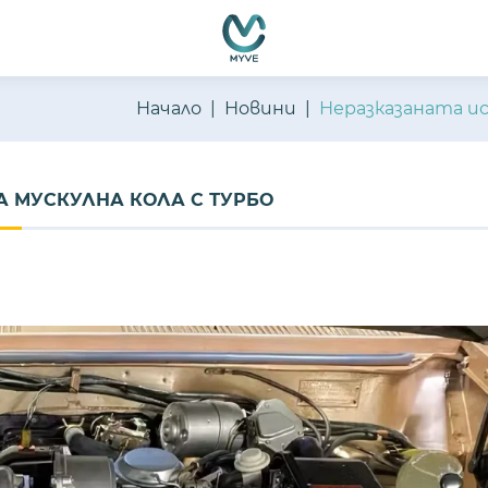
емно функциониране, подобряване на изживяването, персон
ате нашите
Политика за бисквитки
и
Политика за поверителн
Начало
Новини
Неразказаната ис
А МУСКУЛНА КОЛА С ТУРБО