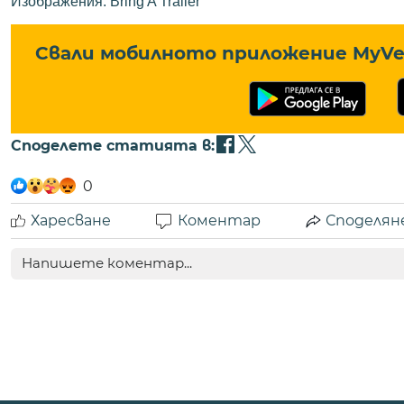
Изображения: Bring A Trailer
Свали мобилното приложение MyVe 
Споделете статията в:
0
Харесване
Коментар
Споделян