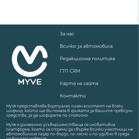
За нас
Всичко за автомобила
Редакционна политика
ГТП CRM
Карта на сайта
Контакти
MyVe представлява виртуален личен асистент на всеки
шофьор, който ще Ви помага в грижата за Вашите превозни
средства, за да шофирате по-спокойно.
MyVe е динамично усъвършенстваща се иновативна
платформа, която се стреми да свърже всички участници на
автомобилния пазар по-бързо, по-лесно и по-удобно в среда
на взаимно доверие.