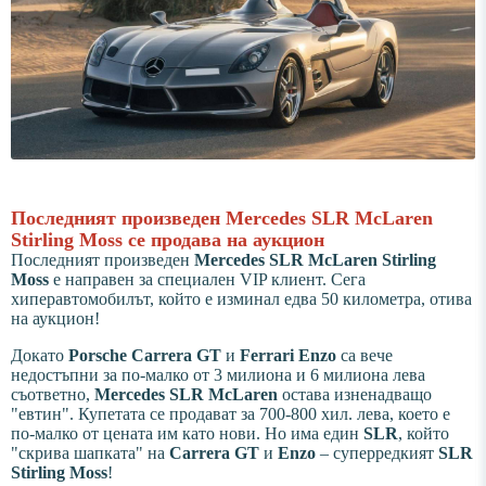
Последният произведен Mercedes SLR McLaren
Stirling Moss се продава на аукцион
Последният произведен
Mercedes SLR McLaren Stirling
Moss
е направен за специален VIP клиент. Сега
хиперавтомобилът, който е изминал едва 50 километра, отива
на аукцион!
Докато
Porsche Carrera GT
и
Ferrari Enzo
са вече
недостъпни за по-малко от 3 милиона и 6 милиона лева
съответно,
Mercedes SLR McLaren
остава изненадващо
"евтин". Купетата се продават за 700-800 хил. лева, което е
по-малко от цената им като нови. Но има един
SLR
, който
"скрива шапката" на
Carrera GT
и
Enzo
– суперредкият
SLR
Stirling Moss
!