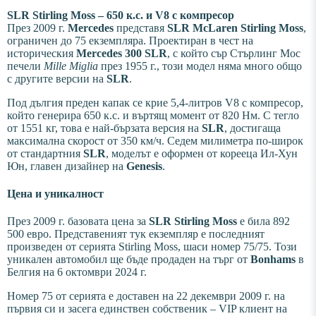
SLR Stirling Moss – 650 к.с. и V8 с компресор
През 2009 г.
Mercedes
представя
SLR McLaren Stirling Moss
,
ограничен до 75 екземпляра. Проектиран в чест на
историческия
Mercedes 300 SLR
, с който сър Стърлинг Мос
печели
Mille Miglia
през 1955 г., този модел няма много общо
с другите версии на
SLR
.
Под дългия преден капак се крие 5,4-литров V8 с компресор,
който генерира 650 к.с. и въртящ момент от 820 Нм. С тегло
от 1551 кг, това е най-бързата версия на
SLR
, достигаща
максимална скорост от 350 км/ч. Седем милиметра по-широк
от стандартния
SLR
, моделът е оформен от корееца Ил-Хун
Юн, главен дизайнер на
Genesis
.
Цена и уникалност
През 2009 г. базовата цена за
SLR Stirling Moss
е била 892
500 евро. Представеният тук екземпляр е последният
произведен от серията Stirling Moss, шаси номер 75/75. Този
уникален автомобил ще бъде продаден на търг от
Bonhams
в
Белгия на 6 октомври 2024 г.
Номер 75 от серията е доставен на 22 декември 2009 г. на
първия си и засега единствен собственик – VIP клиент на