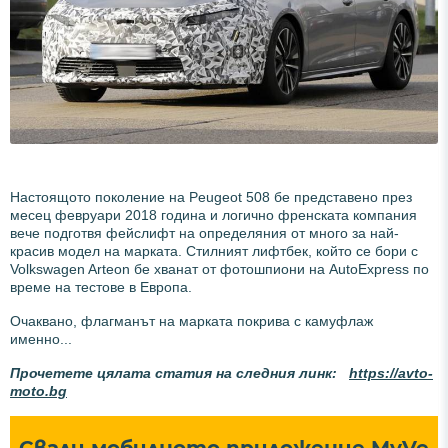
Настоящото поколение на Peugeot 508 бе представено през
месец февруари 2018 година и логично френската компания
вече подготвя фейслифт на определяния от много за най-
красив модел на марката. Стилният лифтбек, който се бори с
Volkswagen Arteon бе хванат от фотошпиони на AutoExpress по
време на тестове в Европа.
Очаквано, флагманът на марката покрива с камуфлаж
именно...
Прочетете цялата статия на следния линк:
https://avto-
moto.bg