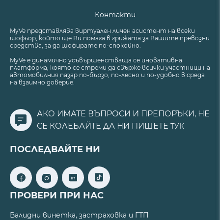
Контакти
MyVe представлява виртуален личен асистент на всеки
шофьор, който ще Ви помага в грижата за Вашите превозни
средства, за да шофирате по-спокойно.
MyVe е динамично усъвършенстваща се иновативна
платформа, която се стреми да свърже всички участници на
автомобилния пазар по-бързо, по-лесно и по-удобно в среда
на взаимно доверие.
АКО ИМАТЕ ВЪПРОСИ И ПРЕПОРЪКИ, НЕ
СЕ КОЛЕБАЙТЕ ДА НИ ПИШЕТЕ
ТУК
ПОСЛЕДВАЙТЕ НИ
ПРОВЕРИ ПРИ НАС
Валидни винетка, застраховка и ГТП