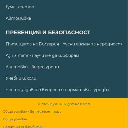
Гуми център
Автомивка
ПРЕВЕНЦИЯ И БЕЗОПАСНОСТ
Пътищата на България - пусни сигнал за нередност
Аз на пътя- научи ме да шофирам
Листовки - видео уроци
Учебни школи
Често задавани въпроси и нормативна уредба
© 2026 Myve. All Rights Reserved.
Общи условия - Бизнес партньори
Общи условия
Политика за бисквитки