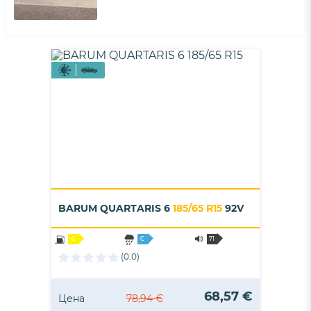
BARUM QUARTARIS 6
185/65 R15
92V
C
C
71
(0.0)
68,57 €
Цена
78,94 €