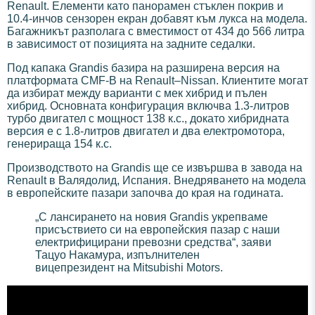
Renault. Елементи като панорамен стъклен покрив и
10.4-инчов сензорен екран добавят към лукса на модела.
Багажникът разполага с вместимост от 434 до 566 литра
в зависимост от позицията на задните седалки.
Под капака Grandis базира на разширена версия на
платформата CMF-B на Renault–Nissan. Клиентите могат
да избират между варианти с мек хибрид и пълен
хибрид. Основната конфигурация включва 1.3-литров
турбо двигател с мощност 138 к.с., докато хибридната
версия е с 1.8-литров двигател и два електромотора,
генерираща 154 к.с.
Производството на Grandis ще се извършва в завода на
Renault в Валядолид, Испания. Внедряването на модела
в европейските пазари започва до края на годината.
„С лансирането на новия Grandis укрепваме
присъствието си на европейския пазар с наши
електрифицирани превозни средства“, заяви
Тацуо Накамура, изпълнителен
вицепрезидент на Mitsubishi Motors.