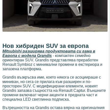
Нов хибриден SUV за европа
Mitsubishi разширява продуктовата си гама в
Европа с модела Grandis
- компактен семейно
ориентиран SUV. Grandis представлява преработен
Renault Symbioz с минимални промени в екстериора и
запазена платформа.
Grandis възкръсва име, което някога се асоциираше с
миниван, но сега се прилага към разширен и по-
просторен SUV. С модифицирани елементи, новият
Grandis запазва същността на Renault Captur. Външните
промени включват черни акценти в предната част и
специална LED светлинна подписка.
Вътрешността на Grandis остава вярна на оригиналния