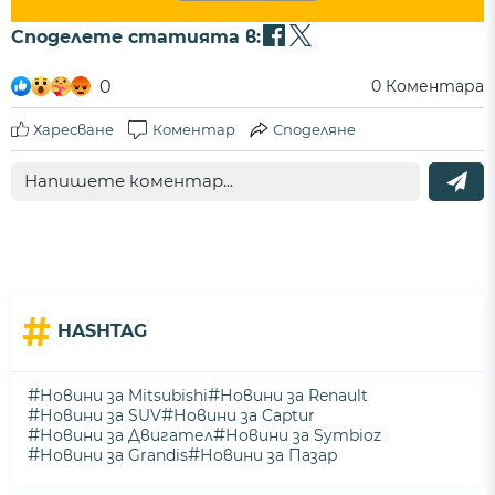
Споделете статията в:
0
0
Коментара
Харесване
Коментар
Споделяне
#
HASHTAG
#
#
Новини за Mitsubishi
Новини за Renault
#
#
Новини за SUV
Новини за Captur
#
#
Новини за Двигател
Новини за Symbioz
#
#
Новини за Grandis
Новини за Пазар