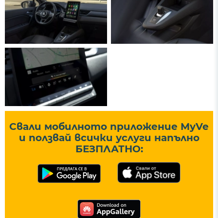
Свали мобилното приложение MyVe
и ползвай всички услуги напълно
БЕЗПЛАТНО: