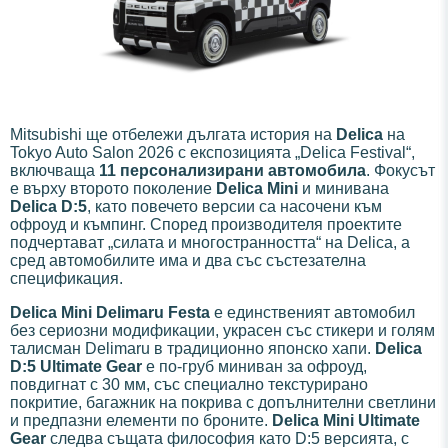
Mitsubishi ще отбележи дългата история на
Delica
на
Tokyo Auto Salon 2026 с експозицията „Delica Festival“,
включваща
11 персонализирани автомобила
. Фокусът
е върху второто поколение
Delica Mini
и минивана
Delica D:5
, като повечето версии са насочени към
офроуд и къмпинг. Според производителя проектите
подчертават „силата и многостранността“ на Delica, а
сред автомобилите има и два със състезателна
спецификация.
Delica Mini Delimaru Festa
е единственият автомобил
без сериозни модификации, украсен със стикери и голям
талисман Delimaru в традиционно японско хапи.
Delica
D:5 Ultimate Gear
е по-груб миниван за офроуд,
повдигнат с 30 мм, със специално текстурирано
покритие, багажник на покрива с допълнителни светлини
и предпазни елементи по броните.
Delica Mini Ultimate
Gear
следва същата философия като D:5 версията, с