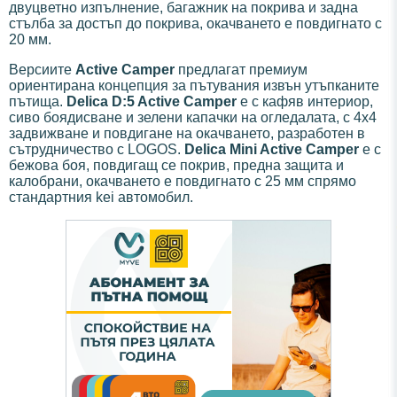
двуцветно изпълнение, багажник на покрива и задна
стълба за достъп до покрива, окачването е повдигнато с
20 мм.
Версиите
Active Camper
предлагат премиум
ориентирана концепция за пътувания извън утъпканите
пътища.
Delica D:5 Active Camper
е с кафяв интериор,
сиво боядисване и зелени капачки на огледалата, с 4х4
задвижване и повдигане на окачването, разработен в
сътрудничество с LOGOS.
Delica Mini Active Camper
е с
бежова боя, повдигащ се покрив, предна защита и
калобрани, окачването е повдигнато с 25 мм спрямо
стандартния kei автомобил.