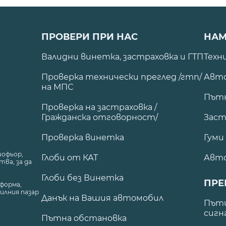
ПРОВЕРИ ПРИ НАС
НАМ
Валидни винетка, застраховка и ГТП
Техн
Проверка технически преглед /гтп/
Авто
на МПС
Път
Проверка на застраховка /
Гражданска отговорност/
Заст
Проверка винетка
Гуми
шофьор,
Глоби от КАТ
Авт
ва, за да
Глоби без Винетка
ПРЕ
форма,
илния пазар
Данък на Вашия автомобил
.
Пъти
сигн
Пътна обстановка