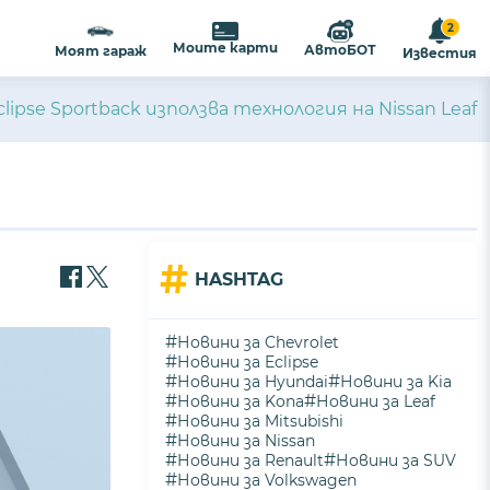
2
Моите карти
АвтоБОТ
Моят гараж
Известия
Eclipse Sportback използва технология на Nissan Leaf
#
HASHTAG
#
Новини за Chevrolet
#
Новини за Eclipse
#
#
Новини за Hyundai
Новини за Kia
#
#
Новини за Kona
Новини за Leaf
#
Новини за Mitsubishi
#
Новини за Nissan
#
#
Новини за Renault
Новини за SUV
#
Новини за Volkswagen