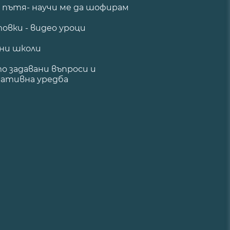
а пътя- научи ме да шофирам
овки - видео уроци
ни школи
о задавани въпроси и
ативна уредба