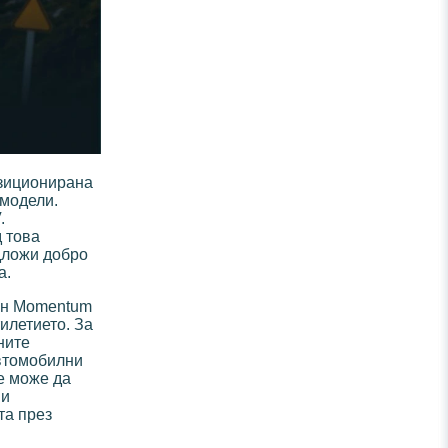
озиционирана
 модели.
.
д това
едложи добро
а.
лан Momentum
илетието. За
ните
автомобилни
е може да
 и
та през