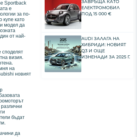
ЗАВРЪЩА КАТО
se Sportback
ЕЛЕКТРОМОБИЛ
ата е
ПОД 15 000 €
ологии за по-
о купе като
зи модел да
позната
дин от най-
AUDI ЗАЛАГА НА
ХИБРИДИ: НОВИЯТ
Q3 И ОЩЕ
е споделят
ИЗНЕНАДИ ЗА 2025 Г.
тна визия.
отена.
мня на
ubishi новият
ар
базовата
тромоторът
и различни
уги
атели бъдат
ли.
начини да