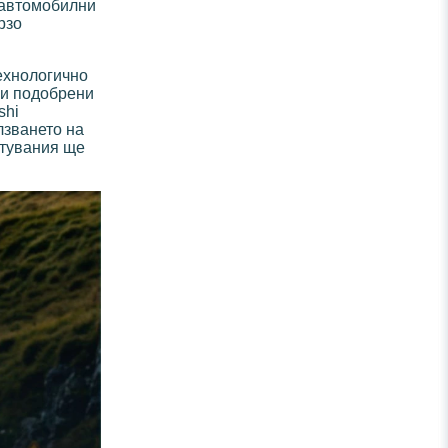
 автомобилни
рзо
технологично
 и подобрени
shi
лзването на
ътувания ще