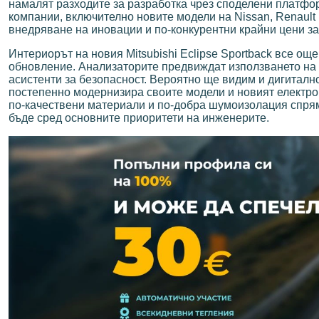
намалят разходите за разработка чрез споделени платфо
компании, включително новите модели на Nissan, Renault
внедряване на иновации и по-конкурентни крайни цени за
Интериорът на новия Mitsubishi Eclipse Sportback все още
обновление. Анализаторите предвиждат използването на
асистенти за безопасност. Вероятно ще видим и дигитално
постепенно модернизира своите модели и новият електро
по-качествени материали и по-добра шумоизолация спря
бъде сред основните приоритети на инженерите.