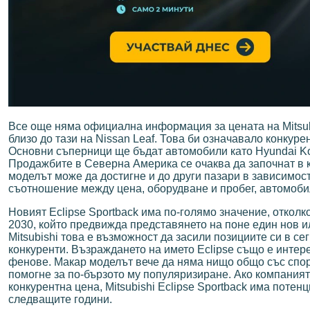
Все още няма официална информация за цената на Mitsubi
близо до тази на Nissan Leaf. Това би означавало конкур
Основни съперници ще бъдат автомобили като Hyundai Kona
Продажбите в Северна Америка се очаква да започнат в к
моделът може да достигне и до други пазари в зависимост
съотношение между цена, оборудване и пробег, автомоби
Новият Eclipse Sportback има по-голямо значение, откол
2030, който предвижда представянето на поне един нов и
Mitsubishi това е възможност да засили позициите си в с
конкуренти. Възраждането на името Eclipse също е интер
фенове. Макар моделът вече да няма нищо общо със спор
помогне за по-бързото му популяризиране. Ако компаният
конкурентна цена, Mitsubishi Eclipse Sportback има поте
следващите години.