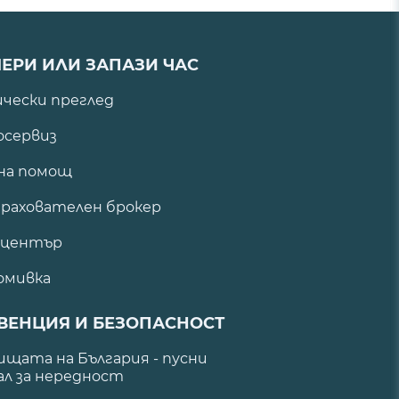
ЕРИ ИЛИ ЗАПАЗИ ЧАС
ически преглед
сервиз
на помощ
рахователен брокер
 център
омивка
ВЕНЦИЯ И БЕЗОПАСНОСТ
щата на България - пусни
ал за нередност