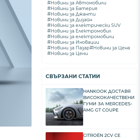
#
Новини за Автомобили
#
Новини за Батерия
#
Новини за Джанти
#
Новини за Дизайн
#
Новини за електрически SUV
#
Новини за Електромобил
#
Новини за електромобили
#
Новини за Иновации
#
#
Новини за Пазар
Новини за Цена
#
Новини за Цени
СВЪРЗАНИ СТАТИИ
HANKOOK ДОСТАВЯ
ВИСОКОКАЧЕСТВЕНИ
ГУМИ ЗА MERCEDES-
AMG GT COUPE
CITROËN 2CV СЕ