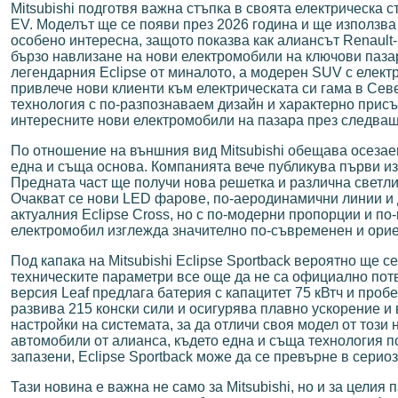
Mitsubishi подготвя важна стъпка в своята електрическа с
EV. Моделът ще се появи през 2026 година и ще използв
особено интересна, защото показва как алиансът Renault-
бързо навлизане на нови електромобили на ключови пазари
легендарния Eclipse от миналото, а модерен SUV с елект
привлече нови клиенти към електрическата си гама в Се
технология с по-разпознаваем дизайн и характерно присъс
интересните нови електромобили на пазара през следващ
По отношение на външния вид Mitsubishi обещава осезаем
една и съща основа. Компанията вече публикува първи из
Предната част ще получи нова решетка и различна светли
Очакват се нови LED фарове, по-аеродинамични линии и 
актуалния Eclipse Cross, но с по-модерни пропорции и по
електромобил изглежда значително по-съвременен и орие
Под капака на Mitsubishi Eclipse Sportback вероятно ще се
техническите параметри все още да не са официално пот
версия Leaf предлага батерия с капацитет 75 кВтч и про
развива 215 конски сили и осигурява плавно ускорение и 
настройки на системата, за да отличи своя модел от този
автомобили от алианса, където една и съща технология п
запазени, Eclipse Sportback може да се превърне в сери
Тази новина е важна не само за Mitsubishi, но и за цели