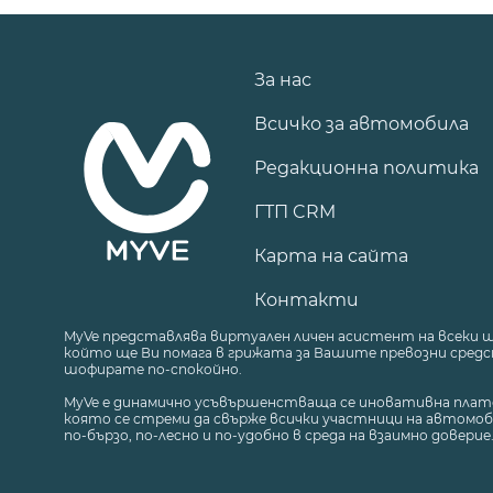
За нас
Всичко за автомобила
Редакционна политика
ГТП CRM
Карта на сайта
Контакти
MyVe представлява виртуален личен асистент на всеки 
който ще Ви помага в грижата за Вашите превозни средст
шофирате по-спокойно.
MyVe е динамично усъвършенстваща се иновативна плат
която се стреми да свърже всички участници на автомоб
по-бързо, по-лесно и по-удобно в среда на взаимно доверие