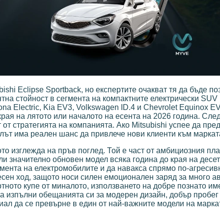
shi Eclipse Sportback, но експертите очакват тя да бъде п
ентна стойност в сегмента на компактните електрически SUV
 Electric, Kia EV3, Volkswagen ID.4 и Chevrolet Equinox EV
рая на лятото или началото на есента на 2026 година. Сле
 от стратегията на компанията. Ако Mitsubishi успее да пр
лът има реален шанс да привлече нови клиенти към маркат
кото изглежда на пръв поглед. Той е част от амбициозния п
ли значително обновен модел всяка година до края на десет
егмента на електромобилите и да навакса спрямо по-агресив
есен ход, защото носи силен емоционален заряд за много 
тното купе от миналото, използването на добре познато им
а изпълни обещанията си за модерен дизайн, добър пробег
нциал да се превърне в един от най-важните модели на марка