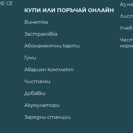
НЕ СЕ
Аз н
КУПИ ИЛИ ПОРЪЧАЙ ОНЛАЙН
Лист
Винетка
Учеб
Застраховка
Чест
Абонаментни карти
норм
Гуми
Авариен комплект
Чистачки
Добавки
Акумулатори
Зарядни станции