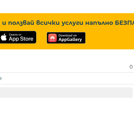
и ползвай всички услуги напълно
БЕЗП
0
е