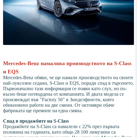
Mercedes-Benz намалява производството на S-Class
и EQS
Mercedes-Benz обяви, че ще намали производството на своите
най-луксозни седани, S-Class и EQS, поради спад в търсенето.
Първоначално тази информация се появи като слух, но по-
късно беше потвърдена от компанията. И двата модела се
произвеждат във "Factory 56" в Зинделфинген, която
обикновено работи на две смени. От октомври обаче
фабриката ще премине на една смяна.
Спад в продажбите на S-Class
Продажбите на S-Class са намалели с 22% през първата
половина на годината, като общо 28 100 лимузини са