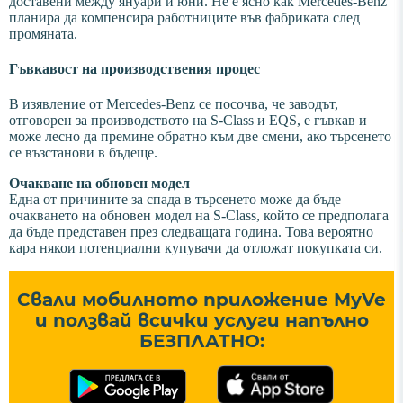
доставени между януари и юни. Не е ясно как Mercedes-Benz
планира да компенсира работниците във фабриката след
промяната.
Гъвкавост на производствения процес
В изявление от Mercedes-Benz се посочва, че заводът,
отговорен за производството на S-Class и EQS, е гъвкав и
може лесно да премине обратно към две смени, ако търсенето
се възстанови в бъдеще.
Очакване на обновен модел
Една от причините за спада в търсенето може да бъде
очакването на обновен модел на S-Class, който се предполага
да бъде представен през следващата година. Това вероятно
кара някои потенциални купувачи да отложат покупката си.
Свали мобилното приложение MyVe
и ползвай всички услуги напълно
БЕЗПЛАТНО: