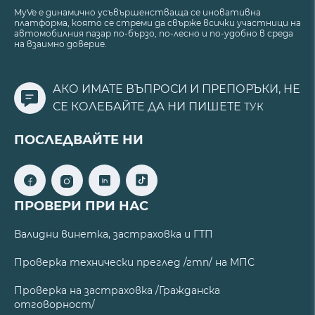
MyVe е динамично усъвършенстваща се иновативна
платформа, която се стреми да свърже всички участници на
автомобилния пазар по-бързо, по-лесно и по-удобно в среда
на взаимно доверие.
АКО ИМАТЕ ВЪПРОСИ И ПРЕПОРЪКИ, НЕ
СЕ КОЛЕБАЙТЕ ДА НИ ПИШЕТЕ
ТУК
ПОСЛЕДВАЙТЕ НИ
ПРОВЕРИ ПРИ НАС
Валидни винетка, застраховка и ГТП
Проверка технически преглед /гтп/ на МПС
Проверка на застраховка /Гражданска
отговорност/