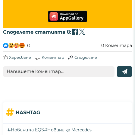
Споделете статията в:
0
0
Коментара
Харесване
Коментар
Споделяне
#
HASHTAG
#
#
Новини за EQS
Новини за Mercedes