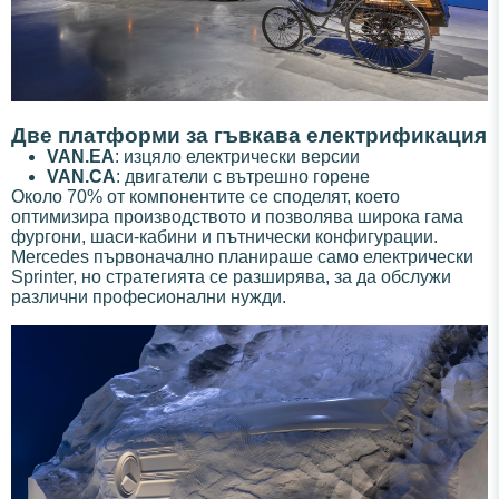
Две платформи за гъвкава електрификация
VAN.EA
: изцяло електрически версии
VAN.CA
: двигатели с вътрешно горене
Около 70% от компонентите се споделят, което
оптимизира производството и позволява широка гама
фургони, шаси-кабини и пътнически конфигурации.
Mercedes първоначално планираше само електрически
Sprinter, но стратегията се разширява, за да обслужи
различни професионални нужди.