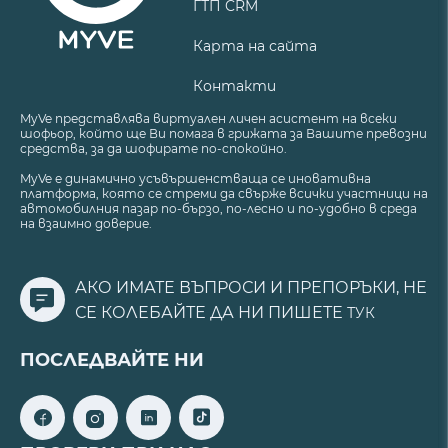
ГТП CRM
Карта на сайта
Контакти
MyVe представлява виртуален личен асистент на всеки
шофьор, който ще Ви помага в грижата за Вашите превозни
средства, за да шофирате по-спокойно.
MyVe е динамично усъвършенстваща се иновативна
платформа, която се стреми да свърже всички участници на
автомобилния пазар по-бързо, по-лесно и по-удобно в среда
на взаимно доверие.
АКО ИМАТЕ ВЪПРОСИ И ПРЕПОРЪКИ, НЕ
СЕ КОЛЕБАЙТЕ ДА НИ ПИШЕТЕ
ТУК
ПОСЛЕДВАЙТЕ НИ