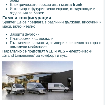
обем
Електрическите версии имат малък
frunk
Интериор с футуристични екрани, въздуховоди и
отделения за багаж
Гама и конфигурации
Sprinter ще се предлага в различни дължини, височини и
маси, включително:
Закрити фургони
Платформи и самосвали
Пътнически варианти, кемпери и решения за хора с
намалена мобилност
Паралелно се подготвят
VLE и VLS
– електрически
„Grand Limousines“ за комфорт и лукс.