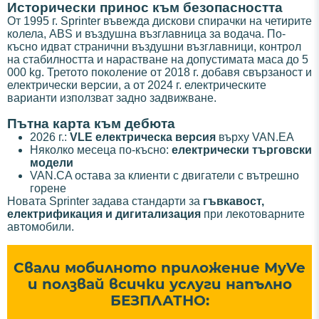
Исторически принос към безопасността
От 1995 г. Sprinter въвежда дискови спирачки на четирите
колела, ABS и въздушна възглавница за водача. По-
късно идват странични въздушни възглавници, контрол
на стабилността и нарастване на допустимата маса до 5
000 kg. Третото поколение от 2018 г. добавя свързаност и
електрически версии, а от 2024 г. електрическите
варианти използват задно задвижване.
Пътна карта към дебюта
2026 г.:
VLE електрическа версия
върху VAN.EA
Няколко месеца по-късно:
електрически търговски
модели
VAN.CA остава за клиенти с двигатели с вътрешно
горене
Новата Sprinter задава стандарти за
гъвкавост,
електрификация и дигитализация
при лекотоварните
автомобили.
Свали мобилното приложение MyVe
и ползвай всички услуги напълно
БЕЗПЛАТНО: