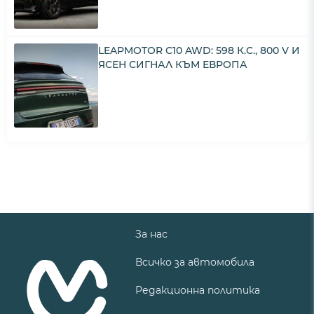
LEAPMOTOR C10 AWD: 598 К.С., 800 V И
ЯСЕН СИГНАЛ КЪМ ЕВРОПА
За нас
Всичко за автомобила
Редакционна политика