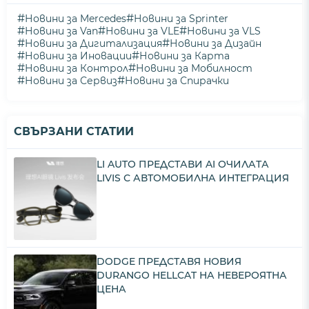
#
#
Новини за Mercedes
Новини за Sprinter
#
#
#
Новини за Van
Новини за VLE
Новини за VLS
#
#
Новини за Дигитализация
Новини за Дизайн
#
#
Новини за Иновации
Новини за Карта
#
#
Новини за Контрол
Новини за Мобилност
#
#
Новини за Сервиз
Новини за Спирачки
СВЪРЗАНИ СТАТИИ
LI AUTO ПРЕДСТАВИ AI ОЧИЛАТА
LIVIS С АВТОМОБИЛНА ИНТЕГРАЦИЯ
DODGE ПРЕДСТАВЯ НОВИЯ
DURANGO HELLCAT НА НЕВЕРОЯТНА
ЦЕНА