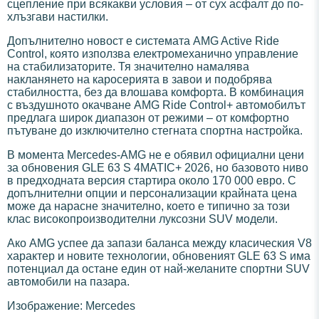
сцепление при всякакви условия – от сух асфалт до по-
хлъзгави настилки.
Допълнително новост е системата AMG Active Ride
Control, която използва електромеханично управление
на стабилизаторите. Тя значително намалява
накланянето на каросерията в завои и подобрява
стабилността, без да влошава комфорта. В комбинация
с въздушното окачване AMG Ride Control+ автомобилът
предлага широк диапазон от режими – от комфортно
пътуване до изключително стегната спортна настройка.
В момента Mercedes-AMG не е обявил официални цени
за обновения GLE 63 S 4MATIC+ 2026, но базовото ниво
в предходната версия стартира около 170 000 евро. С
допълнителни опции и персонализации крайната цена
може да нарасне значително, което е типично за този
клас високопроизводителни луксозни SUV модели.
Ако AMG успее да запази баланса между класическия V8
характер и новите технологии, обновеният GLE 63 S има
потенциал да остане един от най-желаните спортни SUV
автомобили на пазара.
Изображение: Mercedes