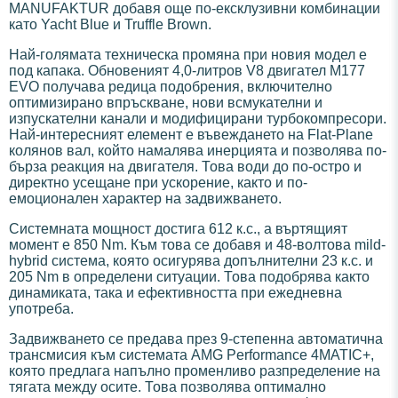
MANUFAKTUR добавя още по-ексклузивни комбинации
като Yacht Blue и Truffle Brown.
Най-голямата техническа промяна при новия модел е
под капака. Обновеният 4,0-литров V8 двигател M177
EVO получава редица подобрения, включително
оптимизирано впръскване, нови всмукателни и
изпускателни канали и модифицирани турбокомпресори.
Най-интересният елемент е въвеждането на Flat-Plane
колянов вал, който намалява инерцията и позволява по-
бърза реакция на двигателя. Това води до по-остро и
директно усещане при ускорение, както и по-
емоционален характер на задвижването.
Системната мощност достига 612 к.с., а въртящият
момент е 850 Nm. Към това се добавя и 48-волтова mild-
hybrid система, която осигурява допълнителни 23 к.с. и
205 Nm в определени ситуации. Това подобрява както
динамиката, така и ефективността при ежедневна
употреба.
Задвижването се предава през 9-степенна автоматична
трансмисия към системата AMG Performance 4MATIC+,
която предлага напълно променливо разпределение на
тягата между осите. Това позволява оптимално