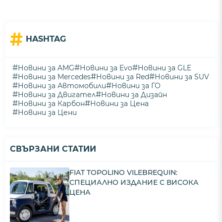
#
HASHTAG
#
#
#
Новини за AMG
Новини за Evo
Новини за GLE
#
#
#
Новини за Mercedes
Новини за Red
Новини за SUV
#
#
Новини за Автомобили
Новини за ГО
#
#
Новини за Двигател
Новини за Дизайн
#
#
Новини за Карбон
Новини за Цена
#
Новини за Цени
СВЪРЗАНИ СТАТИИ
FIAT TOPOLINO VILEBREQUIN:
СПЕЦИАЛНО ИЗДАНИЕ С ВИСОКА
ЦЕНА