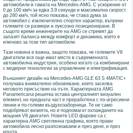
автомобили в гамата на Mercedes-AMG. С ускорение от
0 до 100 км/ч за едва 3,9 секунди и максимална скорост
до 280 км/ч, той ясно показва, че става дума за
автомобил с изключително спортен характер, въпреки
големите си размери и луксозно позициониране. В
същото време инженерите на AMG се стремят да
запазят баланса между комфорт и динамика, което е
ключово за този тип автомобили.
Тази новина е важна, защото показва, че големите V8
двигатели все още имат място в съвременната
автомобилна индустрия, особено когато са комбинирани
с модерни технологии за управление и електрификация.
Външният дизайн на Mercedes-AMG GLE 63 S 4MATIC+
получава внимателно обновяване, което засилва
неговото присъствие на пътя. Характерната AMG
Panamericana решетка остава централният визуален
елемент, но предната част е преработена с по-агресивни
линии и по-големи въздухозаборници. Те не само
подобряват визията, но и подпомагат охлаждането на
мощния V8 двигател. Новите LED фарове са с
характерна AMG светлинна графика, която прави
автомобила лесно разпознаваем и през деня, и през
нощта.