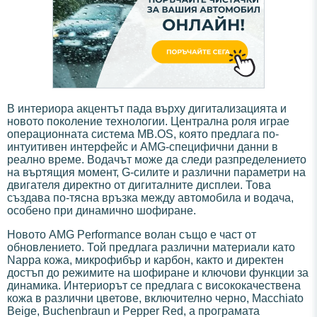
В интериора акцентът пада върху дигитализацията и
новото поколение технологии. Централна роля играе
операционната система MB.OS, която предлага по-
интуитивен интерфейс и AMG-специфични данни в
реално време. Водачът може да следи разпределението
на въртящия момент, G-силите и различни параметри на
двигателя директно от дигиталните дисплеи. Това
създава по-тясна връзка между автомобила и водача,
особено при динамично шофиране.
Новото AMG Performance волан също е част от
обновлението. Той предлага различни материали като
Nappa кожа, микрофибър и карбон, както и директен
достъп до режимите на шофиране и ключови функции за
динамика. Интериорът се предлага с висококачествена
кожа в различни цветове, включително черно, Macchiato
Beige, Buchenbraun и Pepper Red, а програмата