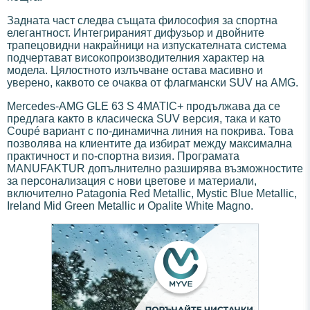
Задната част следва същата философия за спортна
елегантност. Интегрираният дифузьор и двойните
трапецовидни накрайници на изпускателната система
подчертават високопроизводителния характер на
модела. Цялостното излъчване остава масивно и
уверено, каквото се очаква от флагмански SUV на AMG.
Mercedes-AMG GLE 63 S 4MATIC+ продължава да се
предлага както в класическа SUV версия, така и като
Coupé вариант с по-динамична линия на покрива. Това
позволява на клиентите да избират между максимална
практичност и по-спортна визия. Програмата
MANUFAKTUR допълнително разширява възможностите
за персонализация с нови цветове и материали,
включително Patagonia Red Metallic, Mystic Blue Metallic,
Ireland Mid Green Metallic и Opalite White Magno.