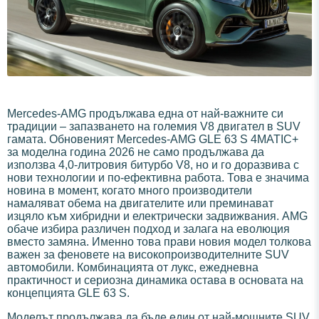
Mercedes-AMG продължава една от най-важните си
традиции – запазването на големия V8 двигател в SUV
гамата. Обновеният Mercedes-AMG GLE 63 S 4MATIC+
за моделна година 2026 не само продължава да
използва 4,0-литровия битурбо V8, но и го доразвива с
нови технологии и по-ефективна работа. Това е значима
новина в момент, когато много производители
намаляват обема на двигателите или преминават
изцяло към хибридни и електрически задвижвания. AMG
обаче избира различен подход и залага на еволюция
вместо замяна. Именно това прави новия модел толкова
важен за феновете на високопроизводителните SUV
автомобили. Комбинацията от лукс, ежедневна
практичност и сериозна динамика остава в основата на
концепцията GLE 63 S.
Моделът продължава да бъде един от най-мощните SUV