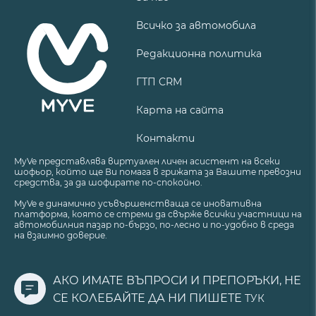
Всичко за автомобила
Редакционна политика
ГТП CRM
Карта на сайта
Контакти
MyVe представлява виртуален личен асистент на всеки
шофьор, който ще Ви помага в грижата за Вашите превозни
средства, за да шофирате по-спокойно.
MyVe е динамично усъвършенстваща се иновативна
платформа, която се стреми да свърже всички участници на
автомобилния пазар по-бързо, по-лесно и по-удобно в среда
на взаимно доверие.
АКО ИМАТЕ ВЪПРОСИ И ПРЕПОРЪКИ, НЕ
СЕ КОЛЕБАЙТЕ ДА НИ ПИШЕТЕ
ТУК