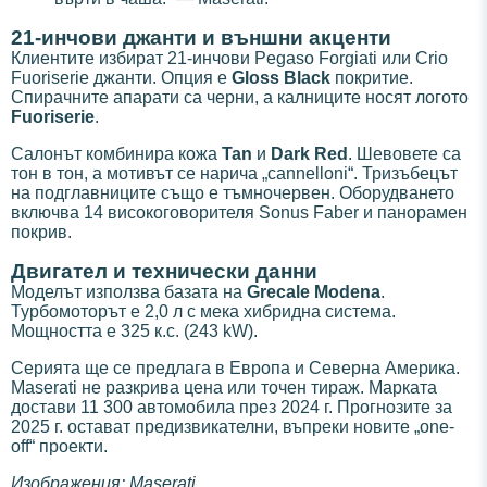
21-инчови джанти и външни акценти
Клиентите избират 21-инчови Pegaso Forgiati или Crio
Fuoriserie джанти. Опция е
Gloss Black
покритие.
Спирачните апарати са черни, а калниците носят логото
Fuoriserie
.
Салонът комбинира кожа
Tan
и
Dark Red
. Шевовете са
тон в тон, а мотивът се нарича „cannelloni“. Тризъбецът
на подглавниците също е тъмночервен. Оборудването
включва 14 високоговорителя Sonus Faber и панорамен
покрив.
Двигател и технически данни
Моделът използва базата на
Grecale Modena
.
Турбомоторът е 2,0 л с мека хибридна система.
Мощността е 325 к.с. (243 kW).
Серията ще се предлага в Европа и Северна Америка.
Maserati не разкрива цена или точен тираж. Марката
достави 11 300 автомобила през 2024 г. Прогнозите за
2025 г. остават предизвикателни, въпреки новите „one-
off“ проекти.
Изображения: Maserati