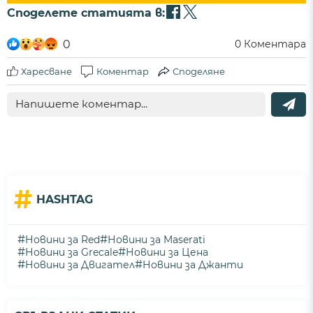
Споделете статията в:
0
0
Коментара
Харесване
Коментар
Споделяне
#
HASHTAG
#
#
Новини за Red
Новини за Maserati
#
#
Новини за Grecale
Новини за Цена
#
#
Новини за Двигател
Новини за Джанти