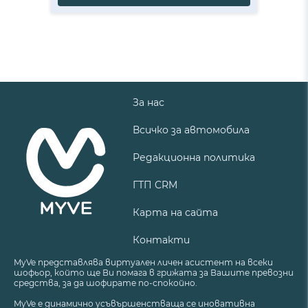
За нас
Всичко за автомобила
Редакционна политика
ГТП CRM
Карта на сайта
Контакти
MyVe представлява виртуален личен асистент на всеки
шофьор, който ще Ви помага в грижата за Вашите превозни
средства, за да шофирате по-спокойно.
MyVe е динамично усъвършенстваща се иновативна