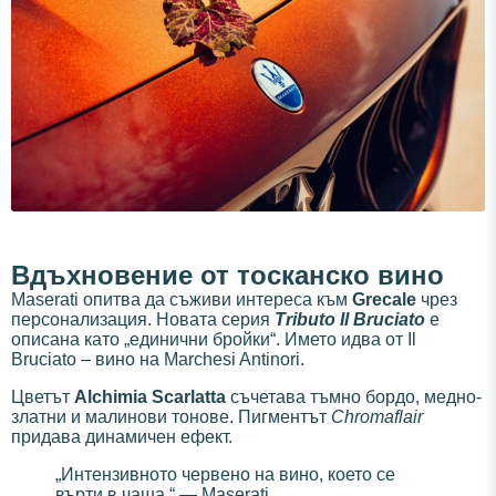
Вдъхновение от тосканско вино
Maserati опитва да съживи интереса към
Grecale
чрез
персонализация. Новата серия
Tributo Il Bruciato
е
описана като „единични бройки“. Името идва от Il
Bruciato – вино на Marchesi Antinori.
Цветът
Alchimia Scarlatta
съчетава тъмно бордо, медно-
златни и малинови тонове. Пигментът
Chromaflair
придава динамичен ефект.
„Интензивното червено на вино, което се
върти в чаша.“ — Maserati.