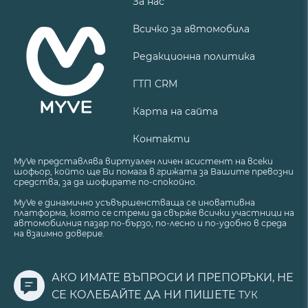
За нас
Всичко за автомобила
Редакционна политика
ГТП CRM
Карта на сайта
Контакти
MyVe представлява виртуален личен асистент на всеки
шофьор, който ще Ви помага в грижата за Вашите превозни
средства, за да шофирате по-спокойно.
MyVe е динамично усъвършенстваща се иновативна
платформа, която се стреми да свърже всички участници на
автомобилния пазар по-бързо, по-лесно и по-удобно в среда
на взаимно доверие.
АКО ИМАТЕ ВЪПРОСИ И ПРЕПОРЪКИ, НЕ
СЕ КОЛЕБАЙТЕ ДА НИ ПИШЕТЕ
ТУК