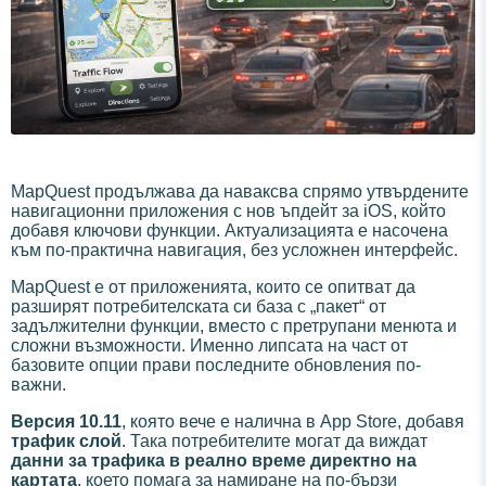
MapQuest продължава да наваксва спрямо утвърдените
навигационни приложения с нов ъпдейт за iOS, който
добавя ключови функции. Актуализацията е насочена
към по-практична навигация, без усложнен интерфейс.
MapQuest е от приложенията, които се опитват да
разширят потребителската си база с „пакет“ от
задължителни функции, вместо с претрупани менюта и
сложни възможности. Именно липсата на част от
базовите опции прави последните обновления по-
важни.
Версия 10.11
, която вече е налична в App Store, добавя
трафик слой
. Така потребителите могат да виждат
данни за трафика в реално време директно на
картата
, което помага за намиране на по-бързи