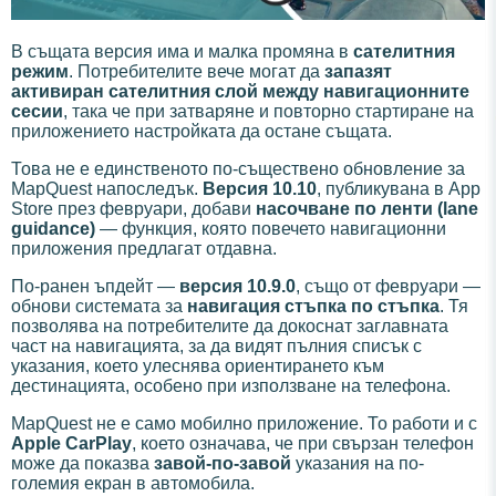
В същата версия има и малка промяна в
сателитния
режим
. Потребителите вече могат да
запазят
активиран сателитния слой между навигационните
сесии
, така че при затваряне и повторно стартиране на
приложението настройката да остане същата.
Това не е единственото по-съществено обновление за
MapQuest напоследък.
Версия 10.10
, публикувана в App
Store през февруари, добави
насочване по ленти (lane
guidance)
— функция, която повечето навигационни
приложения предлагат отдавна.
По-ранен ъпдейт —
версия 10.9.0
, също от февруари —
обнови системата за
навигация стъпка по стъпка
. Тя
позволява на потребителите да докоснат заглавната
част на навигацията, за да видят пълния списък с
указания, което улеснява ориентирането към
дестинацията, особено при използване на телефона.
MapQuest не е само мобилно приложение. То работи и с
Apple CarPlay
, което означава, че при свързан телефон
може да показва
завой-по-завой
указания на по-
големия екран в автомобила.