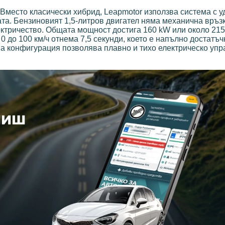
. Вместо класически хибрид, Leapmotor използва система с 
ата. Бензиновият 1,5-литров двигател няма механична връз
ктричество. Общата мощност достига 160 kW или около 215 
 до 100 км/ч отнема 7,5 секунди, което е напълно достатъч
на конфигурация позволява плавно и тихо електрическо упр