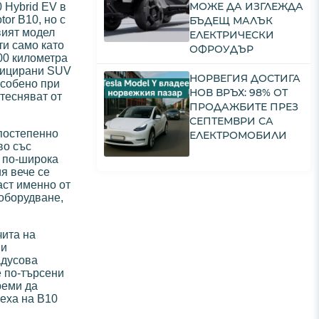
МОЖЕ ДА ИЗГЛЕЖДА
 Hybrid EV в
or B10, но с
БЪДЕЩ МАЛЪК
вият модел
ЕЛЕКТРИЧЕСКИ
ти само като
ОФРОУДЪР
00 километра
ифицирани SUV
НОРВЕГИЯ ДОСТИГА
особено при
НОВ ВРЪХ: 98% ОТ
итесняват от
ПРОДАЖБИТЕ ПРЕЗ
СЕПТЕМВРИ СА
 постепенно
ЕЛЕКТРОМОБИЛИ
во със
о по-широка
я вече се
аст именно от
 оборудване,
чита на
ви
адусова
е по-търсени
реми да
пеха на B10