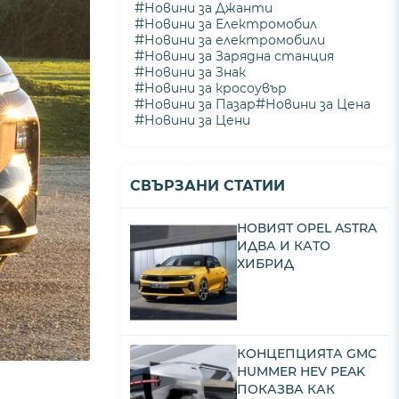
#
Новини за Джанти
#
Новини за Електромобил
#
Новини за електромобили
#
Новини за Зарядна станция
#
Новини за Знак
#
Новини за кросоувър
#
#
Новини за Пазар
Новини за Цена
#
Новини за Цени
СВЪРЗАНИ СТАТИИ
НОВИЯТ OPEL ASTRA
ИДВА И КАТО
ХИБРИД
КОНЦЕПЦИЯТА GMC
HUMMER HEV PEAK
ПОКАЗВА КАК