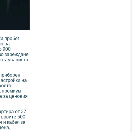
ки пробег
ло на
о 900
рзо зареждане
 пътуванията
 приборен
настройки на
която
а премиум
а за ценовия
артира от 37
първите 500
 и кабел за
цена,