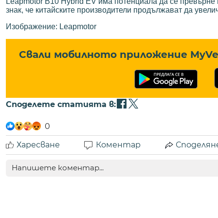
Leapmotor B10 Hybrid EV има потенциала да се превърне 
знак, че китайските производители продължават да увел
Изображение: Leapmotor
Свали мобилното приложение MyVe 
Споделете статията в:
0
Харесване
Коментар
Споделян