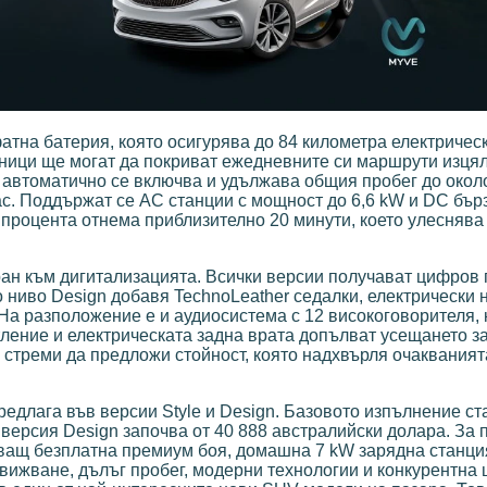
тна батерия, която осигурява до 84 километра електричес
еници ще могат да покриват ежедневните си маршрути изця
 автоматично се включва и удължава общия пробег до окол
ас. Поддържат се AC станции с мощност до 6,6 kW и DC бъ
 процента отнема приблизително 20 минути, което улеснява
ран към дигитализацията. Всички версии получават цифров
 ниво Design добавя TechnoLeather седалки, електрически 
На разположение е и аудиосистема с 12 високоговорителя, 
ление и електрическата задна врата допълват усещането з
 стреми да предложи стойност, която надхвърля очакваният
едлага във версии Style и Design. Базовото изпълнение ст
 версия Design започва от 40 888 австралийски долара. За 
чващ безплатна премиум боя, домашна 7 kW зарядна станция
вижване, дълъг пробег, модерни технологии и конкурентна 