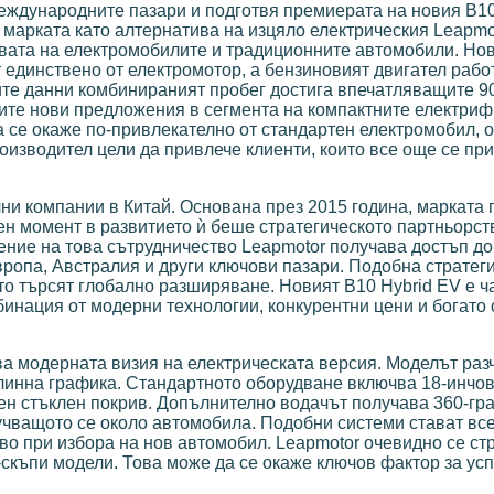
ждународните пазари и подготвя премиерата на новия B10
марката като алтернатива на изцяло електрическия Leapmot
твата на електромобилите и традиционните автомобили. Но
 единствено от електромотор, а бензиновият двигател рабо
ите данни комбинираният пробег достига впечатляващите 9
ните нови предложения в сегмента на компактните електр
 се окаже по-привлекателно от стандартен електромобил, 
оизводител цели да привлече клиенти, които все още се пр
ни компании в Китай. Основана през 2015 година, марката
ен момент в развитието ѝ беше стратегическото партньорст
рение на това сътрудничество Leapmotor получава достъп д
ропа, Австралия и други ключови пазари. Подобна стратеги
ито търсят глобално разширяване. Новият B10 Hybrid EV е ч
инация от модерни технологии, конкурентни цени и богато
а модерната визия на електрическата версия. Моделът раз
тлинна графика. Стандартното оборудване включва 18-инчо
н стъклен покрив. Допълнително водачът получава 360-гр
учващото се около автомобила. Подобни системи стават вс
во при избора на нов автомобил. Leapmotor очевидно се ст
скъпи модели. Това може да се окаже ключов фактор за ус