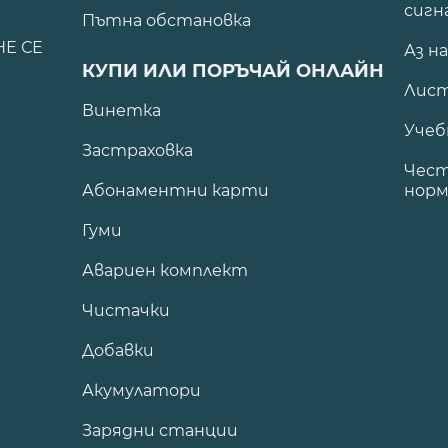
сигн
Пътна обстановка
НЕ СЕ
Аз н
КУПИ ИЛИ ПОРЪЧАЙ ОНЛАЙН
Лист
Винетка
Учеб
Застраховка
Чест
Абонаментни карти
норм
Гуми
Авариен комплект
Чистачки
Добавки
Акумулатори
Зарядни станции