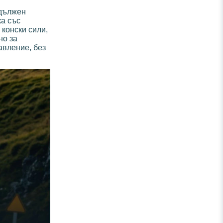
удължен
ка със
конски сили,
но за
авление, без