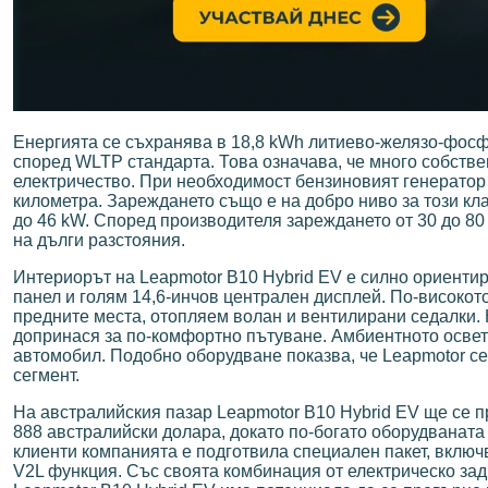
Енергията се съхранява в 18,8 kWh литиево-желязо-фосфа
според WLTP стандарта. Това означава, че много собств
електричество. При необходимост бензиновият генератор
километра. Зареждането също е на добро ниво за този кл
до 46 kW. Според производителя зареждането от 30 до 80
на дълги разстояния.
Интериорът на Leapmotor B10 Hybrid EV е силно ориенти
панел и голям 14,6-инчов централен дисплей. По-високото
предните места, отопляем волан и вентилирани седалки. 
допринася за по-комфортно пътуване. Амбиентното освет
автомобил. Подобно оборудване показва, че Leapmotor се
сегмент.
На австралийския пазар Leapmotor B10 Hybrid EV ще се пр
888 австралийски долара, докато по-богато оборудваната
клиенти компанията е подготвила специален пакет, вклю
V2L функция. Със своята комбинация от електрическо зад