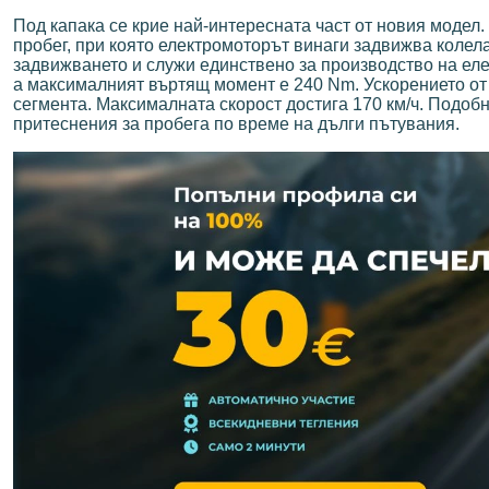
Под капака се крие най-интересната част от новия модел
пробег, при която електромоторът винаги задвижва колел
задвижването и служи единствено за производство на еле
а максималният въртящ момент е 240 Nm. Ускорението от 0
сегмента. Максималната скорост достига 170 км/ч. Подоб
притеснения за пробега по време на дълги пътувания.