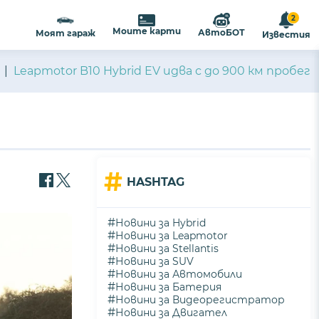
2
Моите карти
АвтоБОТ
Моят гараж
Известия
Leapmotor B10 Hybrid EV идва с до 900 км пробег
#
HASHTAG
#
Новини за Hybrid
#
Новини за Leapmotor
#
Новини за Stellantis
#
Новини за SUV
#
Новини за Автомобили
#
Новини за Батерия
#
Новини за Видеорегистратор
#
Новини за Двигател