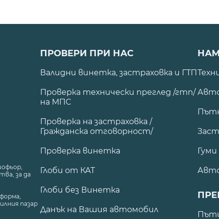
ПРОВЕРИ ПРИ НАС
НАМ
Валидни винетка, застраховка и ГТП
Техн
Проверка технически преглед /гтп/
Авто
на МПС
Път
Проверка на застраховка /
Гражданска отговорност/
Заст
Проверка винетка
Гуми
шофьор,
Глоби от КАТ
Авт
ва, за да
Глоби без Винетка
ПРЕ
форма,
илния пазар
Данък на Вашия автомобил
.
Пъти