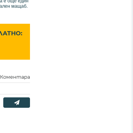
а е още един
бален мащаб.
ЛАТНО:
Коментара