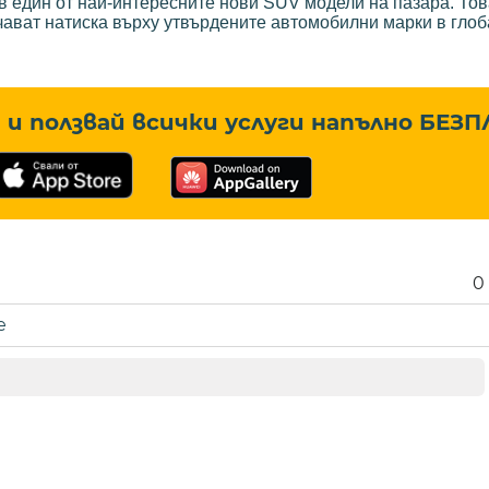
в един от най-интересните нови SUV модели на пазара. Тов
ичават натиска върху утвърдените автомобилни марки в гло
и ползвай всички услуги напълно
БЕЗП
0
е