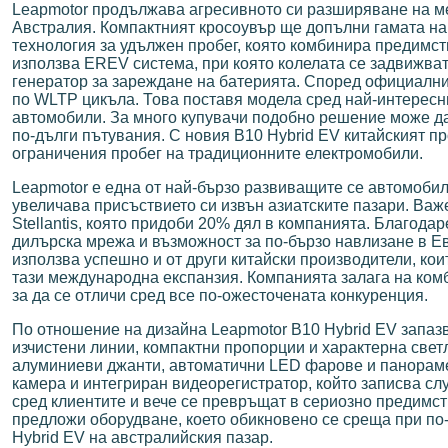
Leapmotor продължава агресивното си разширяване на ме
Австралия. Компактният кросоувър ще допълни гамата на 
технология за удължен пробег, която комбинира предимс
използва EREV система, при която колелата се задвижват
генератор за зареждане на батерията. Според официалн
по WLTP цикъла. Това поставя модела сред най-интерес
автомобили. За много купувачи подобно решение може да
по-дълги пътувания. С новия B10 Hybrid EV китайският пр
ограничения пробег на традиционните електромобили.
Leapmotor е една от най-бързо развиващите се автомобил
увеличава присъствието си извън азиатските пазари. Важ
Stellantis, която придоби 20% дял в компанията. Благода
дилърска мрежа и възможност за по-бързо навлизане в Ев
използва успешно и от други китайски производители, ко
тази международна експанзия. Компанията залага на комб
за да се отличи сред все по-ожесточената конкуренция.
По отношение на дизайна Leapmotor B10 Hybrid EV запазв
изчистени линии, компактни пропорции и характерна све
алуминиеви джанти, автоматични LED фарове и панораме
камера и интегриран видеорегистратор, който записва сл
сред клиентите и вече се превръщат в сериозно предимст
предложи оборудване, което обикновено се среща при по-
Hybrid EV на австралийския пазар.