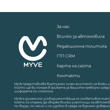
За нас
Всичко за автомобила
Редакционна политика
ГТП CRM
Карта на сайта
Контакти
MyVe представлява виртуален личен асистент на всеки 
който ще Ви помага в грижата за Вашите превозни средст
шофирате по-спокойно.
MyVe е динамично усъвършенстваща се иновативна плат
която се стреми да свърже всички участници на автомоб
по-бързо, по-лесно и по-удобно в среда на взаимно доверие