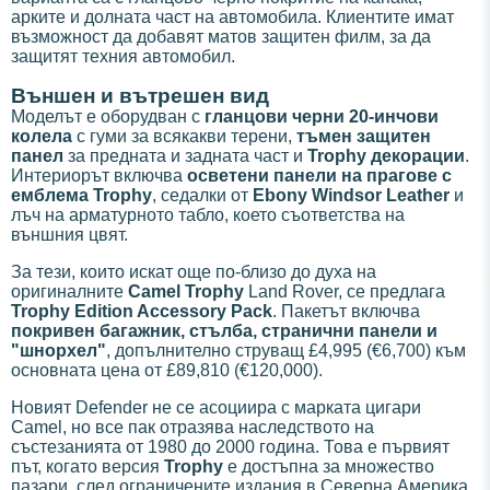
арките и долната част на автомобила. Клиентите имат
възможност да добавят матов защитен филм, за да
защитят техния автомобил.
Външен и вътрешен вид
Моделът е оборудван с
гланцови черни 20-инчови
колела
с гуми за всякакви терени,
тъмен защитен
панел
за предната и задната част и
Trophy декорации
.
Интериорът включва
осветени панели на прагове с
емблема Trophy
, седалки от
Ebony Windsor Leather
и
лъч на арматурното табло, което съответства на
външния цвят.
За тези, които искат още по-близо до духа на
оригиналните
Camel Trophy
Land Rover, се предлага
Trophy Edition Accessory Pack
. Пакетът включва
покривен багажник, стълба, странични панели и
"шнорхел"
, допълнително струващ £4,995 (€6,700) към
основната цена от £89,810 (€120,000).
Новият Defender не се асоциира с марката цигари
Camel, но все пак отразява наследството на
състезанията от 1980 до 2000 година. Това е първият
път, когато версия
Trophy
е достъпна за множество
пазари, след ограничените издания в Северна Америка