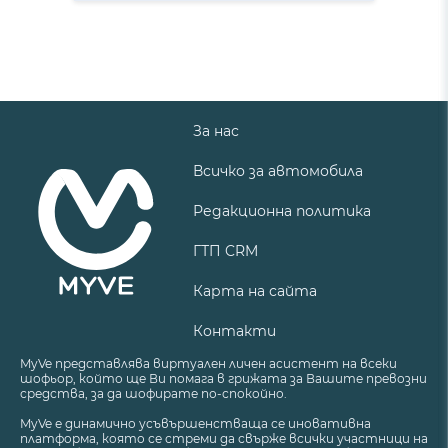
За нас
Всичко за автомобила
Редакционна политика
ГТП CRM
Карта на сайта
Контакти
MyVe представлява виртуален личен асистент на всеки
шофьор, който ще Ви помага в грижата за Вашите превозни
средства, за да шофирате по-спокойно.
MyVe е динамично усъвършенстваща се иновативна
платформа, която се стреми да свърже всички участници на