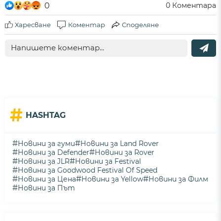
0
0
Коментара
Харесване
Коментар
Споделяне
#
HASHTAG
#
#
Новини за гуми
Новини за Land Rover
#
#
Новини за Defender
Новини за Rover
#
#
Новини за JLR
Новини за Festival
#
Новини за Goodwood Festival Of Speed
#
#
#
Новини за Цена
Новини за Yellow
Новини за Филм
#
Новини за Път