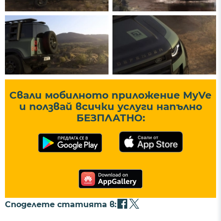
Свали мобилното приложение MyVe
и ползвай всички услуги напълно
БЕЗПЛАТНО:
Споделете статията в: