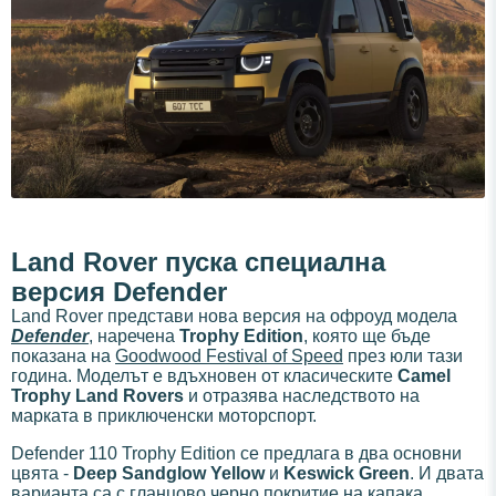
Land Rover пуска специална
версия Defender
Land Rover представи нова версия на офроуд модела
Defender
, наречена
Trophy Edition
, която ще бъде
показана на
Goodwood Festival of Speed
през юли тази
година. Моделът е вдъхновен от класическите
Camel
Trophy Land Rovers
и отразява наследството на
марката в приключенски моторспорт.
Defender 110 Trophy Edition се предлага в два основни
цвята -
Deep Sandglow Yellow
и
Keswick Green
. И двата
варианта са с гланцово черно покритие на капака,