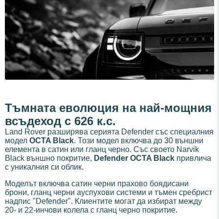
Тъмната еволюция на най-мощния
всъдеход с 626 к.с.
Land Rover разширява серията Defender със специалния
модел
OCTA Black
. Този модел включва до 30 външни
елемента в сатин или гланц черно. Със своето Narvik
Black външно покритие,
Defender OCTA Black
привлича
с уникалния си облик.
Моделът включва сатин черни прахово боядисани
брони, гланц черни ауспухови системи и тъмен сребрист
надпис "Defender". Клиентите могат да избират между
20- и 22-инчови колела с гланц черно покритие.