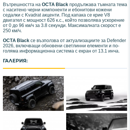
Вътрешността на
OCTA Black
продължава тъмната тема
с наситено черни компоненти и ебонитови кожени
седалки с Kvadrat акценти. Под капака се крие V8
двигател с мощност 626 к.с., който позволява ускорение
от 0 до 96 км/ч за 3.8 секунди. Максималната скорост е
250 км/ч.
OCTA Black
се възползва от актуализациите за Defender
2026, включващи обновени светлинни елементи и по-
голяма информационна система с екран от 13.1 инча.
ГАЛЕРИЯ: