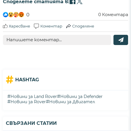
Споделете статията в:
0
0
Коментара
Харесване
Коментар
Споделяне
#
HASHTAG
#
#
Новини за Land Rover
Новини за Defender
#
#
Новини за Rover
Новини за Двигател
СВЪРЗАНИ СТАТИИ