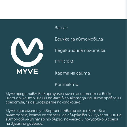
За нас
Всичко за автомобила
Редакционна политика
ГТП CRM
Карта на сайта
Контакти
MyVe представлява виртуален личен асистент на всеки
шофьор, който ще Ви помага в грижата за Вашите превозни
средства, за да шофирате по-спокойно.
MyVe е динамично усъвършенстваща се иновативна
платформа, която се стреми да свърже всички участници на
автомобилния пазар по-бързо, по-лесно и по-удобно в среда
на взаимно доверие.