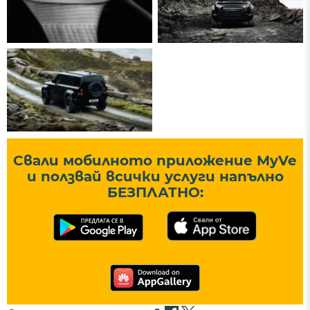
Свали мобилното приложение MyVe
и ползвай всички услуги напълно
БЕЗПЛАТНО: