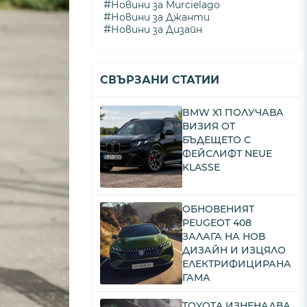
#
Новини за Murcielago
#
Новини за Джанти
#
Новини за Дизайн
СВЪРЗАНИ СТАТИИ
BMW X1 ПОЛУЧАВА
ВИЗИЯ ОТ
БЪДЕЩЕТО С
ФЕЙСЛИФТ NEUE
KLASSE
ОБНОВЕНИЯТ
PEUGEOT 408
ЗАЛАГА НА НОВ
ДИЗАЙН И ИЗЦЯЛО
ЕЛЕКТРИФИЦИРАНА
ГАМА
TOYOTA ИЗНЕНАДВА