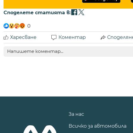
Споделете статията в:
0
Харесване
Коментар
Споделян
За нас
Всичко за автомобила