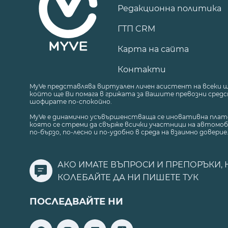
Редакционна политика
ГТП CRM
Карта на сайта
Контакти
MyVe представлява виртуален личен асистент на всеки 
който ще Ви помага в грижата за Вашите превозни средст
шофирате по-спокойно.
MyVe е динамично усъвършенстваща се иновативна плат
която се стреми да свърже всички участници на автомоб
по-бързо, по-лесно и по-удобно в среда на взаимно доверие
АКО ИМАТЕ ВЪПРОСИ И ПРЕПОРЪКИ, 
КОЛЕБАЙТЕ ДА НИ ПИШЕТЕ
ТУК
ПОСЛЕДВАЙТЕ НИ