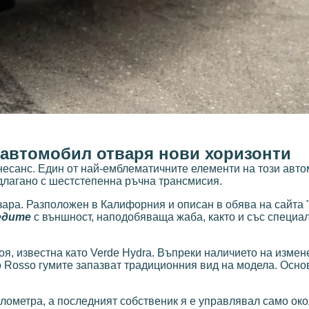
 автомобил отваря нови хоризонти
несанс. Един от най-емблематичните елементи на този авто
едлагано с шестстепенна ръчна трансмисия.
зара. Разположен в Калифорния и описан в обява на сайта "
едите
с външност, наподобяваща жаба, както и със специа
оя, известна като Verde Hydra. Въпреки наличието на измен
ro Rosso гумите запазват традиционния вид на модела. Осно
илометра, а последният собственик я е управлявал само око