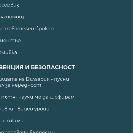
сервиз
на помощ
рахователен брокер
 център
омивка
ВЕНЦИЯ И БЕЗОПАСНОСТ
щата на България - пусни
ал за нередност
а пътя- научи ме да шофирам
овки - видео уроци
ни школи
о задавани въпроси и