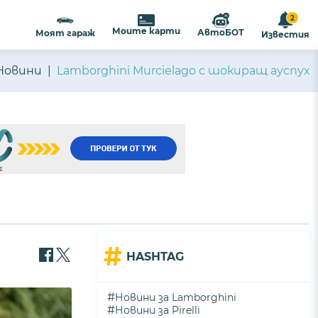
2
Моите карти
АвтоБОТ
Моят гараж
Известия
Новини
Lamborghini Murcielago с шокиращ ауспух
#
HASHTAG
#
Новини за Lamborghini
#
Новини за Pirelli