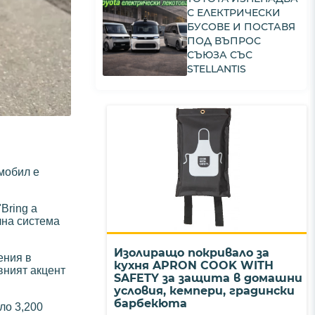
С ЕЛЕКТРИЧЕСКИ
БУСОВЕ И ПОСТАВЯ
ПОД ВЪПРОС
СЪЮЗА СЪС
STELLANTIS
мобил е
Bring a
лна система
Изолиращо покривало за
ения в
кухня APRON COOK WITH
вният акцент
SAFETY за защита в домашни
условия, кемпери, градински
барбекюта
ло 3,200