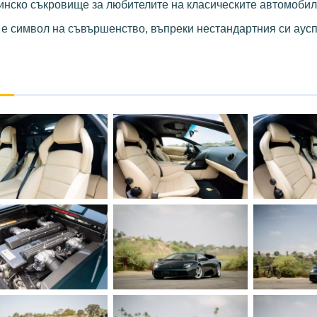
стинско съкровище за любителите на класическите автомобил
а е символ на съвършенство, въпреки нестандартния си аусп