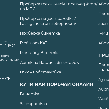
Проверка технически преглед /гтп/
Авто
на МПС
Път
Проверка на застраховка /
Гражданска отговорност/
Заст
Проверка винетка
Гуми
шофьор,
Глоби от КАТ
Авт
ва, за да
Глоби без Винетка
ПРЕ
форма,
илния пазар
Данък на Вашия автомобил
.
Пъти
сигн
Пътна обстановка
НЕ СЕ
Аз н
КУПИ ИЛИ ПОРЪЧАЙ ОНЛАЙН
Лист
Винетка
Учеб
Застраховка
Чест