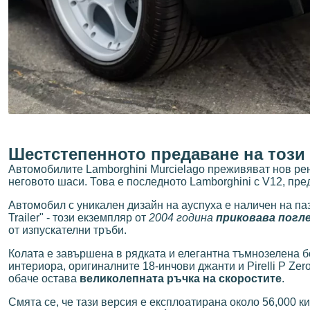
Шестстепенното предаване на този
Автомобилите Lamborghini Murcielago преживяват нов ре
неговото шаси. Това е последното Lamborghini с V12, пр
Автомобил с уникален дизайн на ауспуха е наличен на па
Trailer" - този екземпляр от
2004 година
приковава погл
от изпускателни тръби.
Колата е завършена в рядката и елегантна тъмнозелена б
интериорa, оригиналните 18-инчови джанти и Pirelli P Ze
обаче остава
великолепната ръчка на скоростите
.
Смята се, че тази версия е експлоатирана около 56,000 к