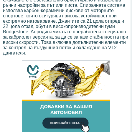
ръчни настройки за път или писта. Спирачната система
използва карбон-керамични дискове от моторните
спортове, които осигуряват висока устойчивост при
екстремно натоварване. Джантите са 21 цола отпред и
22 цола отзад, обути в високопроизводителни гуми
Bridgestone. Аеродинамиката е преработена специално
за кабриолет версията, за да се запази стабилността при
високи скорости. Това включва допълнителни елементи
за контрол на въздушния поток и охлаждане на V12
двигателя.