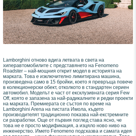
Lamborghini отново вдига летвата в света на
хиперавтомобилите с представянето на Fenomeno
Roadster – най-мощния открит модел в историята на
марката. Това е изключително лимитирана машина,
произведена само в 15 бройки, което я превръща повече
в колекционерски обект, отколкото в стандартен сериен
автомобил. Моделът е част от ексклузивната серия Few
Off, която е запазена за най-радикалните и редки проекти
на марката. Премиерата се състоя по време на
Lamborghini Arena на пистата Имола, където
производителят традиционно показва най-екстремните
си разработки. Още от първия поглед става ясно, че
това не е просто модификация, а изцяло ново ниво на
инженерство. Името Fenomeno подсказва и самата идея