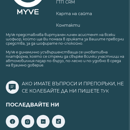
ГТП CRM
Карта на сайта
Контакти
MyVe представлява виртуален личен асистент на всеки
шофьор, който ще Ви помага в грижата за Вашите превозни
средства, за да шофирате по-спокойно.
MyVe е динамично усъвършенстваща се иновативна
платформа, която се стреми да свърже всички участници на
автомобилния пазар по-бързо, по-лесно и по-удобно в среда
на взаимно доверие.
АКО ИМАТЕ ВЪПРОСИ И ПРЕПОРЪКИ, НЕ
СЕ КОЛЕБАЙТЕ ДА НИ ПИШЕТЕ
ТУК
ПОСЛЕДВАЙТЕ НИ