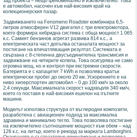
зад проекта – нещо феноменално и изключително. Това
е автомобил, насочен към най-високия край на
колекционерския пазар.
Задвижването на Fenomeno Roadster комбинира 6,5-
литров атмосферен V12 двигател с три електромотора,
което формира хибридна система с обща мощност 1 065
к.с. Самият бензинов агрегат развива 814 к.с., а
електрическата част допълва останалата мощност за
постигане на впечатляващия резултат. Системата е
свързана с 8-степенна двусъединителна трансмисия и
задвижване на четирите колела. Това осигурява не само
огромна мощ, но и контрол при екстремни скорости.
Батерията е с капацитет 7 kWh и позволява кратък
електрически пробег до около 20 км. Ускорението е на
ниво хиперспортен автомобил – 0 до 100 км/ч за около
2,4 секунди. Максималната скорост надхвърля 340 км/ч,
което го поставя в най-високия ешелон на пътните
машини.
Моделът използва структура от въглеродни композити,
разработена с авиационен подход за максимална
здравина и минимално тегло. Това позволява постигане
на изключително съотношение мощност към обем – над
126 к.с. на литър, което е рекорд за марката Lamborghini.
Окачването е състезателно ориентирано и позволява