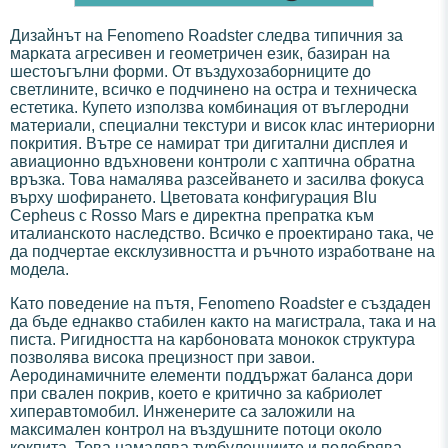
Дизайнът на Fenomeno Roadster следва типичния за
марката агресивен и геометричен език, базиран на
шестоъгълни форми. От въздухозаборниците до
светлините, всичко е подчинено на остра и техническа
естетика. Купето използва комбинация от въглеродни
материали, специални текстури и висок клас интериорни
покрития. Вътре се намират три дигитални дисплея и
авиационно вдъхновени контроли с хаптична обратна
връзка. Това намалява разсейването и засилва фокуса
върху шофирането. Цветовата конфигурация Blu
Cepheus с Rosso Mars е директна препратка към
италианското наследство. Всичко е проектирано така, че
да подчертае ексклузивността и ръчното изработване на
модела.
Като поведение на пътя, Fenomeno Roadster е създаден
да бъде еднакво стабилен както на магистрала, така и на
писта. Ригидността на карбоновата монокок структура
позволява висока прецизност при завои.
Аеродинамичните елементи поддържат баланса дори
при свален покрив, което е критично за кабриолет
хиперавтомобил. Инженерите са заложили на
максимален контрол на въздушните потоци около
кокпита. Това намалява турбуленциите и подобрява