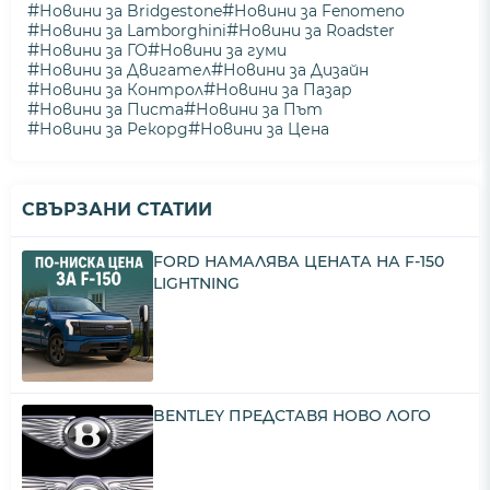
#
#
Новини за Bridgestone
Новини за Fenomeno
#
#
Новини за Lamborghini
Новини за Roadster
#
#
Новини за ГО
Новини за гуми
#
#
Новини за Двигател
Новини за Дизайн
#
#
Новини за Контрол
Новини за Пазар
#
#
Новини за Писта
Новини за Път
#
#
Новини за Рекорд
Новини за Цена
СВЪРЗАНИ СТАТИИ
FORD НАМАЛЯВА ЦЕНАТА НА F-150
LIGHTNING
BENTLEY ПРЕДСТАВЯ НОВО ЛОГО