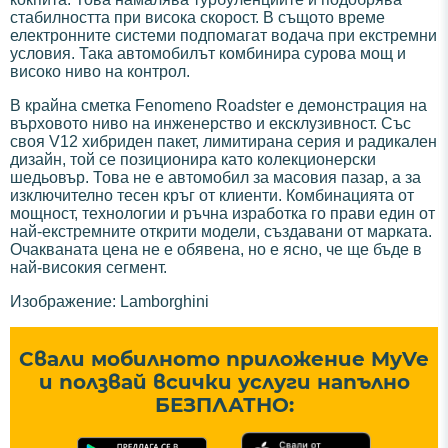
стабилността при висока скорост. В същото време
електронните системи подпомагат водача при екстремни
условия. Така автомобилът комбинира сурова мощ и
високо ниво на контрол.
В крайна сметка Fenomeno Roadster е демонстрация на
върховото ниво на инженерство и ексклузивност. Със
своя V12 хибриден пакет, лимитирана серия и радикален
дизайн, той се позиционира като колекционерски
шедьовър. Това не е автомобил за масовия пазар, а за
изключително тесен кръг от клиенти. Комбинацията от
мощност, технологии и ръчна изработка го прави един от
най-екстремните открити модели, създавани от марката.
Очакваната цена не е обявена, но е ясно, че ще бъде в
най-високия сегмент.
Изображение: Lamborghini
Свали мобилното приложение MyVe
и ползвай всички услуги напълно
БЕЗПЛАТНО: