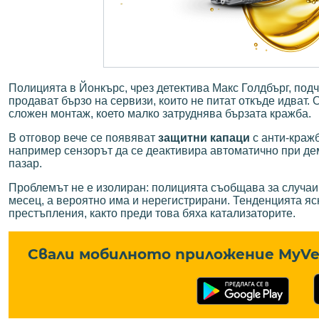
Полицията в Йонкърс, чрез детектива Макс Голдбърг, под
продават бързо на сервизи, които не питат откъде идват.
сложен монтаж, което малко затруднява бързата кражба.
В отговор вече се появяват
защитни капаци
с анти-краж
например сензорът да се деактивира автоматично при де
пазар.
Проблемът не е изолиран: полицията съобщава за случаи 
месец, а вероятно има и нерегистрирани. Тенденцията ясн
престъпления, както преди това бяха катализаторите.
Свали мобилното приложение MyVe 