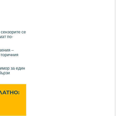
: сензорите се
мат по-
шения –
вторичния
тимор за един
бързи
ЛАТНО: