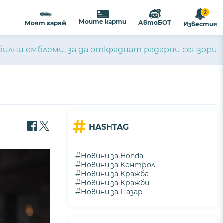
2
Моите карти
АвтоБОТ
Моят гараж
Известия
илни емблеми, за да откраднат радарни сензори
#
HASHTAG
#
Новини за Honda
#
Новини за Контрол
#
Новини за Кражба
#
Новини за Кражби
#
Новини за Пазар