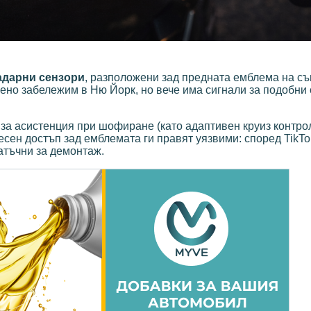
адарни сензори
, разположени зад предната емблема на с
ено забележим в Ню Йорк, но вече има сигнали за подобни 
 за асистенция при шофиране (като адаптивен круиз контро
есен достъп зад емблемата ги правят уязвими: според TikTo
атъчни за демонтаж.