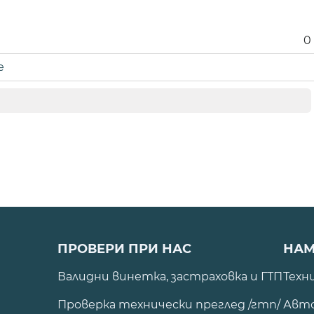
0
е
ПРОВЕРИ ПРИ НАС
НАМ
Валидни винетка, застраховка и ГТП
Техн
Проверка технически преглед /гтп/
Авто