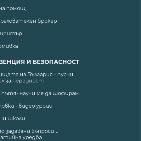
на помощ
рахователен брокер
 център
омивка
ВЕНЦИЯ И БЕЗОПАСНОСТ
щата на България - пусни
ал за нередност
а пътя- научи ме да шофирам
овки - видео уроци
ни школи
о задавани въпроси и
ативна уредба