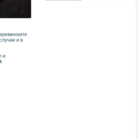
ъвременните
случаи и в
л и
k