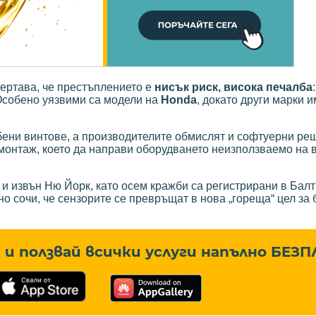
чертава, че престъплението е
нисък риск, висока печалба
 Особено уязвими са модели на
Honda
, докато други марки и
бени винтове, а производителите обмислят и софтуерни ре
монтаж, което да направи оборудването неизползваемо на 
и извън Ню Йорк, като осем кражби са регистрирани в Бал
о сочи, че сензорите се превръщат в нова „гореща“ цел за 
и ползвай всички услуги напълно
БЕЗП