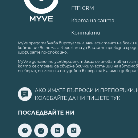
ГТП CRM
Карта на сайта
Контакти
MyVe представлява виртуален личен асистент на всеки 
който ще Ви помага в грижата за Вашите превозни средст
шофирате по-спокойно.
MyVe е динамично усъвършенстваща се иновативна плат
която се стреми да свърже всички участници на автомоб
по-бързо, по-лесно и по-удобно в среда на взаимно доверие
АКО ИМАТЕ ВЪПРОСИ И ПРЕПОРЪКИ, 
КОЛЕБАЙТЕ ДА НИ ПИШЕТЕ
ТУК
ПОСЛЕДВАЙТЕ НИ