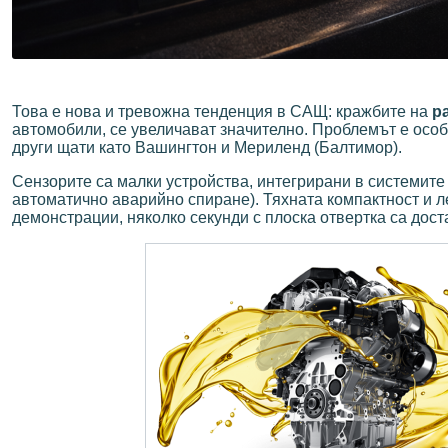
Това е нова и тревожна тенденция в САЩ: кражбите на
р
автомобили, се увеличават значително. Проблемът е особ
други щати като Вашингтон и Мериленд (Балтимор).
Сензорите са малки устройства, интегрирани в системите
автоматично аварийно спиране). Тяхната компактност и л
демонстрации, няколко секунди с плоска отвертка са дост