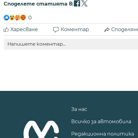
Споделете статията в:
0
Харесване
Коментар
Споделян
За нас
Всичко за автомобила
Редакционна политика