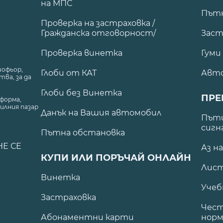
на МПС
Път
Проверка на застраховка /
Гражданска отговорност/
Заст
Проверка винетка
Гуми
шофьор,
Глоби от КАТ
Авт
ва, за да
Глоби без Винетка
ПРЕ
форма,
илния пазар
Данък на Вашия автомобил
.
Пъти
сигн
Пътна обстановка
НЕ СЕ
Аз н
КУПИ ИЛИ ПОРЪЧАЙ ОНЛАЙН
Лист
Винетка
Учеб
Застраховка
Чест
Абонаментни карти
норм