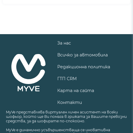
За нас
Всичко за автомобила
Редакционна политика
ГТП CRM
Карта на сайта
Контакти
MyVe представлява виртуален личен асистент на всеки
шофьор, който ще Ви помага в грижата за Вашите превозни
средства, за да шофирате по-спокойно.
MyVe е динамично усъвършенстваща се иновативна