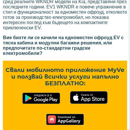
сред реалните WKNDR модели на Kia, представяни през
последните години. EV1 WKNDR е повече упражнение в
стил и функционалност за едноместен офроуд, отколкото
готов за производство електромобил, но показва
интересен поглед към бъдещето на компактните
приключенски EV.
Вие бихте ли се качили на едноместен офроуд EV с
тясна кабина и модулни багажни решения, или
предпочитате по-стандартни градски
електромобили?
Свали мобилното приложение MyVe
и ползвай всички услуги напълно
БЕЗПЛАТНО: