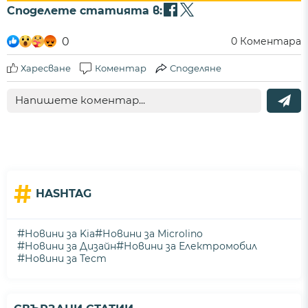
Споделете статията в:
0
0
Коментара
Харесване
Коментар
Споделяне
#
HASHTAG
#
#
Новини за Kia
Новини за Microlino
#
#
Новини за Дизайн
Новини за Електромобил
#
Новини за Тест