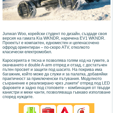
Junwan Woo, корейски студент по дизайн, създаде своя
версия на гамата Kia WKNDR, наречена EV1 WKNDR.
Проектът е компактен, едноместен и целенасочено
офроуд ориентиран – по-скоро ATV, отколкото
класически електромобил.
Каросерията е тясна и позволява голям ход на гумите, а
окачването е double A-arm отпред и отзад, с достатъчен
пътен просвет и защити под шасито. На покрива има
багажник, който може да служи и за палатка, добавяйки
практичност за приключенски пътувания. Модулното
съхранение е реализирано чрез „пакети“ отпред под LED
фаровете и задно под стоповете – комбинация от твърди
канистри и меки чанти, позволяваща гъвкаво използване
според нуждите.