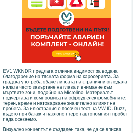
EV1 WKNDR предлага отлична видимост за водача
благодарение на тясната форма на каросерията. За
градска употреба обаче липсата на странични огледала
налага често завъртане на глава и внимание към
мъртвите зони, подобно на Microlino. Материалът
подчертава и компромиса на офроуд електромобилите:
терен, време и натоварване значително влияят на
пробега. За илюстрация е посочен тест на VW ID. Buzz,
където при багаж и наклонен терен автономният пробег
пада осезаемо.
Визуално концептът е създаден така, че да се вписва