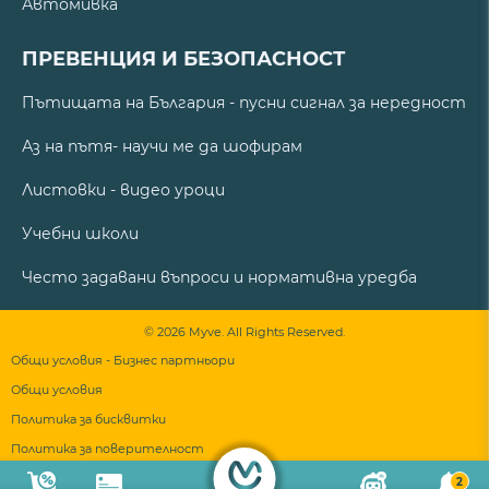
Автомивка
ПРЕВЕНЦИЯ И БЕЗОПАСНОСТ
Пътищата на България - пусни сигнал за нередност
Аз на пътя- научи ме да шофирам
Листовки - видео уроци
Учебни школи
Често задавани въпроси и нормативна уредба
© 2026 Myve. All Rights Reserved.
Общи условия - Бизнес партньори
Общи условия
Политика за бисквитки
Политика за поверителност
2