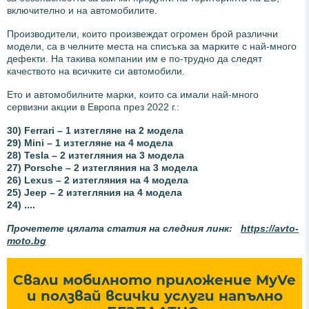
включително и на автомобилите.
Производители, които произвеждат огромен брой различни
модели, са в челните места на списъка за марките с най-много
дефекти. На такива компании им е по-трудно да следят
качеството на всичките си автомобили.
Ето и автомобилните марки, които са имали най-много
сервизни акции в Европа през 2022 г.:
30) Ferrari – 1 изтегляне на 2 модела
29) Mini – 1 изтегляне на 4 модела
28) Tesla – 2 изтегляния на 3 модела
27) Porsche – 2 изтегляния на 3 модела
26) Lexus – 2 изтегляния на 4 модела
25) Jeep – 2 изтегляния на 4 модела
24) ....
Прочетете цялата статия на следния линк:
https://avto-
moto.bg
Свали мобилното приложение MyVe
и ползвай всички услуги напълно