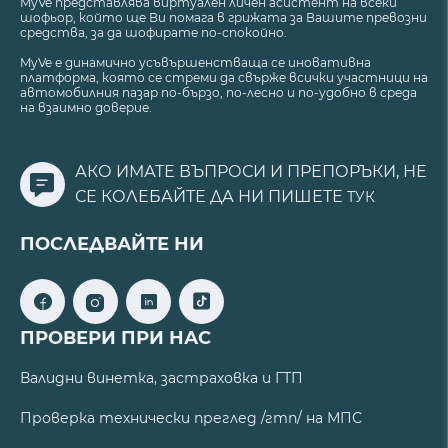
MyVe представлява виртуален личен асистент на всеки
шофьор, който ще Ви помага в грижата за Вашите превозни
средства, за да шофирате по-спокойно.
MyVe е динамично усъвършенстваща се иновативна
платформа, която се стреми да свърже всички участници на
автомобилния пазар по-бързо, по-лесно и по-удобно в среда
на взаимно доверие.
АКО ИМАТЕ ВЪПРОСИ И ПРЕПОРЪКИ, НЕ
СЕ КОЛЕБАЙТЕ ДА НИ ПИШЕТЕ
ТУК
ПОСЛЕДВАЙТЕ НИ
ПРОВЕРИ ПРИ НАС
Валидни винетка, застраховка и ГТП
Проверка технически преглед /гтп/ на МПС