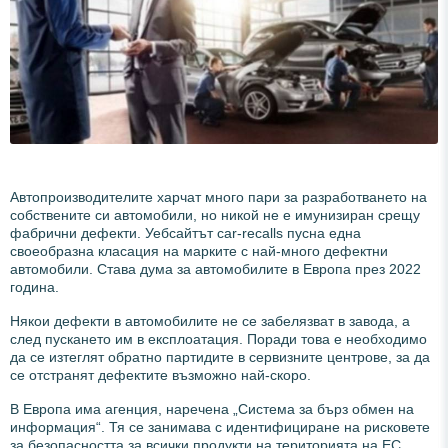
Автопроизводителите харчат много пари за разработването на
собствените си автомобили, но никой не е имунизиран срещу
фабрични дефекти. Уебсайтът car-recalls пусна една
своеобразна класация на марките с най-много дефектни
автомобили. Става дума за автомобилите в Европа през 2022
година.
Някои дефекти в автомобилите не се забелязват в завода, а
след пускането им в експлоатация. Поради това е необходимо
да се изтеглят обратно партидите в сервизните центрове, за да
се отстранят дефектите възможно най-скоро.
В Европа има агенция, наречена „Система за бърз обмен на
информация“. Тя се занимава с идентифициране на рисковете
за безопасността за всички продукти на територията на ЕС,