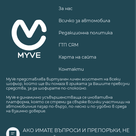
За нас
Всичко за автомобила
Редакционна политика
ГТП CRM
Карта на сайта
Контакти
MyVe представлява виртуален личен асистент на всеки
шофьор, който ще Ви помага в грижата за Вашите превозни
средства, за да шофирате по-спокойно.
MyVe е динамично усъвършенстваща се иновативна
платформа, която се стреми да свърже всички участници на
автомобилния пазар по-бързо, по-лесно и по-удобно в среда
на взаимно доверие.
АКО ИМАТЕ ВЪПРОСИ И ПРЕПОРЪКИ, НЕ