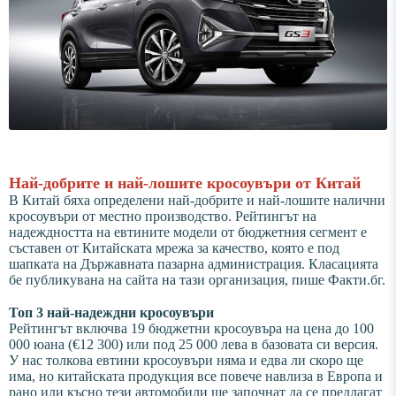
Най-добрите и най-лошите кросоувъри от Китай
В Китай бяха определени най-добрите и най-лошите налични
кросоувъри от местно производство. Рейтингът на
надеждността на евтините модели от бюджетния сегмент е
съставен от Китайската мрежа за качество, която е под
шапката на Държавната пазарна администрация. Класацията
бе публикувана на сайта на тази организация, пише Факти.бг.
Топ 3 най-надеждни кросоувъри
Рейтингът включва 19 бюджетни кросоувъра на цена до 100
000 юана (€12 300) или под 25 000 лева в базовата си версия.
У нас толкова евтини кросоувъри няма и едва ли скоро ще
има, но китайската продукция все повече навлиза в Европа и
рано или късно тези автомобили ще започнат да се предлагат