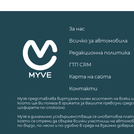
За нас
Всичко за автомобила
Редакционна политика
ГТП CRM
Карта на сайта
Контакти
MyVe представлява виртуален личен асистент на всеки 
който ще Ви помага в грижата за Вашите превозни средст
шофирате по-спокойно.
MyVe е динамично усъвършенстваща се иновативна плат
която се стреми да свърже всички участници на автомоб
по-бързо, по-лесно и по-удобно в среда на взаимно доверие