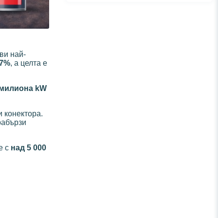
ви най-
,7%
, а целта е
 милиона kW
 конектора.
рабързи
е с
над 5 000