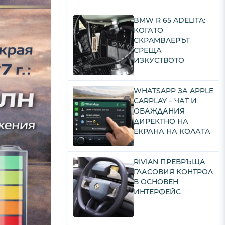
BMW R 65 ADELITA:
КОГАТО
СКРAMBЛЕРЪТ
СРЕЩА
ИЗКУСТВОТО
WHATSAPP ЗА APPLE
CARPLAY – ЧАТ И
ОБАЖДАНИЯ
ДИРЕКТНО НА
ЕКРАНА НА КОЛАТА
RIVIAN ПРЕВРЪЩА
ГЛАСОВИЯ КОНТРОЛ
В ОСНОВЕН
ИНТЕРФЕЙС