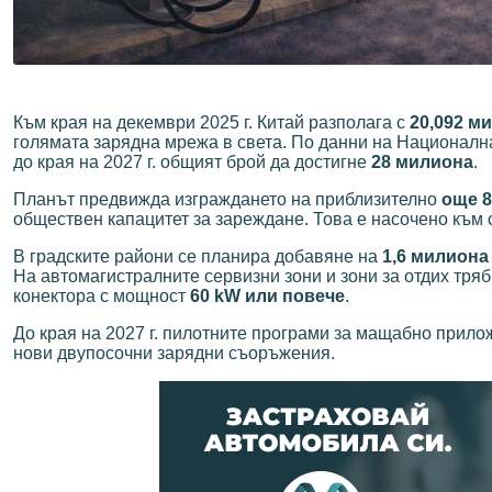
Към края на декември 2025 г. Китай разполага с
20,092 м
голямата зарядна мрежа в света. По данни на Националн
до края на 2027 г. общият брой да достигне
28 милиона
.
Планът предвижда изграждането на приблизително
още 
обществен капацитет за зареждане. Това е насочено към
В градските райони се планира добавяне на
1,6 милиона
На автомагистралните сервизни зони и зони за отдих тря
конектора с мощност
60 kW или повече
.
До края на 2027 г. пилотните програми за мащабно прил
нови двупосочни зарядни съоръжения.