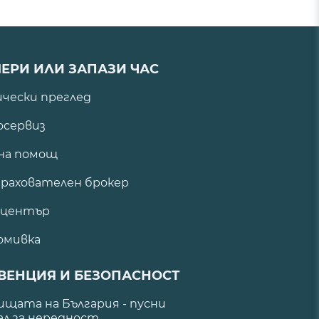
ЕРИ ИЛИ ЗАПАЗИ ЧАС
ически преглед
сервиз
на помощ
рахователен брокер
 център
омивка
ВЕНЦИЯ И БЕЗОПАСНОСТ
щата на България - пусни
ал за нередност