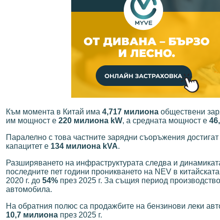
Към момента в Китай има
4,717 милиона
обществени заря
им мощност е
220 милиона kW
, а средната мощност е
46
Паралелно с това частните зарядни съоръжения достига
капацитет е
134 милиона kVA
.
Разширяването на инфраструктурата следва и динамиката 
последните пет години проникването на NEV в китайскат
2020 г. до
54%
през 2025 г. За същия период производств
автомобила.
На обратния полюс са продажбите на бензинови леки авт
10,7 милиона
през 2025 г.