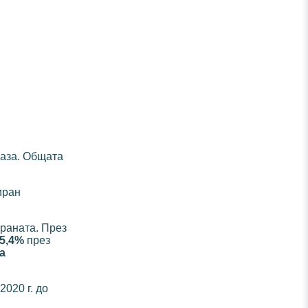
аза. Общата
иран
траната. През
5,4%
през
а
2020 г. до