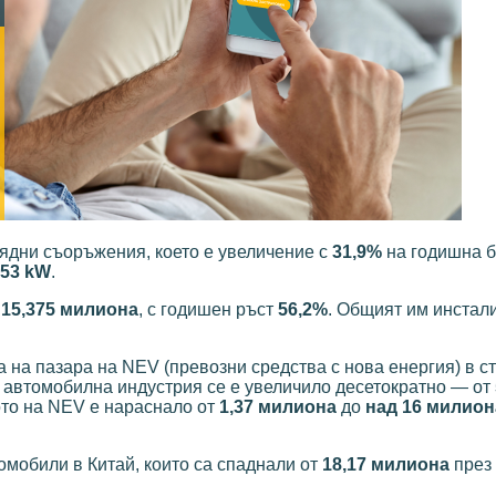
дни съоръжения, което е увеличение с
31,9%
на годишна б
,53 kW
.
т
15,375 милиона
, с годишен ръст
56,2%
. Общият им инстал
на пазара на NEV (превозни средства с нова енергия) в с
а автомобилна индустрия се е увеличило десетократно — от
ото на NEV е нараснало от
1,37 милиона
до
над 16 милион
омобили в Китай, които са спаднали от
18,17 милиона
през 