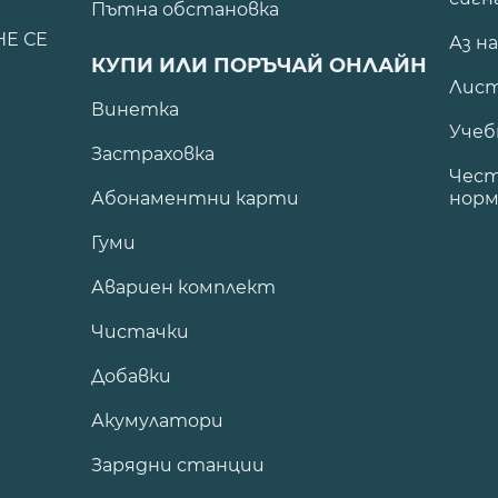
Пътна обстановка
НЕ СЕ
Аз н
КУПИ ИЛИ ПОРЪЧАЙ ОНЛАЙН
Лист
Винетка
Учеб
Застраховка
Чест
Абонаментни карти
норм
Гуми
Авариен комплект
Чистачки
Добавки
Акумулатори
Зарядни станции