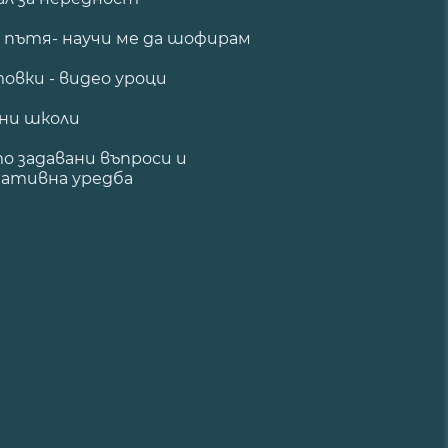
а пътя- научи ме да шофирам
овки - видео уроци
ни школи
о задавани въпроси и
ативна уредба