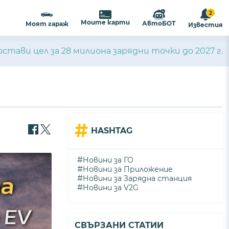
2
Моите карти
АвтоБОТ
Моят гараж
Известия
стави цел за 28 милиона зарядни точки до 2027 г.
#
HASHTAG
#
Новини за ГО
#
Новини за Приложение
#
Новини за Зарядна станция
#
Новини за V2G
СВЪРЗАНИ СТАТИИ