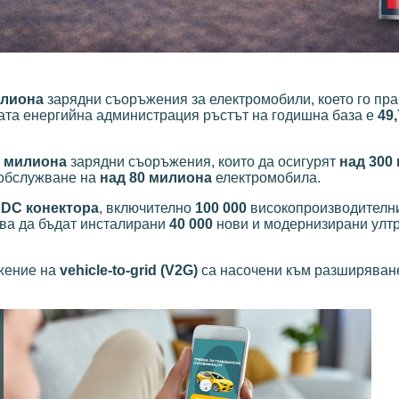
илиона
зарядни съоръжения за електромобили, което го пра
ата енергийна администрация ръстът на годишна база е
49
8 милиона
зарядни съоръжения, които да осигурят
над 300
 обслужване на
над 80 милиона
електромобила.
 DC конектора
, включително
100 000
високопроизводителни
бва да бъдат инсталирани
40 000
нови и модернизирани улт
ожение на
vehicle-to-grid (V2G)
са насочени към разширяван