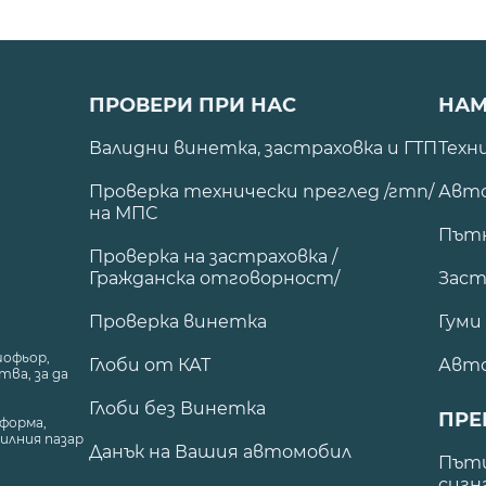
ПРОВЕРИ ПРИ НАС
НАМ
Валидни винетка, застраховка и ГТП
Техн
Проверка технически преглед /гтп/
Авто
на МПС
Път
Проверка на застраховка /
Гражданска отговорност/
Заст
Проверка винетка
Гуми
шофьор,
Глоби от КАТ
Авт
ва, за да
Глоби без Винетка
ПРЕ
форма,
илния пазар
Данък на Вашия автомобил
.
Пъти
сигн