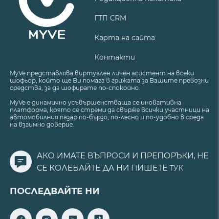
ГТП CRM
Карта на сайта
Контакти
MyVe представлява виртуален личен асистент на всеки
шофьор, който ще Ви помага в грижата за Вашите превозни
средства, за да шофирате по-спокойно.
MyVe е динамично усъвършенстваща се иновативна
платформа, която се стреми да свърже всички участници на
автомобилния пазар по-бързо, по-лесно и по-удобно в среда
на взаимно доверие.
АКО ИМАТЕ ВЪПРОСИ И ПРЕПОРЪКИ, НЕ
СЕ КОЛЕБАЙТЕ ДА НИ ПИШЕТЕ
ТУК
ПОСЛЕДВАЙТЕ НИ