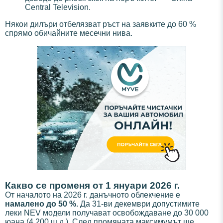
Central Television.
Някои дилъри отбелязват ръст на заявките до 60 %
спрямо обичайните месечни нива.
Какво се променя от 1 януари 2026 г.
От началото на 2026 г. данъчното облекчение е
намалено до 50 %
. Да 31-ви декември допустимите
леки NEV модели получават освобождаване до 30 000
юана (4 200 щ.д.). След промяната максимумът ще