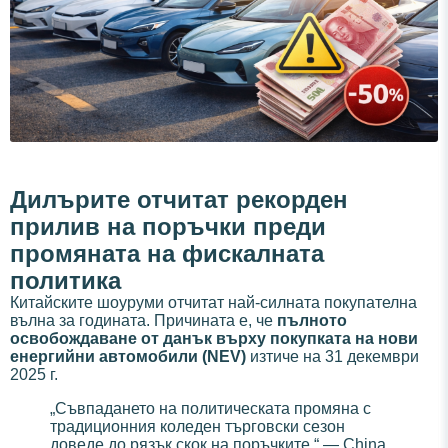
Дилърите отчитат рекорден
прилив на поръчки преди
промяната на фискалната
политика
Китайските шоуруми отчитат най-силната покупателна
вълна за годината. Причината е, че
пълното
освобождаване от данък върху покупката на нови
енергийни автомобили (NEV)
изтиче на 31 декември
2025 г.
„Съвпадането на политическата промяна с
традиционния коледен търговски сезон
доведе до рязък скок на поръчките.“ — China