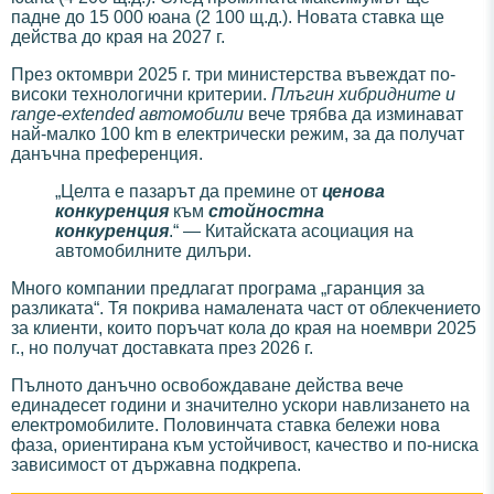
падне до 15 000 юана (2 100 щ.д.). Новата ставка ще
действа до края на 2027 г.
През октомври 2025 г. три министерства въвеждат по-
високи технологични критерии.
Плъгин хибридните и
range-extended автомобили
вече трябва да изминават
най-малко 100 km в електрически режим, за да получат
данъчна преференция.
„Целта е пазарът да премине от
ценова
конкуренция
към
стойностна
конкуренция
.“ — Китайската асоциация на
автомобилните дилъри.
Много компании предлагат програма „гаранция за
разликата“. Тя покрива намалената част от облекчението
за клиенти, които поръчат кола до края на ноември 2025
г., но получат доставката през 2026 г.
Пълното данъчно освобождаване действа вече
единадесет години и значително ускори навлизането на
електромобилите. Половинчата ставка бележи нова
фаза, ориентирана към устойчивост, качество и по-ниска
зависимост от държавна подкрепа.