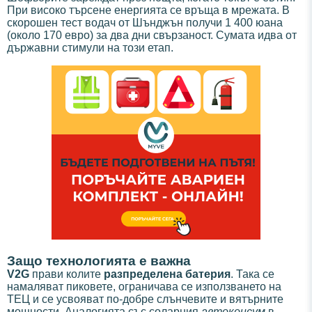
При високо търсене енергията се връща в мрежата. В
скорошен тест водач от Шънджън получи 1 400 юана
(около 170 евро) за два дни свързаност. Сумата идва от
държавни стимули на този етап.
Защо технологията е важна
V2G
прави колите
разпределена батерия
. Така се
намаляват пиковете, ограничава се използването на
ТЕЦ и се усвояват по-добре слънчевите и вятърните
мощности. Аналогията със соларния
автоконсум
в