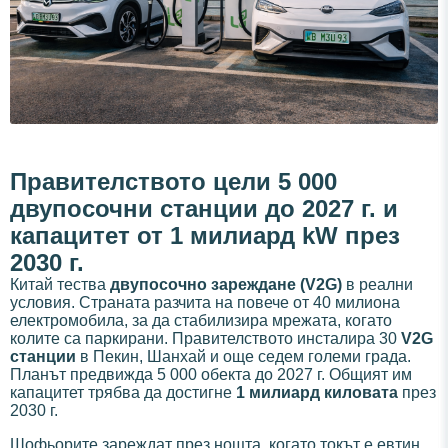
Правителството цели 5 000
двупосочни станции до 2027 г. и
капацитет от 1 милиард kW през
2030 г.
Китай тества
двупосочно зареждане (V2G)
в реални
условия. Страната разчита на повече от 40 милиона
електромобила, за да стабилизира мрежата, когато
колите са паркирани. Правителството инсталира 30
V2G
станции
в Пекин, Шанхай и още седем големи града.
Планът предвижда 5 000 обекта до 2027 г. Общият им
капацитет трябва да достигне
1 милиард киловата
през
2030 г.
Шофьорите зареждат през нощта, когато токът е евтин.