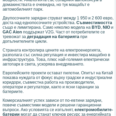
домакинствата е очевидна, но тук мащабът е
автомобилният парк.
Двупосочните зарядни струват между 1 950 и 2 600 евро,
доста над еднопосочните устройства.
Съвместимостта
също е лимитирана. Само няколко модела на
BYD
,
NIO
и
GAC Aion
поддържат V2G. Част от потребителите се
тревожат за
деградация на батерията
при
допълнителните цикли.
Страната контролира цените на електроенергията,
разполага със силна регулация и инвестира мащабно в
инфраструктура. Това, плюс най-големия електрически
автопарк в света, ускорява внедряването.
Европейските проекти остават пилотни. Опитът на Китай
показва нуждата от фокус върху градски и индустриални
коридори, съвместна работа на производители,
оператори и регулатори, както и ясни гаранции за
батериите.
Комерсиалният успех зависи от по-евтини зарядни,
повече съвместими модели и решени гаранционни
въпроси. Ако условията се изпълнят,
електромобилите-
батерии
могат да станат ключов ресурс за енергийната