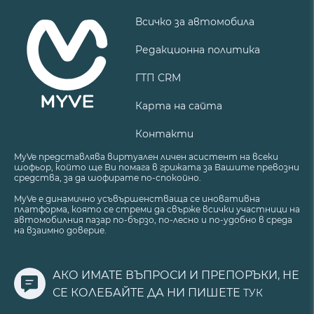
Всичко за автомобила
Редакционна политика
ГТП CRM
Карта на сайта
Контакти
MyVe представлява виртуален личен асистент на всеки
шофьор, който ще Ви помага в грижата за Вашите превозни
средства, за да шофирате по-спокойно.
MyVe е динамично усъвършенстваща се иновативна
платформа, която се стреми да свърже всички участници на
автомобилния пазар по-бързо, по-лесно и по-удобно в среда
на взаимно доверие.
АКО ИМАТЕ ВЪПРОСИ И ПРЕПОРЪКИ, НЕ
СЕ КОЛЕБАЙТЕ ДА НИ ПИШЕТЕ
ТУК