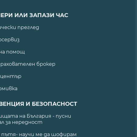
ЕРИ ИЛИ ЗАПАЗИ ЧАС
ически преглед
сервиз
на помощ
рахователен брокер
 център
омивка
ВЕНЦИЯ И БЕЗОПАСНОСТ
щата на България - пусни
ал за нередност
а пътя- научи ме да шофирам