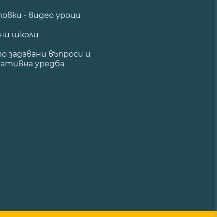
овки - видео уроци
ни школи
о задавани въпроси и
ативна уредба