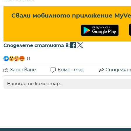
Свали мобилното приложение MyVe 
Споделете статията в:
0
Харесване
Коментар
Споделян