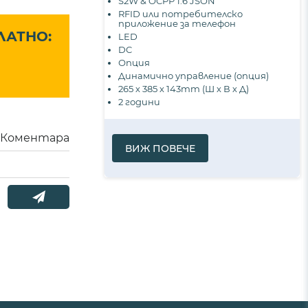
S2W & OCPP 1.6 JSON
RFID или потребителско
приложение за телефон
ЛАТНО:
LED
DC
Опция
Динамично управление (опция)
265 х 385 х 143mm (Ш х В х Д)
2 години
Коментара
ВИЖ ПОВЕЧЕ