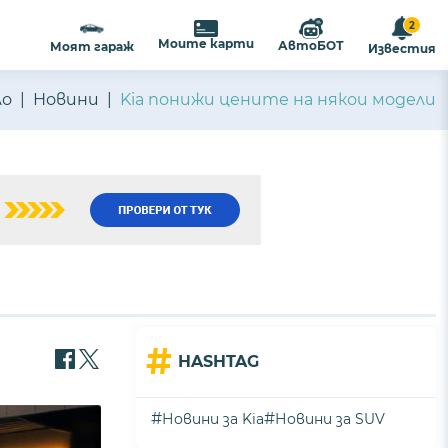
2
Моите карти
АвтоБОТ
Моят гараж
Известия
ло
Новини
Kia понижи цените на някои модели
#
HASHTAG
#
#
Новини за Kia
Новини за SUV