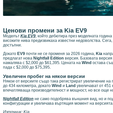
Ценови промени за Kia EV9
Моделът
Kia EV9
, който дебютира през моделната година
високите нива предизвикаха известни недоволства. Сега, 
достъпни.
Докато
EV9
почти не се променя за 2026 година,
Kia
напра
предлагат нова
Nightfall Edition
версия. Базовата верси
намалява с $2,000 до $61,395. Цената на
Wind
остава същ
пада с $2,000 до $75,395.
Увеличен пробег на някои версии
Някои от версиите също така регистрират увеличение на 
до 434 километра, докато
Wind
и
Land
увеличават от 451 
впечатляваща производителност и мощност, но все още 
Nightfall Edition
не само подобрява външния вид, но и п
конфигурации и увеличава въртящия момент на версията. 
Източник: Kia