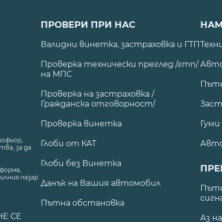
ПРОВЕРИ ПРИ НАС
НАМ
Валидни винетка, застраховка и ГТП
Техн
Проверка технически преглед /гтп/
Авто
на МПС
Път
Проверка на застраховка /
Гражданска отговорност/
Заст
Проверка винетка
Гуми
шофьор,
Глоби от КАТ
Авт
ва, за да
Глоби без Винетка
ПРЕ
форма,
илния пазар
Данък на Вашия автомобил
.
Пъти
сигн
Пътна обстановка
НЕ СЕ
Аз н