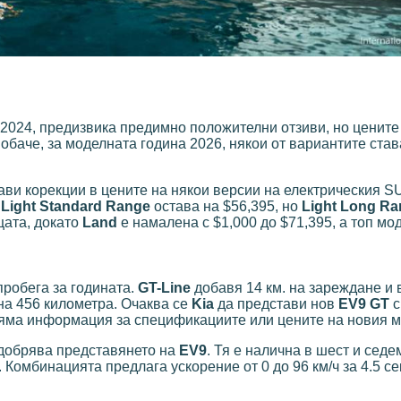
 2024, предизвика предимно положителни отзиви, но цените
обаче, за моделната година 2026, някои от вариантите став
ви корекции в цените на някои версии на електрическия S
я
Light Standard Range
остава на $56,395, но
Light Long R
ата, докато
Land
е намалена с $1,000 до $71,395, а топ м
пробега за годината.
GT-Line
добавя 14 км. на зареждане и 
на 456 километра. Очаква се
Kia
да представи нов
EV9 GT
с
няма информация за спецификациите или цените на новия м
одобрява представянето на
EV9
. Тя е налична в шест и сед
Комбинацията предлага ускорение от 0 до 96 км/ч за 4.5 се