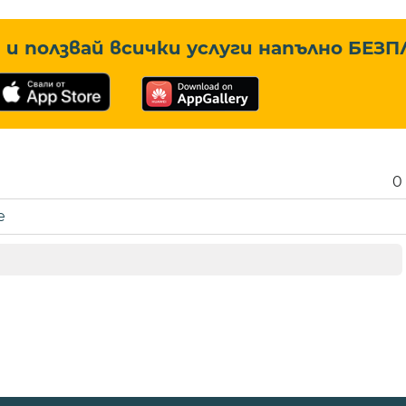
и ползвай всички услуги напълно
БЕЗП
0
е