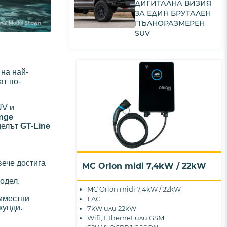
ДИГИТАЛНА ВИЗИЯ
ЗА ЕДИН БРУТАЛЕН
ПЪЛНОРАЗМЕРЕН
SUV
 на най-
ат по-
UV и
ange
оделът
GT-Line
вече достига
MC Orion midi 7,4kW / 22kW
одел.
MC Orion midi 7,4kW / 22kW
емместни
1 AC
кунди.
7kW или 22kW
Wifi, Ethernet или GSM