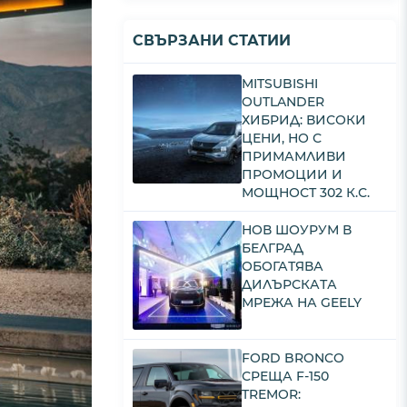
СВЪРЗАНИ СТАТИИ
MITSUBISHI
OUTLANDER
ХИБРИД: ВИСОКИ
ЦЕНИ, НО С
ПРИМАМЛИВИ
ПРОМОЦИИ И
МОЩНОСТ 302 К.С.
НОВ ШОУРУМ В
БЕЛГРАД
ОБОГАТЯВА
ДИЛЪРСКАТА
МРЕЖА НА GEELY
FORD BRONCO
СРЕЩА F-150
TREMOR: