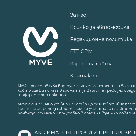
За нас
Всичко за автомобила
Редакционна политика
ГТП CRM
Карта на сайта
Контакти
MyVe представлява виртуален личен асистент на всеки 
който ще Ви помага в грижата за Вашите превозни средст
шофирате по-спокойно.
MyVe е динамично усъвършенстваща се иновативна плат
която се стреми да свърже всички участници на автомоб
по-бързо, по-лесно и по-удобно в среда на взаимно доверие
АКО ИМАТЕ ВЪПРОСИ И ПРЕПОРЪКИ, 