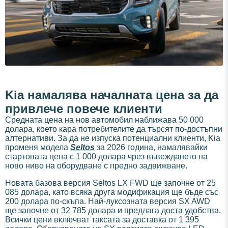
Kia намалява началната цена за да
привлече повече клиенти
Средната цена на нов автомобил наближава 50 000
долара, което кара потребителите да търсят по-достъпни
алтернативи. За да не изпуска потенциални клиенти, Kia
променя модела
Seltos
за 2026 година, намалявайки
стартовата цена с 1 000 долара чрез въвеждането на
ново ниво на оборудване с предно задвижване.
Новата базова версия Seltos LX FWD ще започне от 25
085 долара, като всяка друга модификация ще бъде със
200 долара по-скъпа. Най-луксозната версия SX AWD
ще започне от 32 785 долара и предлага доста удобства.
Всички цени включват таксата за доставка от 1 395