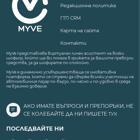
Редакционна политика
ГТП CRM
Карта на сайта
Контакти
MyVe представлява виртуален личен асистент на всеки
шофьор, който ще Ви помага в грижата за Вашите превозни
средства, за да шофирате по-спокойно.
MyVe е динамично усъвършенстваща се иновативна
платформа, която се стреми да свърже всички участници на
автомобилния пазар по-бързо, по-лесно и по-удобно в среда
на взаимно доверие.
АКО ИМАТЕ ВЪПРОСИ И ПРЕПОРЪКИ, НЕ
СЕ КОЛЕБАЙТЕ ДА НИ ПИШЕТЕ
ТУК
ПОСЛЕДВАЙТЕ НИ