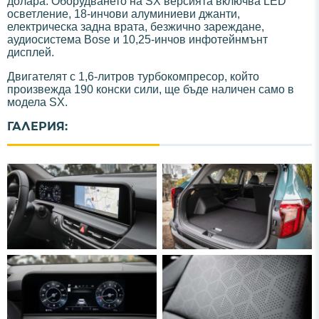
долара. Оборудването на SX версията включва LED
осветление, 18-инчови алуминиеви джанти,
електрическа задна врата, безжично зареждане,
аудиосистема Bose и 10,25-инчов инфотейнмънт
дисплей.
Двигателят с 1,6-литров турбокомпресор, който
произвежда 190 конски сили, ще бъде наличен само в
модела SX.
ГАЛЕРИЯ: