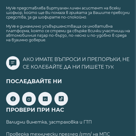
MyVe представлява виртуален личен асистент на всеки
шофьор, който ще Ви помага в грижата за Вашите превозни
средства, за да шофирате по-спокойно.
MyVe е динамично усъвършенстваща се иновативна
платформа, която се стреми да свърже всички участници на
автомобилния пазар по-бързо, по-лесно и по-удобно в среда
на взаимно доверие.
АКО ИМАТЕ ВЪПРОСИ И ПРЕПОРЪКИ, НЕ
СЕ КОЛЕБАЙТЕ ДА НИ ПИШЕТЕ
ТУК
ПОСЛЕДВАЙТЕ НИ
ПРОВЕРИ ПРИ НАС
Валидни винетка, застраховка и ГТП
Проверка технически преглед /гтп/ на МПС