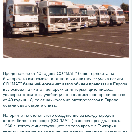
Преди повече от 40 години СО “МАТ ” беше гордостта на
българската икономика, а от неговия опит му се учеха всички.
СО “МАТ” беше най-големият автомобилен превозвач в Европа,
въз основа на чийто пионерски опит германците пишеха
университетските си учебници по логистика още преди повече
от 40 години. Днес от най-големия автопревозвач в Европа
остана само старата слава.
Историята на стопанското обединение за международен
автомобилен транспорт (СО “МАТ ”) започва през далечната
1960 г., когато съществуващите по това време в България
четири предприятия за вътрешна и международна транспортна