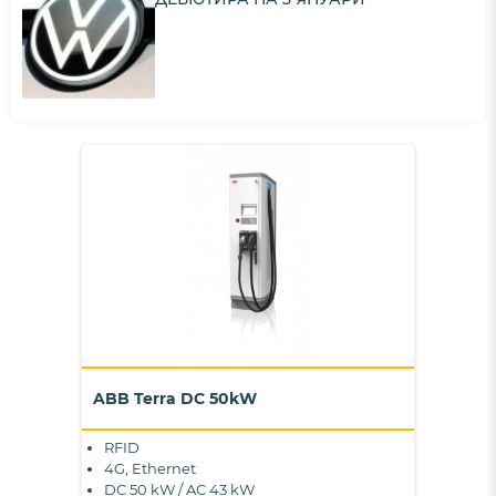
ABB Terra DC 50kW
RFID
4G, Ethernet
DC 50 kW / AC 43 kW