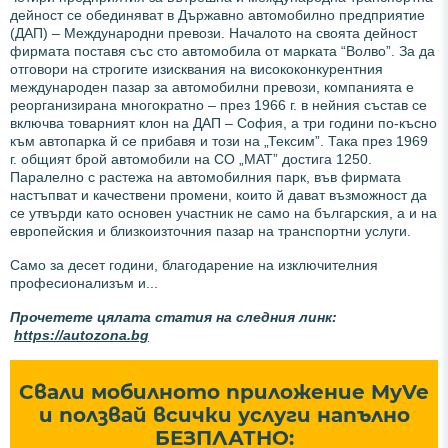
дейност се обединяват в Държавно автомобилно предприятие
(ДАП) – Международни превози. Началото на своята дейност
фирмата поставя със сто автомобила от марката “Волво”. За да
отговори на строгите изисквания на висококонкурентния
международен пазар за автомобилни превози, компанията е
реорганизирана многократно – през 1966 г. в нейния състав се
включва товарният клон на ДАП – София, а три години по-късно
към автопарка й се прибавя и този на „Тексим”. Така през 1969
г. общият брой автомобили на СО „МАТ” достига 1250.
Паралелно с растежа на автомобилния парк, във фирмата
настъпват и качествени промени, които й дават възможност да
се утвърди като основен участник не само на българския, а и на
европейския и близкоизточния пазар на транспортни услуги.
Само за десет години, благодарение на изключителния
професионализъм и...
Прочетете цялата статия на следния линк:
https://autozona.bg
Свали мобилното приложение MyVe
и ползвай всички услуги напълно
БЕЗПЛАТНО: