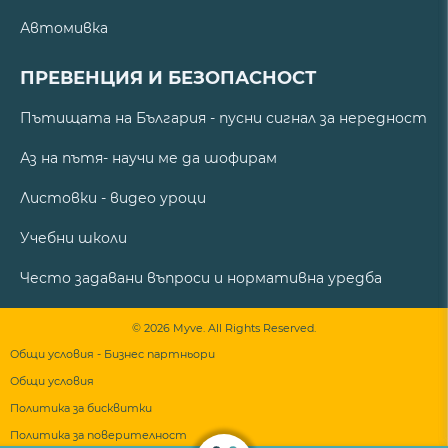
Автомивка
ПРЕВЕНЦИЯ И БЕЗОПАСНОСТ
Пътищата на България - пусни сигнал за нередност
Аз на пътя- научи ме да шофирам
Листовки - видео уроци
Учебни школи
Често задавани въпроси и нормативна уредба
© 2026 Myve. All Rights Reserved.
Общи условия - Бизнес партньори
Общи условия
Политика за бисквитки
Политика за поверителност