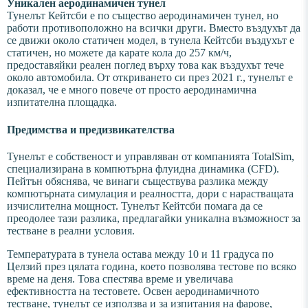
Уникален аеродинамичен тунел
Тунелът Кейтсби е по същество аеродинамичен тунел, но
работи противоположно на всички други. Вместо въздухът да
се движи около статичен модел, в тунела Кейтсби въздухът е
статичен, но можете да карате кола до 257 км/ч,
предоставяйки реален поглед върху това как въздухът тече
около автомобила. От откриването си през 2021 г., тунелът е
доказал, че е много повече от просто аеродинамична
изпитателна площадка.
Предимства и предизвикателства
Тунелът е собственост и управляван от компанията TotalSim,
специализирана в компютърна флуидна динамика (CFD).
Пейтън обяснява, че винаги съществува разлика между
компютърната симулация и реалността, дори с нарастващата
изчислителна мощност. Тунелът Кейтсби помага да се
преодолее тази разлика, предлагайки уникална възможност за
тестване в реални условия.
Температурата в тунела остава между 10 и 11 градуса по
Целзий през цялата година, което позволява тестове по всяко
време на деня. Това спестява време и увеличава
ефективността на тестовете. Освен аеродинамичното
тестване, тунелът се използва и за изпитания на фарове,