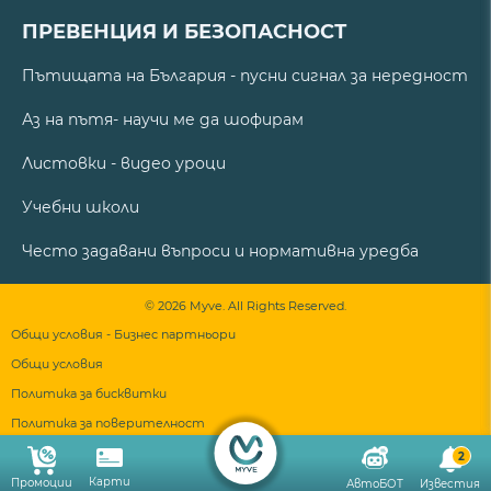
ПРЕВЕНЦИЯ И БЕЗОПАСНОСТ
Пътищата на България - пусни сигнал за нередност
Аз на пътя- научи ме да шофирам
Листовки - видео уроци
Учебни школи
Често задавани въпроси и нормативна уредба
© 2026 Myve. All Rights Reserved.
Общи условия - Бизнес партньори
Общи условия
Политика за бисквитки
Политика за поверителност
2
Карти
Промоции
АвтоБОТ
Известия