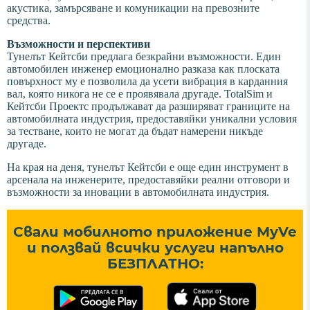
акустика, замърсяване и комуникации на превозните
средства.
Възможности и перспективи
Тунелът Кейтсби предлага безкрайни възможности. Един
автомобилен инженер емоционално разказа как плоската
повърхност му е позволила да усети вибрация в карданния
вал, която никога не се е проявявала другаде. TotalSim и
Кейтсби Проектс продължават да разширяват границите на
автомобилната индустрия, предоставяйки уникални условия
за тестване, които не могат да бъдат намерени никъде
другаде.
На края на деня, тунелът Кейтсби е още един инструмент в
арсенала на инженерите, предоставяйки реални отговори и
възможности за иновации в автомобилната индустрия.
Свали мобилното приложение MyVe
и ползвай всички услуги напълно
БЕЗПЛАТНО: