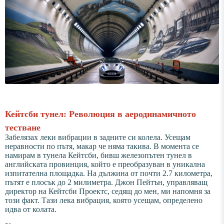
Кейтсби тунел: Революция в аеродинамичното
тестване
Забелязах леки вибрации в задните си колела. Усещам
неравности по пътя, макар че няма такива. В момента се
намирам в тунела Кейтсби, бивш железопътен тунел в
английската провинция, който е преобразуван в уникална
изпитателна площадка. На дължина от почти 2.7 километра,
пътят е плосък до 2 милиметра. Джон Пейтън, управляващ
директор на Кейтсби Проектс, седящ до мен, ми напомня за
този факт. Тази лека вибрация, която усещам, определено
идва от колата.