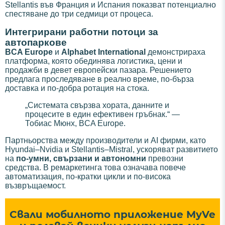
Stellantis във Франция и Испания показват потенциално
спестяване до три седмици от процеса.
Интегрирани работни потоци за
автопаркове
BCA Europe
и
Alphabet International
демонстрираха
платформа, която обединява логистика, цени и
продажби в девет европейски пазара. Решението
предлага проследяване в реално време, по-бърза
доставка и по-добра ротация на стока.
„Системата свързва хората, данните и
процесите в един ефективен гръбнак.“ —
Тобиас Мюнх, BCA Europe.
Партньорства между производители и AI фирми, като
Hyundai–Nvidia и Stellantis–Mistral, ускоряват развитието
на
по-умни, свързани и автономни
превозни
средства. В ремаркетинга това означава повече
автоматизация, по-кратки цикли и по-висока
възвръщаемост.
Свали мобилното приложение MyVe