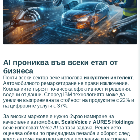
AI прониква във всеки етап от
бизнеса
Почти всеки сектор вече използва
изкуствен интелект
.
Автомобилното ремаркетиране не прави изключение.
Компаниите търсят по-висока ефективност и решения,
водени от данни. Според IBM технологията може да
увеличи възприеманата стойност на продуктите с 22% и
на цифровите услуги с 37%.
За високи маржове е нужно бързо намиране на
качествени автомобили.
ScaleVoice
и
AURES Holdings
вече използват
Voice AI
за тази задача. Решението
оценява обяви по предвидима печалба и оборот, след
което автоматично контактува продавача и насрочва