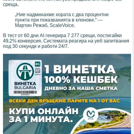
среща.
„Ние надминахме хората с два процентни
пункта при показванията в клонове.“ —
Мартин Режаб, ScaleVoice.
В тест от 60 дни AI генерира 7 277 срещи, постигайки
49,2% конверсия. Системата реагира на уеб запитвания
под 30 секунди и работи 24/7.