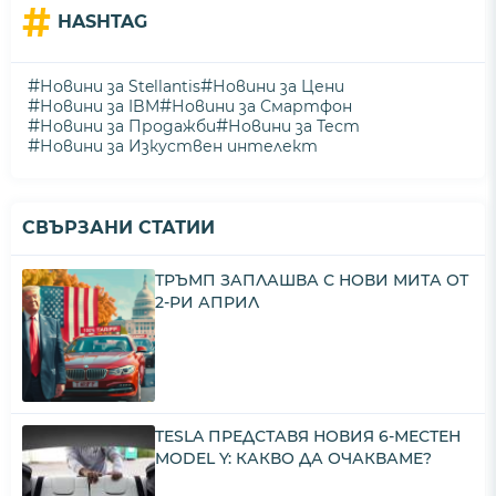
#
HASHTAG
#
#
Новини за Stellantis
Новини за Цени
#
#
Новини за IBM
Новини за Смартфон
#
#
Новини за Продажби
Новини за Тест
#
Новини за Изкуствен интелект
СВЪРЗАНИ СТАТИИ
ТРЪМП ЗАПЛАШВА С НОВИ МИТА ОТ
2-РИ АПРИЛ
TESLA ПРЕДСТАВЯ НОВИЯ 6-МЕСТЕН
MODEL Y: КАКВО ДА ОЧАКВАМЕ?