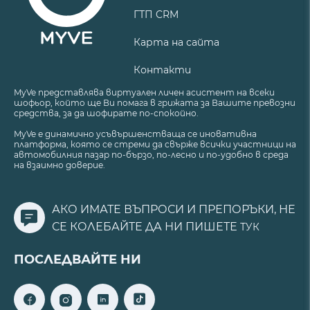
ГТП CRM
Карта на сайта
Контакти
MyVe представлява виртуален личен асистент на всеки
шофьор, който ще Ви помага в грижата за Вашите превозни
средства, за да шофирате по-спокойно.
MyVe е динамично усъвършенстваща се иновативна
платформа, която се стреми да свърже всички участници на
автомобилния пазар по-бързо, по-лесно и по-удобно в среда
на взаимно доверие.
АКО ИМАТЕ ВЪПРОСИ И ПРЕПОРЪКИ, НЕ
СЕ КОЛЕБАЙТЕ ДА НИ ПИШЕТЕ
ТУК
ПОСЛЕДВАЙТЕ НИ