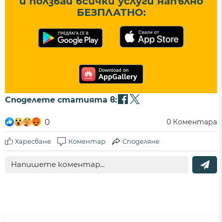
и ползвай всички услуги напълно
БЕЗПЛАТНО:
Споделете статията в:
0
0
Коментара
Харесване
Коментар
Споделяне