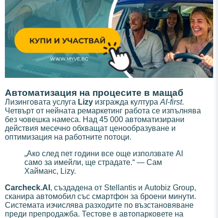
Автоматизация на процесите в мащаб
Лизинговата услуга
Lizy
изгражда култура
AI-first
.
Четвърт от нейната ремаркетинг работа се изпълнява
без човешка намеса. Над 45 000 автоматизирани
действия месечно обхващат ценообразуване и
оптимизация на работните потоци.
„Ако след пет години все още използвате AI
само за имейли, ще страдате.“ — Сам
Хайманс, Lizy.
Carcheck.AI
, създадена от Stellantis и Autobiz Group,
сканира автомобил със смартфон за броени минути.
Системата изчислява разходите по възстановяване
преди препродажба. Тестове в автопарковете на